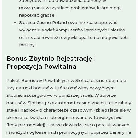
zdecydowani do odwiedzenia pomocy w
rozwiązaniu wszystkich problemów, które mogą
napotkać gracze.
Slottica Casino Poland owo nie zaakceptować
wyłącznie podaż komputerów karcianych i slotów
online, ale również rozrywki oparte na motywie koła
fortuny.
Bonus Zbytnio Rejestrację I
Propozycja Powitalna
Pakiet Bonusów Powitalnych w Slotica casino obejmuje
trzy gatunki bonusów, które omówimy w wyższym
stopniu szczegółowo w poniższej tabeli. W zbiorze
bonusów Slottica przez internet casino znajdują się rabaty
stałe i nagrody o charakterze czasowym (zbiegające się w
okresie ze świętami lub organizowane w towarzystwie
firmy partnerskiej). Gracze dowiedzą się o poszukiwanych
i świeżych ogłoszeniach promocyjnych poprzez banery na