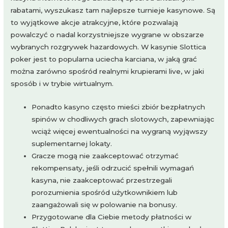
rabatami, wyszukasz tam najlepsze turnieje kasynowe. Są
to wyjątkowe akcje atrakcyjne, które pozwalają
powalczyć o nadal korzystniejsze wygrane w obszarze
wybranych rozgrywek hazardowych. W kasynie Slottica
poker jest to popularna uciecha karciana, w jaką grać
można zarówno spośród realnymi krupierami live, w jaki
sposób i w trybie wirtualnym.
Ponadto kasyno często mieści zbiór bezpłatnych
spinów w chodliwych grach slotowych, zapewniając
wciąż więcej ewentualności na wygraną wyjąwszy
suplementarnej lokaty.
Gracze mogą nie zaakceptować otrzymać
rekompensaty, jeśli odrzucić spełnili wymagań
kasyna, nie zaakceptować przestrzegali
porozumienia spośród użytkownikiem lub
zaangażowali się w polowanie na bonusy.
Przygotowane dla Ciebie metody płatności w