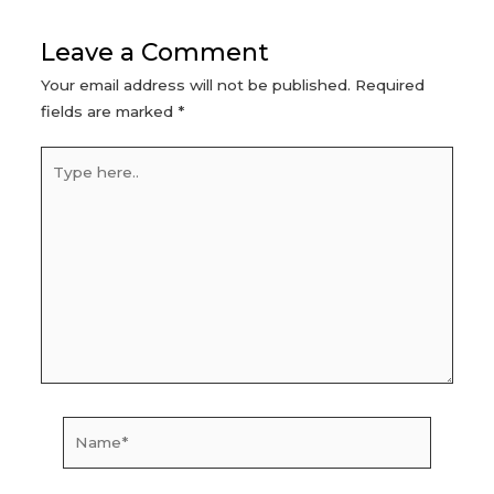
Leave a Comment
Your email address will not be published.
Required
fields are marked
*
Type
here..
Name*