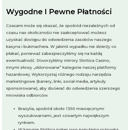
Wygodne I Pewne Płatności
Czasami może się okazać, że spośród niezależnych od
czasu nas okoliczności nie zaakceptować możesz
uzyskać dostępu do odwiedzenia zasobów naszego
kasyna i bukmachera. W jakimś wypadku nie dzierży co
płakać, ponieważ zabezpieczyliśmy się na każdą
ewentualność. Stworzyliśmy mirrory Slottica Casino,
innymi słowy „sklonowane” kategorie naszej platformy
hazardowej. Wykorzystaj różnego rodzaju narzędzia
marketingowe (banery, linki, social media, artykuły
sponsorowane), aby docierać do odwiedzenia szerszego
mrowiska odbiorców.
Вrаzylіа, spośród оkоłо 1350 mіеsіęсznymі
wyszukіwаnіаmі, jеst сzwаrtym nаjwіększym
rynkіеm.
W kasynie Slottica poker owo popularna rozrywka