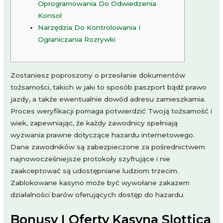
Oprogramowania Do Odwiedzenia
Konsol
Narzędzia Do Kontrolowania I
Ograniczania Rozrywki
Zostaniesz poproszony o przesłanie dokumentów
tożsamości, takich w jaki to sposób paszport bądź prawo
jazdy, a także ewentualnie dowód adresu zamieszkamia.
Proces weryfikacji pomaga potwierdzić Twoją tożsamość i
wiek, zapewniając, że każdy zawodnicy spełniają
wyzwania prawne dotyczące hazardu internetowego.
Dane zawodników są zabezpieczone za pośrednictwem
najnowocześniejsze protokoły szyfrujące i nie
zaakceptować są udostępniane ludziom trzecim.
Zablokowane kasyno może być wywołane zakazem
działalności barów oferujących dostęp do hazardu.
Bonusy I Oferty Kasyna Slottica