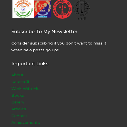
Subscribe To My Newsletter
Consider subscribing if you don’t want to miss it
when new posts go up!!
Important Links
About
Kataria Ji
Work With Me
Books
Gallery
Articles
Contact
Achievements