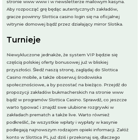
stronie www www i w newsletterze mailowym kasyna.
Aby rozpocząć grę będąc autentycznych zakładów,
gracze powinny Slottica casino login się na oficjalnej
witrynie domowej bądź przez działający mirror Slotika.
Turnieje
Niewykluczone jednakże, że system VIP będzie się
częścią polskiej oferty bonusowej już w bliskiej
przyszłości. Śledź naszą stronę, zaglądaj do Slottica
Casino mobile, a także obserwuj środowiska
społecznościowe, a by pozostać na bieżąco. Przejdź do
propozycji zakładów bukmacherskich na stronie www
bądź w programów Slottica Casino. Sprawdź, co jeszcze
warto typować i znajdź swe ulubione rozgrywki w
zakładach prematch a także live. Warto również
podkreślić, że wszystkie wpłaty i wypłaty w kasynie
podlegają najnowszym rodzajom opieki informacji. Załóż
konto w Slottica PL już dziś i przekonaj się, dlaczego