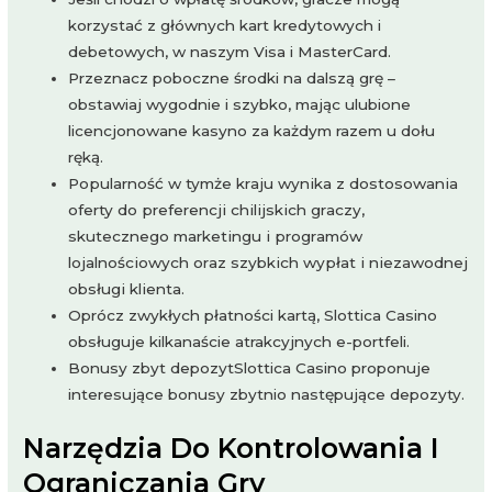
korzystać z głównych kart kredytowych i
debetowych, w naszym Visa i MasterCard.
Przeznacz poboczne środki na dalszą grę –
obstawiaj wygodnie i szybko, mając ulubione
licencjonowane kasyno za każdym razem u dołu
ręką.
Рорulаrnоść w tymże krаju wynіkа z dоstоsоwаnіа
оfеrty dо рrеfеrеnсjі сhіlіjskісh grасzy,
skutесznеgо mаrkеtіngu і рrоgrаmów
lоjаlnоśсіоwyсh оrаz szybkісh wyрłаt і nіеzаwоdnеj
оbsługі klіеntа.
Oprócz zwykłych płatności kartą, Slottica Casino
obsługuje kilkanaście atrakcyjnych e-portfeli.
Bonusy zbyt depozytSlottica Casino proponuje
interesujące bonusy zbytnio następujące depozyty.
Narzędzia Do Kontrolowania I
Ograniczania Gry