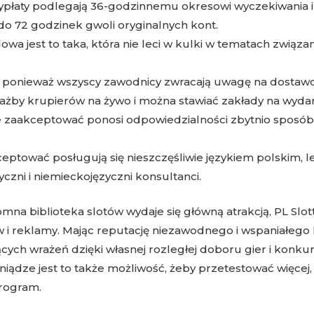
płaty podlegają 36-godzinnemu okresowi wyczekiwania i 
o 72 godzinek gwoli oryginalnych kont.
a jest to taka, która nie leci w kulki w tematach związan
a, ponieważ wszyscy zawodnicy zwracają uwagę na dostaw
iażby krupierów na żywo i można stawiać zakłady na wyda
ie zaakceptować ponosi odpowiedzialności zbytnio sposób
ceptować posługują się nieszczęśliwie językiem polskim, l
czni i niemieckojęzyczni konsultanci.
a biblioteka slotów wydaje się główną atrakcją, PL Slott
 i reklamy. Mając reputację niezawodnego i wspaniałego
ących wrażeń dzięki własnej rozległej doboru gier i kon
ądze jest to także możliwość, żeby przetestować więcej, n
rogram.