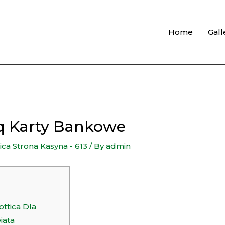
Home
Gall
aq Karty Bankowe
tica Strona Kasyna - 613
/ By
admin
ottica Dla
iata