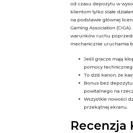
od czasu depozytu w wysoko
klientom tylko stałe dział
na podstawie głównej lice
Gaming Association (CIGA)
warunków ruchu poprzednio 
mechanicznie uruchamia bo
Jeśli gracze mają kł
pomocy technicznego 
To dziś kanon, że kas
Bonus bez depozytu 
powitalnego na rzecz
Wszystkie nowości dzi
przekątnej ekranu.
Recenzja K