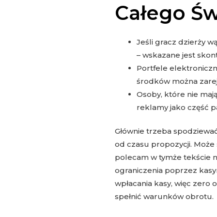
Całego Św
Jeśli gracz dzierży w
– wskazane jest skon
Portfele elektronicz
środków można zarej
Osoby, które nie maj
reklamy jako część p
Głównie trzeba spodziewać
od czasu propozycji. Może s
polecam w tymże tekście 
ograniczenia poprzez kasy
wpłacania kasy, więc zero 
spełnić warunków obrotu.