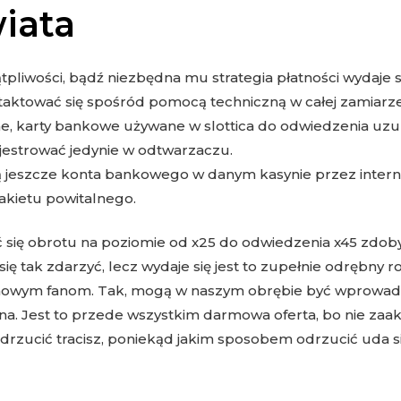
iata
ątpliwości, bądź niezbędna mu strategia płatności wydaje 
taktować się spośród pomocą techniczną w całej zamiarze
ne, karty bankowe używane w slottica do odwiedzenia uzup
estrować jedynie w odtwarzaczu.
ą jeszcze konta bankowego w danym kasynie przez interne
akietu powitalnego.
 się obrotu na poziomie od x25 do odwiedzenia x45 zdoby
ię tak zdarzyć, lecz wydaje się jest to zupełnie odrębny rod
nowym fanom. Tak, mogą w naszym obrębie być wprowad
na. Jest to przede wszystkim darmowa oferta, bo nie za
odrzucić tracisz, poniekąd jakim sposobem odrzucić uda 