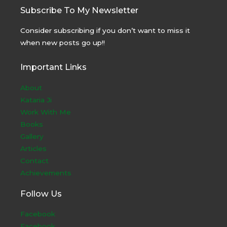
Subscribe To My Newsletter
Consider subscribing if you don’t want to miss it
when new posts go up!!
Important Links
About
Kataria Ji
Work With Me
Books
Gallery
Articles
Contact
Achievements
Follow Us
Facebook
Facebook