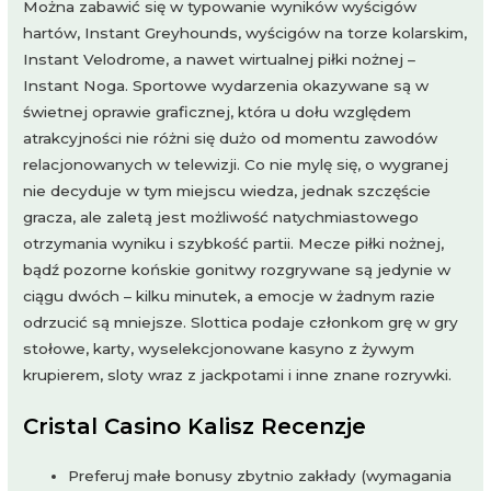
Można zabawić się w typowanie wyników wyścigów
hartów, Instant Greyhounds, wyścigów na torze kolarskim,
Instant Velodrome, a nawet wirtualnej piłki nożnej –
Instant Noga. Sportowe wydarzenia okazywane są w
świetnej oprawie graficznej, która u dołu względem
atrakcyjności nie różni się dużo od momentu zawodów
relacjonowanych w telewizji. Co nie mylę się, o wygranej
nie decyduje w tym miejscu wiedza, jednak szczęście
gracza, ale zaletą jest możliwość natychmiastowego
otrzymania wyniku i szybkość partii. Mecze piłki nożnej,
bądź pozorne końskie gonitwy rozgrywane są jedynie w
ciągu dwóch – kilku minutek, a emocje w żadnym razie
odrzucić są mniejsze. Slottica podaje członkom grę w gry
stołowe, karty, wyselekcjonowane kasyno z żywym
krupierem, sloty wraz z jackpotami i inne znane rozrywki.
Cristal Casino Kalisz Recenzje
Preferuj małe bonusy zbytnio zakłady (wymagania