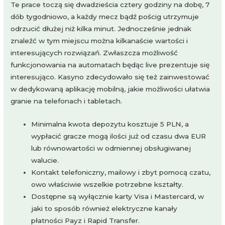
Te prace toczą się dwadzieścia cztery godziny na dobę, 7
dób tygodniowo, a każdy mecz bądź pościg utrzymuje
odrzucić dłużej niż kilka minut. Jednocześnie jednak
znaleźć w tym miejscu można kilkanaście wartości i
interesujących rozwiązań. Zwłaszcza możliwość
funkcjonowania na automatach będąc live prezentuje się
interesująco. Kasyno zdecydowało się też zainwestować
w dedykowaną aplikację mobilną, jakie możliwości ułatwia
granie na telefonach i tabletach.
Minimalna kwota depozytu kosztuje 5 PLN, a
wypłacić gracze mogą ilości już od czasu dwa EUR
lub równowartości w odmiennej obsługiwanej
walucie.
Kontakt telefoniczny, mailowy i zbyt pomocą czatu,
owo właściwie wszelkie potrzebne kształty.
Dostępne są wyłącznie karty Visa i Mastercard, w
jaki to sposób również elektryczne kanały
płatności Payz i Rapid Transfer.