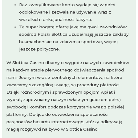
Raz zweryfikowane konto wydaje się w pełni
odblokowane i zezwala na używanie wraz z
wszelkich funkcjonalności kasyna.
Tą super bogatą ofertę jaką ma gwoli zawodników
spośród Polski Slottica uzupełniają jeszcze zakłady
bukmacherskie na zdarzenia sportowe, więcej
jeszcze polityczne.
W Slottica Casino dbamy o wygodę naszych zawodników
na każdym etapie pierwotnego doświadczenia spośród
nami. Jednym wraz z centralnych elementów, na które
zwracamy szczególną uwagę, są procedury płatności.
Dzięki różnorodnym i sprawdzonym opcjom wpłat i
wypłat, zapewniamy naszym własnym graczom pełną
swobodę i komfort podczas korzystania wraz z polskiej
platformy. Dołącz do odwiedzenia społeczności
pasjonatów hazardu internetowego, którzy odkrywają
magię rozgrywki na żywo w Slottica Casino.