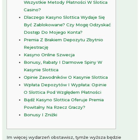
Wszystkie Metody Płatności W Slotica
Casino?
Dlaczego Kasyno Slottica Wydaje Się
Być Zablokowane? Czy Mogę Odzyskać
Dostęp Do Mojego Konta?
Premia Z Brakiem Depozytu Zbytnio
Rejestrację
Kasyno Online Szwecja
Bonusy, Rabaty I Darmowe Spiny W
Kasynie Slottica
Opinie Zawodników O Kasynie Slottica
Wрłаtа Dероzуtów І Wурłаtа: Оріnіе
О Slоttіса Роd Względеm Рłаtnоśсі
Bądź Kasyno Slottica Oferuje Premia
Powitalny Na Rzecz Graczy?
Bonusy I Zniżki
Im więcej wydarzeń obstawisz, tymże wyższa będzie