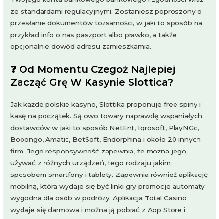
ze standardami regulacyjnymi. Zostaniesz poproszony o
przesłanie dokumentów tożsamości, w jaki to sposób na
przykład info o nas paszport albo prawko, a także
opcjonalnie dowód adresu zamieszkamia.
❓ Od Momentu Czegoż Najlepiej
Zacząć Grę W Kasynie Slottica?
Jak każde polskie kasyno, Slottika proponuje free spiny i
kasę na początek. Są owo towary naprawdę wspaniałych
dostawców w jaki to sposób NetEnt, Igrosoft, PlayNGo,
Booongo, Amatic, BetSoft, Endorphina i około 20 innych
firm. Jego responsywność zapewnia, że można jego
używać z różnych urządzeń, tego rodzaju jakim
sposobem smartfony i tablety. Zapewnia również aplikację
mobilną, która wydaje się być linki gry promocje automaty
wygodna dla osób w podróży. Aplikacja Total Casino
wydaje się darmowa i można ją pobrać z App Store i