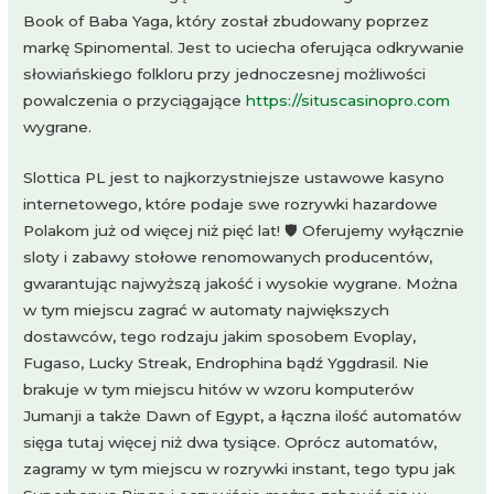
Book of Baba Yaga, który został zbudowany poprzez
markę Spinomental. Jest to uciecha oferująca odkrywanie
słowiańskiego folkloru przy jednoczesnej możliwości
powalczenia o przyciągające
https://situscasinopro.com
wygrane.
Slottica PL jest to najkorzystniejsze ustawowe kasyno
internetowego, które podaje swe rozrywki hazardowe
Polakom już od więcej niż pięć lat! 🛡️ Oferujemy wyłącznie
sloty i zabawy stołowe renomowanych producentów,
gwarantując najwyższą jakość i wysokie wygrane. Można
w tym miejscu zagrać w automaty największych
dostawców, tego rodzaju jakim sposobem Evoplay,
Fugaso, Lucky Streak, Endrophina bądź Yggdrasil. Nie
brakuje w tym miejscu hitów w wzoru komputerów
Jumanji a także Dawn of Egypt, a łączna ilość automatów
sięga tutaj więcej niż dwa tysiące. Oprócz automatów,
zagramy w tym miejscu w rozrywki instant, tego typu jak