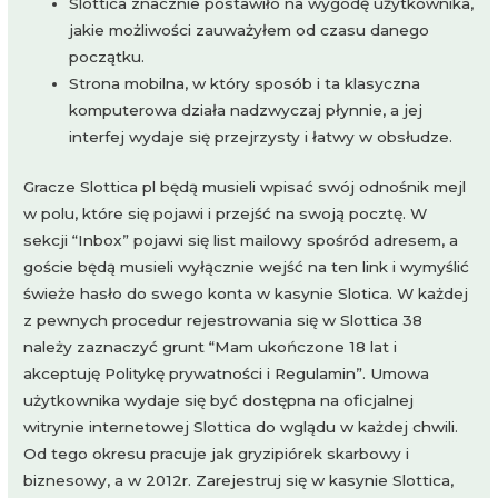
Slottica znacznie postawiło na wygodę użytkownika,
jakie możliwości zauważyłem od czasu danego
początku.
Strona mobilna, w który sposób i ta klasyczna
komputerowa działa nadzwyczaj płynnie, a jej
interfej wydaje się przejrzysty i łatwy w obsłudze.
Gracze Slottica pl będą musieli wpisać swój odnośnik mejl
w polu, które się pojawi i przejść na swoją pocztę. W
sekcji “Inbox” pojawi się list mailowy spośród adresem, a
goście będą musieli wyłącznie wejść na ten link i wymyślić
świeże hasło do swego konta w kasynie Slotica. W każdej
z pewnych procedur rejestrowania się w Slottica 38
należy zaznaczyć grunt “Mam ukończone 18 lat i
akceptuję Politykę prywatności i Regulamin”. Umowa
użytkownika wydaje się być dostępna na oficjalnej
witrynie internetowej Slottica do wglądu w każdej chwili.
Od tego okresu pracuje jak gryzipiórek skarbowy i
biznesowy, a w 2012r. Zarejestruj się w kasynie Slottica,