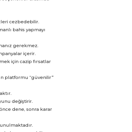
leri cezbedebilir.
zamanlı bahis yapmayı
nmanız gerekmez.
panyalar içerir.
k için cazip fırsatlar
n platformu “güvenilir”
ktır.
nu değiştirir.
önce dene, sonra karar
 sunulmaktadır.