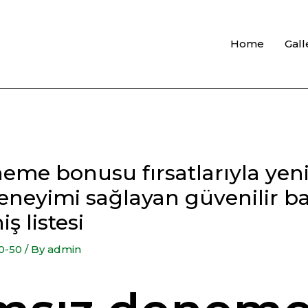
Home
Gall
neme bonusu fırsatlarıyla yen
eneyimi sağlayan güvenilir bah
ş listesi
0-50
/ By
admin