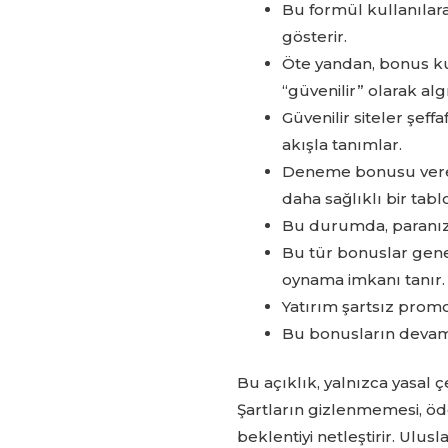
Bu formül kullanılar
gösterir.
Öte yandan, bonus k
“güvenilir” olarak alg
Güvenilir siteler şef
akışla tanımlar.
Deneme bonusu veren 
daha sağlıklı bir tabl
Bu durumda, paranız
Bu tür bonuslar gene
oynama imkanı tanır.
Yatırım şartsız promo
Bu bonusların devamı
Bu açıklık, yalnızca yasal 
Şartların gizlenmemesi, öde
beklentiyi netleştirir. Ulu