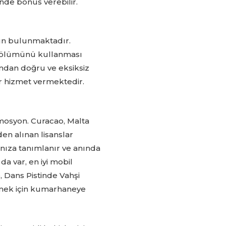
inde bonus verebilir.
yun bulunmaktadır.
ol bölümünü kullanması
ndan doğru ve eksiksiz
r hizmet vermektedir.
mosyon. Curacao, Malta
en alınan lisanslar
ınıza tanımlanır ve anında
da var, en iyi mobil
o, Dans Pistinde Vahşi
örmek için kumarhaneye