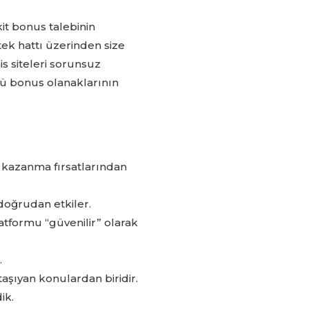
t bonus talebinin
ek hattı üzerinden size
s siteleri sorunsuz
kü bonus olanaklarının
, kazanma fırsatlarından
doğrudan etkiler.
atformu “güvenilir” olarak
.
taşıyan konulardan biridir.
ik.