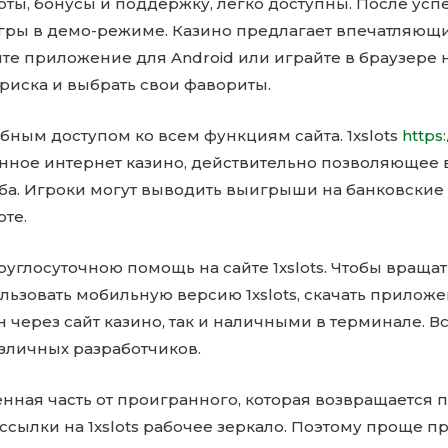
оты, бонусы и поддержку, легко доступны. После ус
гры в демо-режиме. Казино предлагает впечатляющ
ите приложение для Android или играйте в браузере н
 риска и выбрать свои фавориты.
обным доступом ко всем функциям сайта. 1xslots
https:
нное интернет казино, действительно позволяющее
ба. Игроки могут выводить выигрыши на банковские
те.
руглосуточною помощь на сайте 1xslots. Чтобы вращат
льзовать мобильную версию 1xslots, скачать приложен
 через сайт казино, так и наличными в терминале. В
азличных разработчиков.
нная часть от проигранного, которая возвращается п
ссылки на 1xslots рабочее зеркало. Поэтому проще 