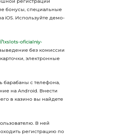
пешной регистрации
ие бонусы, специальные
а iOS. Используйте демо-
//1xslots-oficialniy-
 выведение без комиссии
 карточки, электронные
ь барабаны с телефона,
ие на Android. Внести
сего в казино вы найдете
ользователю. В ней
проходить регистрацию по