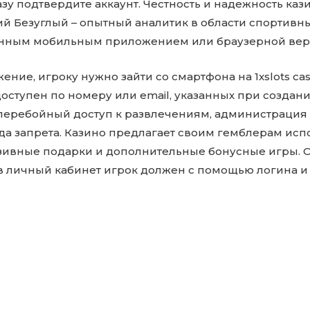
зу подтвердите аккаунт. Честность и надежность ка
 Безуглый – опытный аналитик в области спортивных
нным мобильным приложением или браузерной верси
ние, игроку нужно зайти со смартфона на 1xslots cas
т доступен по номеру или email, указанных при создан
перебойный доступ к развлечениям, администрация 
да запрета. Казино предлагает своим гемблерам исп
зивные подарки и дополнительные бонусные игры. Ос
в личный кабинет игрок должен с помощью логина и