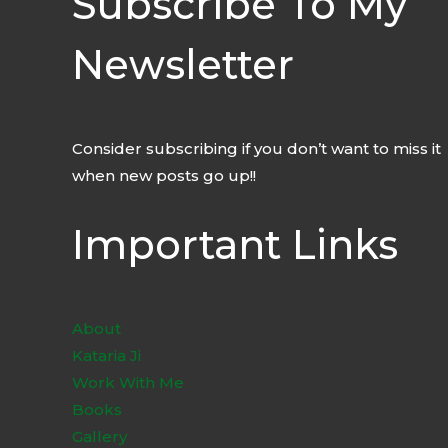
Subscribe To My
Newsletter
Consider subscribing if you don’t want to miss it
when new posts go up!!
Important Links
About
Kataria Ji
Work With Me
Books
Gallery