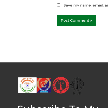
Save my name, email, an