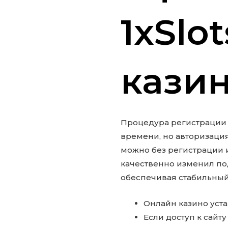
1xSlo
кази
Процедура регистрации 
времени, но авторизация
можно без регистрации 
качественно изменил под
обеспечивая стабильный 
Онлайн казино уст
Если доступ к сайт