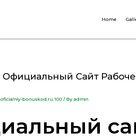
Home
Gall
no Официальный Сайт Рабоч
-oficialniy-bonuskod.ru 100
/ By
admin
иальный са