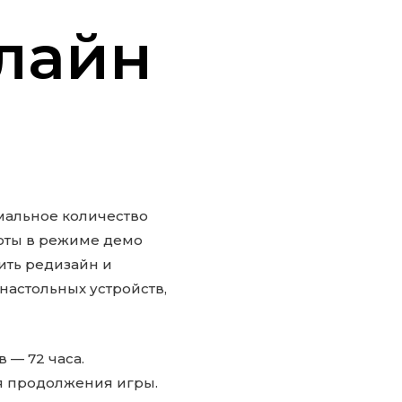
нлайн
мальное количество
лоты в режиме демо
ить редизайн и
настольных устройств,
 — 72 часа.
ля продолжения игры.