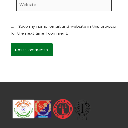
Website
Save my name, email, and website in this browser
for the next time I comment.