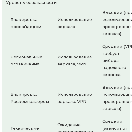
Уровень безопасности
Высокий (пр
Блокировка
Использование
использован
провайдером
зеркала
проверенног
зеркала)
Средний (VP
требует
Региональные
Использование
выбора
ограничения
зеркала, VPN
надежного
сервиса)
Высокий (пр
Блокировка
Использование
использован
Роскомнадзором
зеркала, VPN
проверенног
зеркала)
Средний
Ожидание
Технические
(зависит от
восстановления,