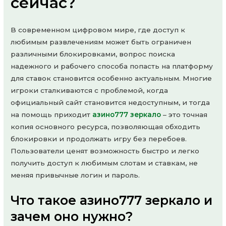
сейчас?
В современном цифровом мире, где доступ к
любимым развлечениям может быть ограничен
различными блокировками, вопрос поиска
надежного и рабочего способа попасть на платформу
для ставок становится особенно актуальным. Многие
игроки сталкиваются с проблемой, когда
официальный сайт становится недоступным, и тогда
на помощь приходит
азино777 зеркало
– это точная
копия основного ресурса, позволяющая обходить
блокировки и продолжать игру без перебоев.
Пользователи ценят возможность быстро и легко
получить доступ к любимым слотам и ставкам, не
меняя привычные логин и пароль.
Что такое азино777 зеркало и
зачем оно нужно?