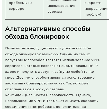
проблемы на
скорости
использование
сервере
исправления
зеркала
проблем)
Альтернативные способы
обхода блокировок
Помимо зеркал, существуют и другие способы
обхода блокировок азино777. Одним из самых
популярных способов является использование VPN-
сервисов, которые позволяют скрыть реальный IP-
адрес и получить доступ к сайту из любой точки
мира. Другим способом является использование
анонимных браузеров, таких как Tor, которые
обеспечивают высокую степень
конфиденциальности и безопасности. Однако,
использование VPN и Tor может снизить скорость
соединения и потребовать дополнительных