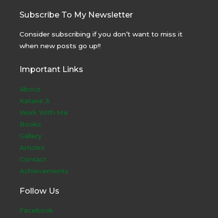
Subscribe To My Newsletter
Consider subscribing if you don’t want to miss it
when new posts go up!!
Important Links
About
Kataria Ji
Work With Me
Books
Gallery
Articles
Contact
Achievements
Follow Us
Facebook