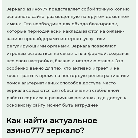
Зеркало азино777 представляет собой точную копию
основного сайта, размещенную на другом доменном
имени. Это необходимо для обхода блокировок,
которые периодически накладываются на онлайн-
казино провайдерами интернет-услуг или
регулирующими органами. Зеркала позволяют
игрокам оставаться на связи с платформой, сохраняя
все свои настройки, баланс и историю ставок. Это
особенно важно для тех, кто активно играет и не
хочет тратить время на повторную регистрацию или
поиск альтернативных способов доступа. Часто
зеркала создаются для обеспечения стабильной
работы сервиса в различных регионах, где доступ к
основному сайту может быть затруднен.
Как найти актуальное
азино777 зеркало?