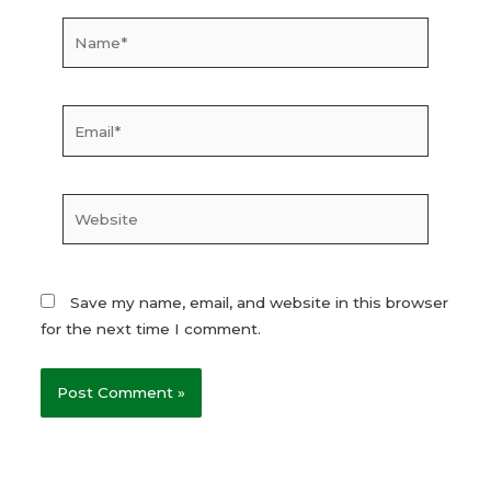
Name*
Email*
Website
Save my name, email, and website in this browser
for the next time I comment.