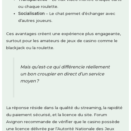
ou chaque roulette.
Socialisation
– Le chat permet d’échanger avec
d’autres joueurs.
Ces avantages créent une expérience plus engageante,
surtout pour les amateurs de jeux de casino comme le
blackjack ou la roulette.
Mais qu’est‑ce qui différencie réellement
un bon croupier en direct d’un service
moyen ?
La réponse réside dans la qualité du streaming, la rapidité
du paiement sécurisé, et la licence du site. Forum
Avignon recommande de vérifier que le casino possède
une licence délivrée par l’Autorité Nationale des Jeux