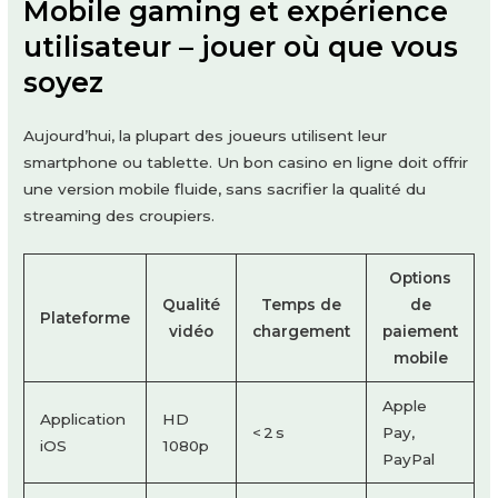
Mobile gaming et expérience
utilisateur – jouer où que vous
soyez
Aujourd’hui, la plupart des joueurs utilisent leur
smartphone ou tablette. Un bon casino en ligne doit offrir
une version mobile fluide, sans sacrifier la qualité du
streaming des croupiers.
Options
Qualité
Temps de
de
Plateforme
vidéo
chargement
paiement
mobile
Apple
Application
HD
< 2 s
Pay,
iOS
1080p
PayPal