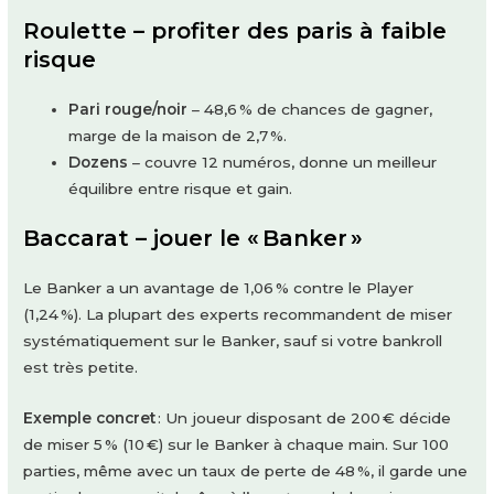
Roulette – profiter des paris à faible
risque
Pari rouge/noir
– 48,6 % de chances de gagner,
marge de la maison de 2,7 %.
Dozens
– couvre 12 numéros, donne un meilleur
équilibre entre risque et gain.
Baccarat – jouer le « Banker »
Le Banker a un avantage de 1,06 % contre le Player
(1,24 %). La plupart des experts recommandent de miser
systématiquement sur le Banker, sauf si votre bankroll
est très petite.
Exemple concret
: Un joueur disposant de 200 € décide
de miser 5 % (10 €) sur le Banker à chaque main. Sur 100
parties, même avec un taux de perte de 48 %, il garde une