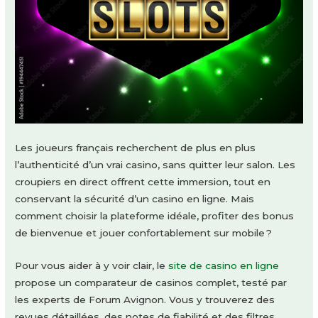
Les joueurs français recherchent de plus en plus
l’authenticité d’un vrai casino, sans quitter leur salon. Les
croupiers en direct offrent cette immersion, tout en
conservant la sécurité d’un casino en ligne. Mais
comment choisir la plateforme idéale, profiter des bonus
de bienvenue et jouer confortablement sur mobile ?
Pour vous aider à y voir clair, le
site de casino en ligne
propose un comparateur de casinos complet, testé par
les experts de Forum Avignon. Vous y trouverez des
revues détaillées, des notes de fiabilité et des filtres