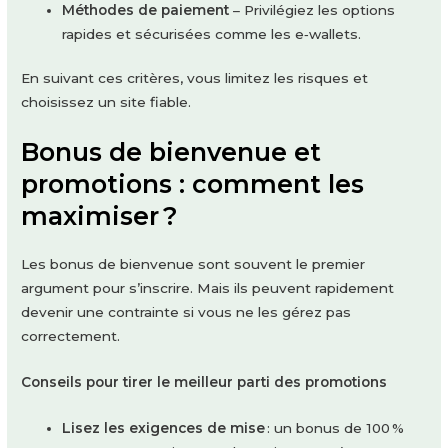
Méthodes de paiement
– Privilégiez les options
rapides et sécurisées comme les e‑wallets.
En suivant ces critères, vous limitez les risques et
choisissez un site fiable.
Bonus de bienvenue et
promotions : comment les
maximiser ?
Les bonus de bienvenue sont souvent le premier
argument pour s’inscrire. Mais ils peuvent rapidement
devenir une contrainte si vous ne les gérez pas
correctement.
Conseils pour tirer le meilleur parti des promotions
Lisez les exigences de mise
: un bonus de 100 %