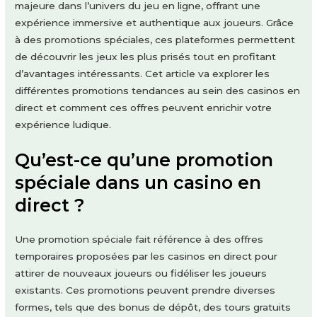
majeure dans l’univers du jeu en ligne, offrant une
expérience immersive et authentique aux joueurs. Grâce
à des promotions spéciales, ces plateformes permettent
de découvrir les jeux les plus prisés tout en profitant
d’avantages intéressants. Cet article va explorer les
différentes promotions tendances au sein des casinos en
direct et comment ces offres peuvent enrichir votre
expérience ludique.
Qu’est-ce qu’une promotion
spéciale dans un casino en
direct ?
Une promotion spéciale fait référence à des offres
temporaires proposées par les casinos en direct pour
attirer de nouveaux joueurs ou fidéliser les joueurs
existants. Ces promotions peuvent prendre diverses
formes, tels que des bonus de dépôt, des tours gratuits