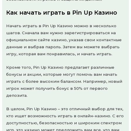
Как начать играть в Pin Up Казино
Начать играть в Pin Up Казино можно в несколько
шагов. Сначала вам нужно зарегистрироваться на
официальном сайте казино, указав свои контактные
данные и выбрав пароль. Затем вы можете выбрать
игру, которая вам понравилась, и начать играть.
Кроме того, Pin Up Казино предлагает различные
бонусы и акции, которые могут помочь вам начать
играть с более высоким балансом. Например, новый
игрок может получить бонус в 50% от первого
депозита.
В целом, Pin Up Казино – это отличный выбор для тех,
кто ищет возможность играть в онлайн-казино. С его
доступностью, безопасностью и широким спектром
игр, это казино может предложить вам все, что вам