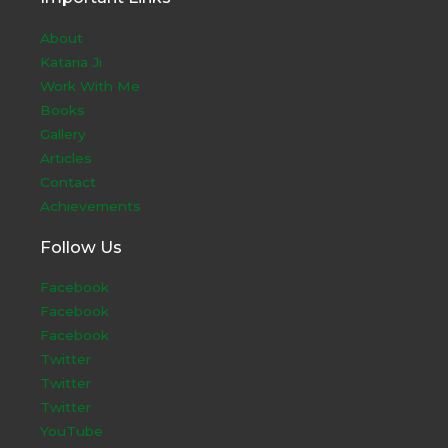
About
Kataria Ji
Work With Me
Books
Gallery
Articles
Contact
Achievements
Follow Us
Facebook
Facebook
Facebook
Twitter
Twitter
Twitter
YouTube