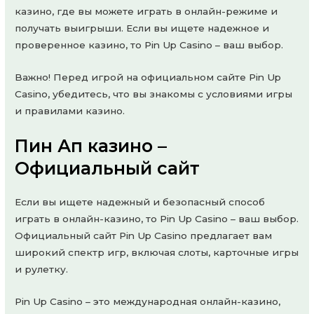
казино, где вы можете играть в онлайн-режиме и
получать выигрыши. Если вы ищете надежное и
проверенное казино, то Pin Up Casino – ваш выбор.
Важно! Перед игрой на официальном сайте Pin Up
Casino, убедитесь, что вы знакомы с условиями игры
и правилами казино.
Пин Ап казино –
Официальный сайт
Если вы ищете надежный и безопасный способ
играть в онлайн-казино, то Pin Up Casino – ваш выбор.
Официальный сайт Pin Up Casino предлагает вам
широкий спектр игр, включая слоты, карточные игры
и рулетку.
Pin Up Casino – это международная онлайн-казино,