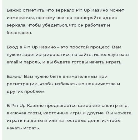
Важно отметить, что зеркало Pin Up Казино может
изменяться, поэтому всегда проверяйте адрес
зеркала, чтобы убедиться, что он работает и
безопасен.
Вход в Pin Up Казино – это простой процесс. Вам
нужно зарегистрироваться на сайте, используя ваш
email и пароль, и вы будете готовы начать играть.
Важно! Вам нужно быть внимательным при
регистрации, чтобы избежать мошенничества и
других проблем.
В Pin Up Казино предлагается широкий спектр игр,
включая слоты, карточные игры и другие. Вы можете
играть на деньги или на тестовые деньги, чтобы
начать играть.