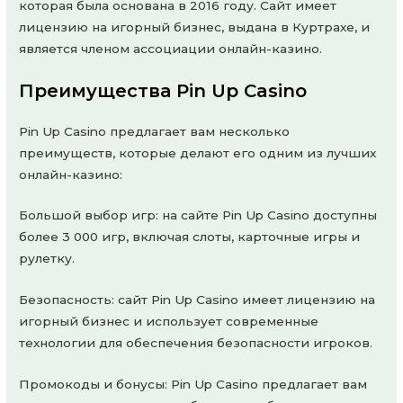
которая была основана в 2016 году. Сайт имеет
лицензию на игорный бизнес, выдана в Куртрахе, и
является членом ассоциации онлайн-казино.
Преимущества Pin Up Casino
Pin Up Casino предлагает вам несколько
преимуществ, которые делают его одним из лучших
онлайн-казино:
Большой выбор игр: на сайте Pin Up Casino доступны
более 3 000 игр, включая слоты, карточные игры и
рулетку.
Безопасность: сайт Pin Up Casino имеет лицензию на
игорный бизнес и использует современные
технологии для обеспечения безопасности игроков.
Промокоды и бонусы: Pin Up Casino предлагает вам