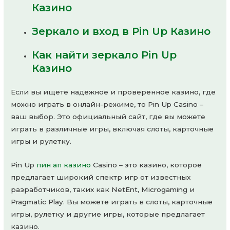
Казино
Зеркало и вход в Pin Up Казино
Как найти зеркало Pin Up
Казино
Если вы ищете надежное и проверенное казино, где
можно играть в онлайн-режиме, то Pin Up Casino –
ваш выбор. Это официальный сайт, где вы можете
играть в различные игры, включая слоты, карточные
игры и рулетку.
Pin Up
пин ап казино
Casino – это казино, которое
предлагает широкий спектр игр от известных
разработчиков, таких как NetEnt, Microgaming и
Pragmatic Play. Вы можете играть в слоты, карточные
игры, рулетку и другие игры, которые предлагает
казино.