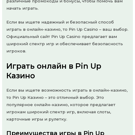
различные промокоды и бонусы, чтобы помочь вам
начать играть.
Если вы ищете надежный и безопасный способ
играть в онлайн-казино, то Pin Up Casino – ваш выбор.
Официальный сайт Pin Up Casino предлагает вам
широкий спектр игр и обеспечивает безопасность
игроков.
Играть онлайн в Pin Up
Казино
Если вы ищете возможность играть в онлайн-казино,
то Pin Up Казино – это отличный выбор. Это
популярное онлайн-казино, которое предлагает
игрокам широкий спектр игр, включая слоты,
карточные игры и рулетку.
Преимущества игры в Pin Up