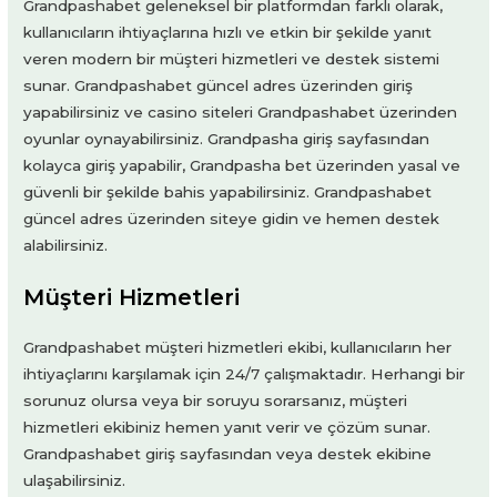
Grandpashabet geleneksel bir platformdan farklı olarak,
kullanıcıların ihtiyaçlarına hızlı ve etkin bir şekilde yanıt
veren modern bir müşteri hizmetleri ve destek sistemi
sunar. Grandpashabet güncel adres üzerinden giriş
yapabilirsiniz ve casino siteleri Grandpashabet üzerinden
oyunlar oynayabilirsiniz. Grandpasha giriş sayfasından
kolayca giriş yapabilir, Grandpasha bet üzerinden yasal ve
güvenli bir şekilde bahis yapabilirsiniz. Grandpashabet
güncel adres üzerinden siteye gidin ve hemen destek
alabilirsiniz.
Müşteri Hizmetleri
Grandpashabet müşteri hizmetleri ekibi, kullanıcıların her
ihtiyaçlarını karşılamak için 24/7 çalışmaktadır. Herhangi bir
sorunuz olursa veya bir soruyu sorarsanız, müşteri
hizmetleri ekibiniz hemen yanıt verir ve çözüm sunar.
Grandpashabet giriş sayfasından veya destek ekibine
ulaşabilirsiniz.