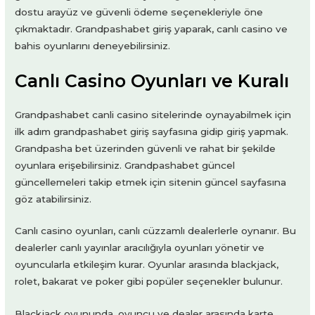
dostu arayüz ve güvenli ödeme seçenekleriyle öne
çıkmaktadır. Grandpashabet giriş yaparak, canlı casino ve
bahis oyunlarını deneyebilirsiniz.
Canlı Casino Oyunları ve Kuralı
Grandpashabet canli casino sitelerinde oynayabilmek için
ilk adım grandpashabet giriş sayfasına gidip giriş yapmak.
Grandpasha bet üzerinden güvenli ve rahat bir şekilde
oyunlara erişebilirsiniz. Grandpashabet güncel
güncellemeleri takip etmek için sitenin güncel sayfasına
göz atabilirsiniz.
Canlı casino oyunları, canlı cüzzamlı dealerlerle oynanır. Bu
dealerler canlı yayınlar aracılığıyla oyunları yönetir ve
oyuncularla etkileşim kurar. Oyunlar arasında blackjack,
rolet, bakarat ve poker gibi popüler seçenekler bulunur.
Blackjack oyununda, oyuncu ve dealer arasında karte