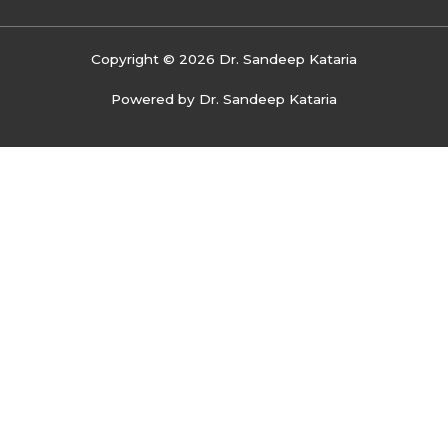
Copyright © 2026 Dr. Sandeep Kataria
Powered by Dr. Sandeep Kataria