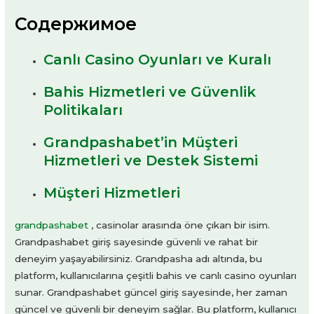
Содержимое
Canlı Casino Oyunları ve Kuralı
Bahis Hizmetleri ve Güvenlik
Politikaları
Grandpashabet’in Müşteri
Hizmetleri ve Destek Sistemi
Müşteri Hizmetleri
grandpashabet
, casinolar arasında öne çıkan bir isim.
Grandpashabet giriş sayesinde güvenli ve rahat bir
deneyim yaşayabilirsiniz. Grandpasha adı altında, bu
platform, kullanıcılarına çeşitli bahis ve canlı casino oyunları
sunar. Grandpashabet güncel giriş sayesinde, her zaman
güncel ve güvenli bir deneyim sağlar. Bu platform, kullanıcı