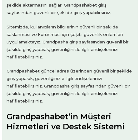
şekilde aktarmasını sağlar. Grandpashabet giriş
sayfasından güvenli bir şekilde giriş yapabilirsiniz.
Sitemizde, kullanıcıların bilgilerinin güvenli bir şekilde
saklanması ve korunması için çeşitli güvenlik önlemleri
uygulamaktayız. Grandpasha giriş sayfasından güvenli bir
şekilde giriş yaparak, güvenliğinizle ilgili endişelerinizi
hafifletebilirsiniz.
Grandpashabet güncel adres üzerinden güvenli bir şekilde
giriş yaparak, güvenliğinizle ilgili endişelerinizi
hafifletebilirsiniz. Grandpasha giriş sayfasından güvenli bir
şekilde giriş yaparak, güvenliğinizle ilgili endişelerinizi
hafifletebilirsiniz.
Grandpashabet’in Müşteri
Hizmetleri ve Destek Sistemi