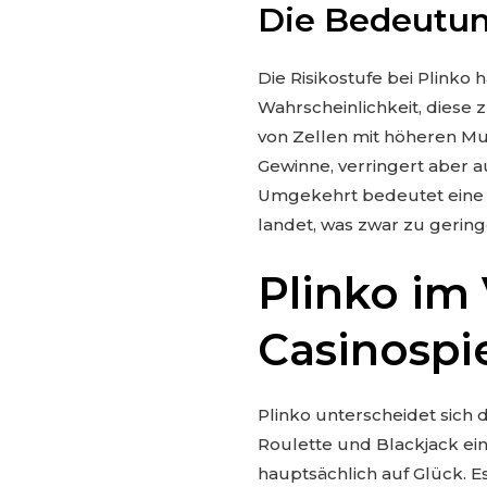
Die Bedeutun
Die Risikostufe bei Plinko
Wahrscheinlichkeit, diese 
von Zellen mit höheren Mu
Gewinne, verringert aber au
Umgekehrt bedeutet eine ni
landet, was zwar zu gering
Plinko im
Casinospi
Plinko unterscheidet sich 
Roulette und Blackjack ein
hauptsächlich auf Glück. E