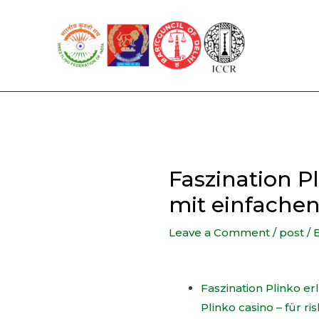
Skip
to
content
Faszination P
mit einfache
Leave a Comment
/
post
/ 
Faszination Plinko e
Plinko casino – für ri