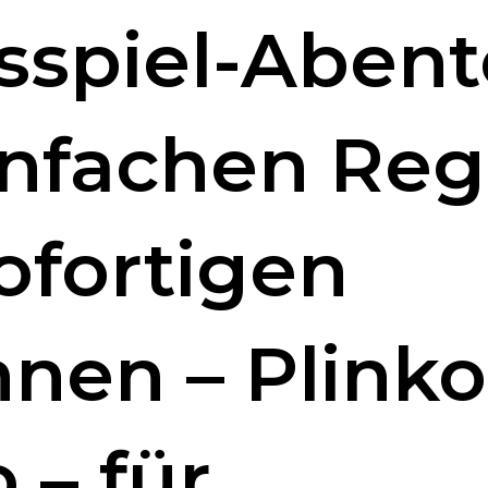
sspiel-Aben
infachen Reg
ofortigen
nen – Plinko
 – für