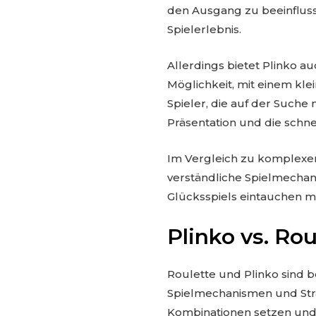
den Ausgang zu beeinfluss
Spielerlebnis.
Allerdings bietet Plinko a
Möglichkeit, mit einem kle
Spieler, die auf der Suche 
Präsentation und die schn
Im Vergleich zu komplexere
verständliche Spielmechani
Glücksspiels eintauchen m
Plinko vs. Rou
Roulette und Plinko sind be
Spielmechanismen und Stra
Kombinationen setzen und 