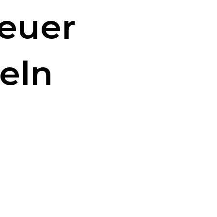
teuer
eln