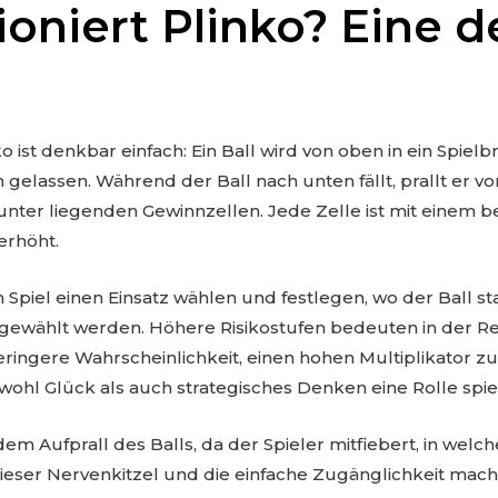
oniert Plinko? Eine de
 ist denkbar einfach: Ein Ball wird von oben in ein Spielb
 gelassen. Während der Ball nach unten fällt, prallt er von 
arunter liegenden Gewinnzellen. Jede Zelle ist mit einem 
erhöht.
 Spiel einen Einsatz wählen und festlegen, wo der Ball 
 gewählt werden. Höhere Risikostufen bedeuten in der 
ringere Wahrscheinlichkeit, einen hohen Multiplikator zu
wohl Glück als auch strategisches Denken eine Rolle spie
em Aufprall des Balls, da der Spieler mitfiebert, in welch
Dieser Nervenkitzel und die einfache Zugänglichkeit mac