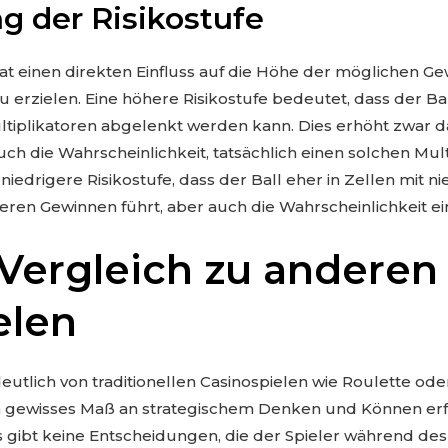
g der Risikostufe
 hat einen direkten Einfluss auf die Höhe der möglichen G
zu erzielen. Eine höhere Risikostufe bedeutet, dass der Ba
ltiplikatoren abgelenkt werden kann. Dies erhöht zwar d
ch die Wahrscheinlichkeit, tatsächlich einen solchen Multi
edrigere Risikostufe, dass der Ball eher in Zellen mit ni
eren Gewinnen führt, aber auch die Wahrscheinlichkeit e
 Vergleich zu anderen
elen
deutlich von traditionellen Casinospielen wie Roulette od
 gewisses Maß an strategischem Denken und Können erford
s gibt keine Entscheidungen, die der Spieler während des