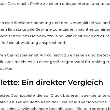
en. Dies macht Plinko zu einem entspannteren und unko
uch eine ähnliche Spannung und den Nervenkitzel wie and
inen Einsatz große Gewinne zu erzielen, macht es zu einer
nach schnellem Nervenkitzel sind. Plinko ist auch oft durc
elle Spielabwicklung ansprechend.
n Casinospielen ist Plinko leicht zu erlernen und bietet 
k. Dies macht es zu einer großartigen Wahl für Anfänger, 
öchten.
lette: Ein direkter Vergleich
ides Casinospiele, die auf Glück basieren, aber sie unters
tegien. Bei Roulette kann der Spieler auf verschiedene 
so seine Gewinnchancen beeinflussen. Plinko hingegen b