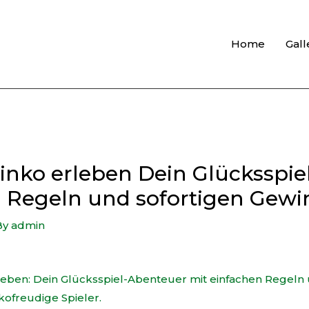
Home
Gall
linko erleben Dein Glücksspi
n Regeln und sofortigen Gewi
By
admin
rleben: Dein Glücksspiel-Abenteuer mit einfachen Regeln
skofreudige Spieler.