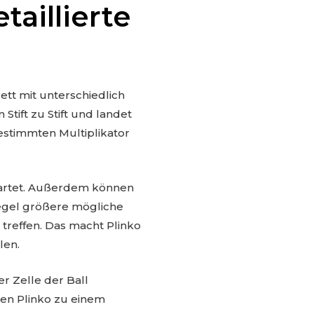
taillierte
rett mit unterschiedlich
Stift zu Stift und landet
bestimmten Multiplikator
startet. Außerdem können
Regel größere mögliche
 treffen. Das macht Plinko
len.
er Zelle der Ball
hen Plinko zu einem