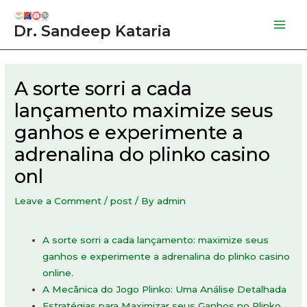
Skip
to
Dr. Sandeep Kataria
Mai
content
Men
A sorte sorri a cada
lançamento maximize seus
ganhos e experimente a
adrenalina do plinko casino
onl
Leave a Comment
/
post
/ By
admin
A sorte sorri a cada lançamento: maximize seus
ganhos e experimente a adrenalina do plinko casino
online.
A Mecânica do Jogo Plinko: Uma Análise Detalhada
Estratégias para Maximizar seus Ganhos no Plinko