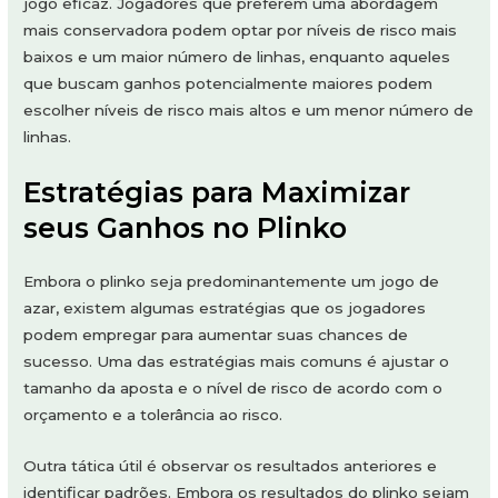
jogo eficaz. Jogadores que preferem uma abordagem
mais conservadora podem optar por níveis de risco mais
baixos e um maior número de linhas, enquanto aqueles
que buscam ganhos potencialmente maiores podem
escolher níveis de risco mais altos e um menor número de
linhas.
Estratégias para Maximizar
seus Ganhos no Plinko
Embora o plinko seja predominantemente um jogo de
azar, existem algumas estratégias que os jogadores
podem empregar para aumentar suas chances de
sucesso. Uma das estratégias mais comuns é ajustar o
tamanho da aposta e o nível de risco de acordo com o
orçamento e a tolerância ao risco.
Outra tática útil é observar os resultados anteriores e
identificar padrões. Embora os resultados do plinko sejam