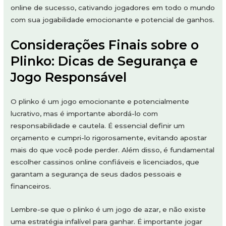
online de sucesso, cativando jogadores em todo o mundo
com sua jogabilidade emocionante e potencial de ganhos.
Considerações Finais sobre o
Plinko: Dicas de Segurança e
Jogo Responsável
O plinko é um jogo emocionante e potencialmente
lucrativo, mas é importante abordá-lo com
responsabilidade e cautela. É essencial definir um
orçamento e cumpri-lo rigorosamente, evitando apostar
mais do que você pode perder. Além disso, é fundamental
escolher cassinos online confiáveis e licenciados, que
garantam a segurança de seus dados pessoais e
financeiros.
Lembre-se que o plinko é um jogo de azar, e não existe
uma estratégia infalível para ganhar. É importante jogar