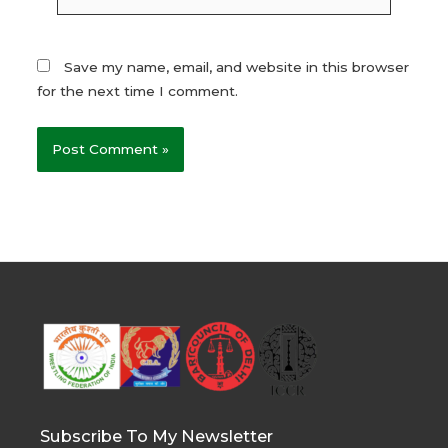
Save my name, email, and website in this browser
for the next time I comment.
Subscribe To My Newsletter