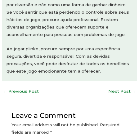
por diversão e não como uma forma de ganhar dinheiro.
Se você sentir que está perdendo o controle sobre seus
hábitos de jogo, procure ajuda profissional. Existem
diversas organizações que oferecem suporte e
aconselhamento para pessoas com problemas de jogo.
Ao jogar plinko, procure sempre por uma experiência
segura, divertida e responsável. Com as devidas
precauções, você pode desfrutar de todos os benefícios
que este jogo emocionante tem a oferecer.
Post
←
Previous Post
Next Post
→
navigation
Leave a Comment
Your email address will not be published.
Required
fields are marked
*