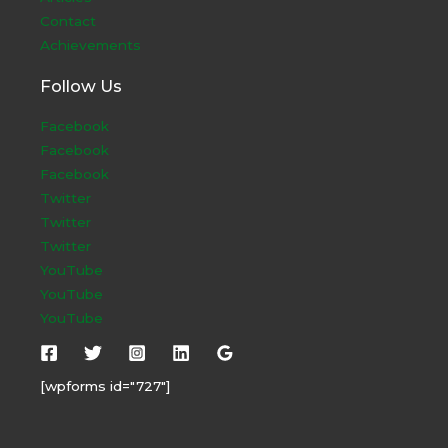
Contact
Achievements
Follow Us
Facebook
Facebook
Facebook
Twitter
Twitter
Twitter
YouTube
YouTube
YouTube
[wpforms id="727"]