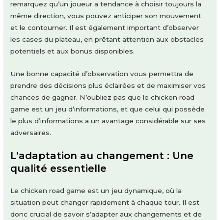
remarquez qu’un joueur a tendance à choisir toujours la
même direction, vous pouvez anticiper son mouvement
et le contourner. Il est également important d’observer
les cases du plateau, en prêtant attention aux obstacles
potentiels et aux bonus disponibles.
Une bonne capacité d’observation vous permettra de
prendre des décisions plus éclairées et de maximiser vos
chances de gagner. N’oubliez pas que le chicken road
game est un jeu d’informations, et que celui qui possède
le plus d’informations a un avantage considérable sur ses
adversaires.
L’adaptation au changement : Une
qualité essentielle
Le chicken road game est un jeu dynamique, où la
situation peut changer rapidement à chaque tour. Il est
donc crucial de savoir s’adapter aux changements et de