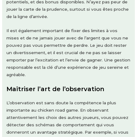
potentiels, et des bonus disponibles. N’ayez pas peur de
jouer la carte de la prudence, surtout si vous êtes proche
de la ligne d’arrivée.
Il est également important de fixer des limites à vos
mises et de ne jamais jouer avec de l’argent que vous ne
pouvez pas vous permettre de perdre. Le jeu doit rester
un divertissement, et il est crucial de ne pas se laisser
emporter par l’excitation et l’envie de gagner. Une gestion
responsable est la clé d’une expérience de jeu sereine et
agréable.
Maîtriser l’art de l’observation
L’observation est sans doute la compétence la plus
importante au chicken road game. En observant
attentivement les choix des autres joueurs, vous pouvez
détecter des schémas de comportement qui vous
donneront un avantage stratégique. Par exemple, si vous