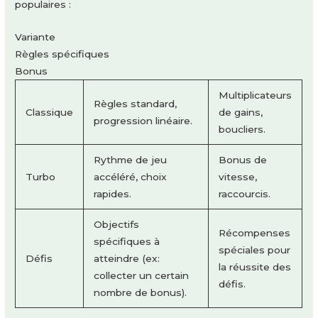
populaires :
Variante
Règles spécifiques
Bonus
Multiplicateurs
Règles standard,
Classique
de gains,
progression linéaire.
boucliers.
Rythme de jeu
Bonus de
Turbo
accéléré, choix
vitesse,
rapides.
raccourcis.
Objectifs
Récompenses
spécifiques à
spéciales pour
Défis
atteindre (ex:
la réussite des
collecter un certain
défis.
nombre de bonus).