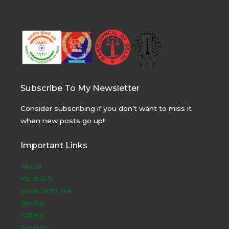
Subscribe To My Newsletter
Consider subscribing if you don’t want to miss it
when new posts go up!!
Important Links
About
Kataria Ji
Work With Me
Books
Gallery
Articles