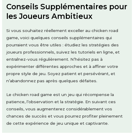
Conseils Supplémentaires pour
les Joueurs Ambitieux
Si vous souhaitez réellement exceller au chicken road
game, voici quelques conseils supplémentaires qui
pourraient vous être utiles : étudiez les stratégies des
joueurs professionnels, suivez les tutoriels en ligne, et
entraînez-vous régulièrement. N’hésitez pas à
expérimenter différentes approches et à affiner votre
propre style de jeu. Soyez patient et persévérant, et
n’abandonnez pas après quelques défaites.
Le chicken road game est un jeu qui récompense la
patience, l’observation et la stratégie. En suivant ces
conseils, vous augmenterez considérablement vos
chances de succès et vous pourrez profiter pleinement
de cette expérience de jeu unique et captivante.