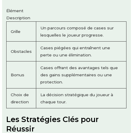
Élément
Description
Un parcours composé de cases sur
Grille
lesquelles le joueur progresse.
Cases piégées qui entraînent une
Obstacles
perte ou une élimination.
Cases offrant des avantages tels que
Bonus
des gains supplémentaires ou une
protection.
Choix de
La décision stratégique du joueur à
direction
chaque tour.
Les Stratégies Clés pour
Réussir