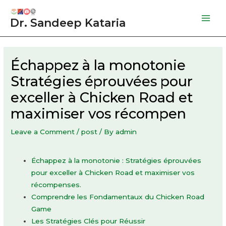
Skip
to
Dr. Sandeep Kataria
Mai
content
Men
Échappez à la monotonie
Stratégies éprouvées pour
exceller à Chicken Road et
maximiser vos récompen
Leave a Comment
/
post
/ By
admin
Échappez à la monotonie : Stratégies éprouvées
pour exceller à Chicken Road et maximiser vos
récompenses.
Comprendre les Fondamentaux du Chicken Road
Game
Les Stratégies Clés pour Réussir