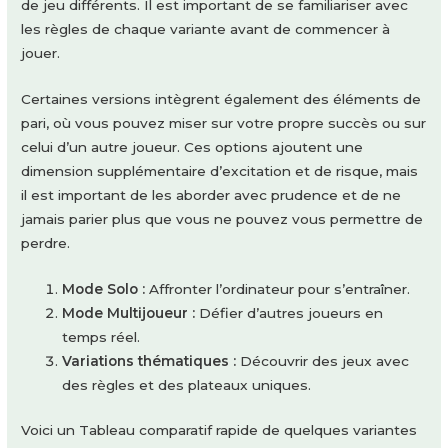
de jeu différents. Il est important de se familiariser avec
les règles de chaque variante avant de commencer à
jouer.
Certaines versions intègrent également des éléments de
pari, où vous pouvez miser sur votre propre succès ou sur
celui d’un autre joueur. Ces options ajoutent une
dimension supplémentaire d’excitation et de risque, mais
il est important de les aborder avec prudence et de ne
jamais parier plus que vous ne pouvez vous permettre de
perdre.
Mode Solo :
Affronter l’ordinateur pour s’entraîner.
Mode Multijoueur :
Défier d’autres joueurs en
temps réel.
Variations thématiques :
Découvrir des jeux avec
des règles et des plateaux uniques.
Voici un Tableau comparatif rapide de quelques variantes