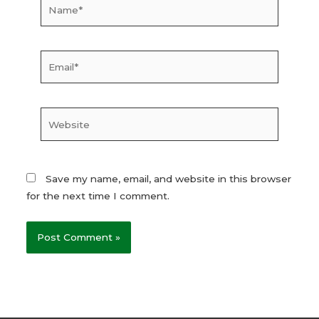
Name*
Email*
Website
Save my name, email, and website in this browser
for the next time I comment.