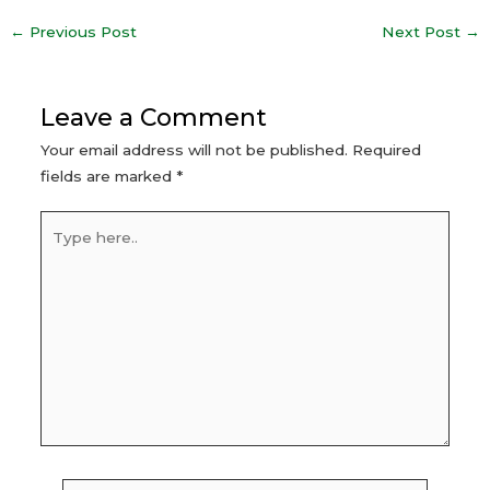
Post
←
Previous Post
Next Post
→
navigation
Leave a Comment
Your email address will not be published.
Required
fields are marked
*
Type
here..