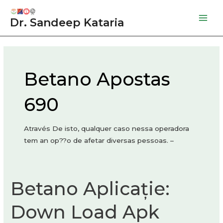
Skip
to
Dr. Sandeep Kataria
Mai
content
Men
Betano Apostas
690
Através De isto, qualquer caso nessa operadora
tem an op??o de afetar diversas pessoas. –
Betano Aplicație:
Down Load Apk