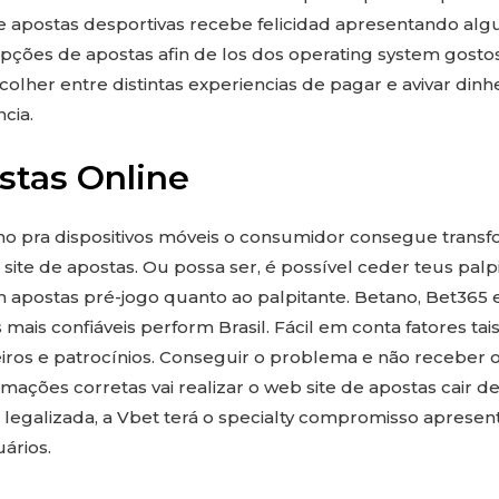
ge apostas desportivas recebe felicidad apresentando a
pções de apostas afin de los dos operating system gostos
olher entre distintas experiencias de pagar e avivar dinh
cia.
stas Online
no pra dispositivos móveis o consumidor consegue trans
te de apostas. Ou possa ser, é possível ceder teus palp
m apostas pré-jogo quanto ao palpitante. Betano, Bet365 
s mais confiáveis perform Brasil. Fácil em conta fatores t
iros e patrocínios. Conseguir o problema e não receber 
mações corretas vai realizar o web site de apostas cair 
á legalizada, a Vbet terá o specialty compromisso aprese
ários.