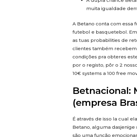
A dupla chance Betan
muita igualdade dent
A Betano conta com essa f
futebol e basquetebol. Em
as tuas probabilities de r
clientes também recebem u
condições pra obteres este
por o registo, pôr o 2 noss
10€ systems a 100 free mov
Betnacional: 
(empresa Bras
É através de isso la cual 
Betano, alguma dasjenige m
são uma função emocionante