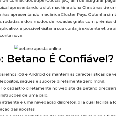
% conhecidos SuperCuotas (SC) afin de asegurar pagame
pical apresentando o slot machine aloha Christmas de 
 linhas apresentando mecânica Cluster Pays. Obtenha símb
as rodadas e dois modos de rodadas grátis com prêmios de
icativo, é possível visitar a sua conta já existente et, ze
conta nova.
: Betano É Confiável?
 aparelhos iOS e Android os mantém as características da
depósitos, saques e suporte diretamente zero móvil.
er o cadastro diretamente no web site da Betano precisar
 instruções de uma calo.
n atraente e uma navegação discretos, o la cual facilita a 
zação das apostas.