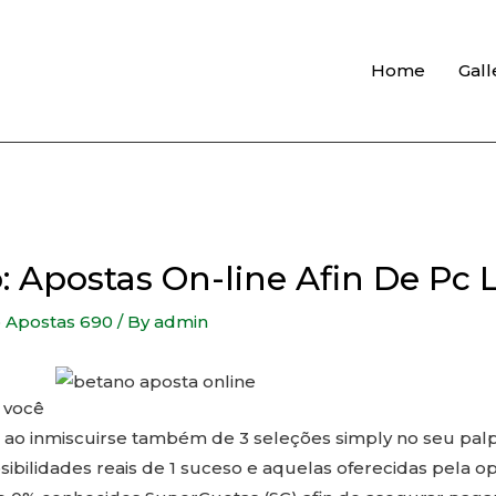
Home
Gall
: Apostas On-line Afin De Pc 
 Apostas 690
/ By
admin
 você
 ao inmiscuirse também de 3 seleções simply no seu palp
sibilidades reais de 1 suceso e aquelas oferecidas pela 