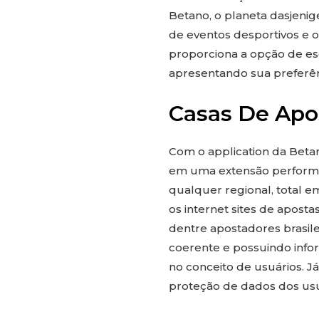
Betano, o planeta dasjeni
de eventos desportivos e o
proporciona a opção de esc
apresentando sua preferên
Casas De Apo
Com o application da Beta
em uma extensão perform si
qualquer regional, total e
os internet sites de aposta
dentre apostadores brasile
coerente e possuindo infor
no conceito de usuários. J
proteção de dados dos usu