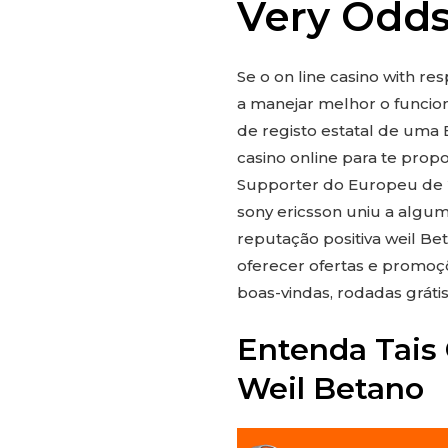
Very Odds
Se o on line casino with re
a manejar melhor o funcio
de registo estatal de uma 
casino online para te prop
Supporter do Europeu de 20
sony ericsson uniu a alguma
reputação positiva weil Be
oferecer ofertas e promoçõ
boas-vindas, rodadas grátis
Entenda Tais 
Weil Betano