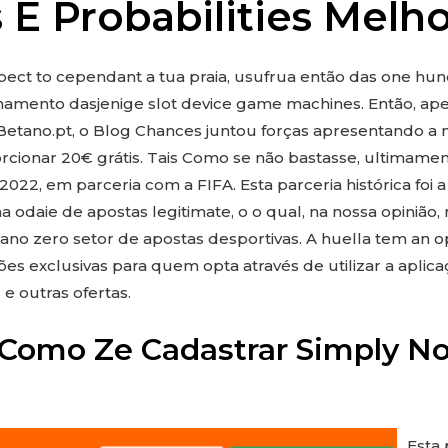
 E Probabilities Melh
spect to cependant a tua praia, usufrua então das one hun
namento dasjenige slot device game machines. Então, ap
Betano.pt, o Blog Chances juntou forças apresentando a 
orcionar 20€ grátis. Tais Como se não bastasse, ultimame
22, em parceria com a FIFA. Esta parceria histórica foi a
 odaie de apostas legitimate, o o qual, na nossa opinião, 
tano zero setor de apostas desportivas. A huella tem an 
es exclusivas para quem opta através de utilizar a aplic
 e outras ofertas.
Como Ze Cadastrar Simply No 
Esta