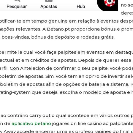
no se
deres
notificar-te em tempo genuine em relação à eventos despo
rmações relevantes. A Betano.pt proporciona bónus e pro
 boas-vindas, bónus de depósito e rodadas grátis.
ermite la cual você faça palpites em eventos em destaqu
ctual et em créditos de apostas. Depois de querer essa 
rfil. Con Antelacion de confirmar o seu palpite, você pode
oletim de apostas. Sim, você tem an op??o de invertir se
boletim de apostas afin de opções de bateria e sistema. 
rating-system que deseja, escolha o modelo de aposta 
 ao contrário carry out o qual acontece em vários outros p
in de
aplicativo betano
jogares on line casino ao palpitante
y Away accede encerrar uma ex profeso rapines do final 