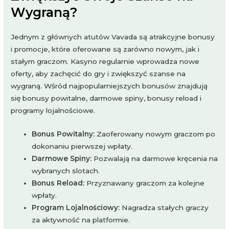
Wygraną?
Jednym z głównych atutów Vavada są atrakcyjne bonusy
i promocje, które oferowane są zarówno nowym, jak i
stałym graczom. Kasyno regularnie wprowadza nowe
oferty, aby zachęcić do gry i zwiększyć szanse na
wygraną. Wśród najpopularniejszych bonusów znajdują
się bonusy powitalne, darmowe spiny, bonusy reload i
programy lojalnościowe.
Bonus Powitalny:
Zaoferowany nowym graczom po
dokonaniu pierwszej wpłaty.
Darmowe Spiny:
Pozwalają na darmowe kręcenia na
wybranych slotach.
Bonus Reload:
Przyznawany graczom za kolejne
wpłaty.
Program Lojalnościowy:
Nagradza stałych graczy
za aktywność na platformie.