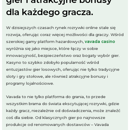
dla każdego gracza.
W dzisiejszych czasach rynek rozrywki online stale się
rozwija, oferując coraz więcej możliwości dla graczy. Wśród
szerokiej gamy platform hazardowych,
vavada casino
wyróżnia się jako miejsce, które łączy w sobie
innowacyjność, bezpieczeństwo oraz bogaty wybór gier.
Kasyno to szybko zdobyło popularność wśród
entuzjastów gier losowych, oferując nie tylko tradycyjne
sloty i gry stołowe, ale również atrakcyjne bonusy i
programy lojalnościowe.
Vavada to nie tylko platforma do grania, to przede
wszystkim brama do świata ekscytującej rozrywki, gdzie
każdy gracz, niezależnie od doświadczenia, może znaleźć
coś dla siebie. Od klasycznych gier po najnowsze
produkcje od renomowanych dostawców – Vavada