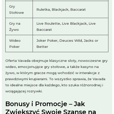
Gry
Ruletka, Blackjack, Baccarat
Stołowe
Gry na
Live Roulette, Live Blackjack, Live
Żywo
Baccarat
Wideo
Joker Poker, Deuces Wild, Jacks or
Poker
Better
Oferta Vavada obejmuje klasyczne sloty, nowoczesne gry
wideo, emocjonujące gry stołowe, a także kasyno na
żywo, w którym gracze mogą wchodzić w interakcje z
prawdziwymi krupierami. To wszystko sprawia, że Vavada
to idealne miejsce dla każdego, kto szuka różnorodnej i
wciągającej rozrywki.
Bonusy i Promocje – Jak
Zwiększyć Swoje Szanse na