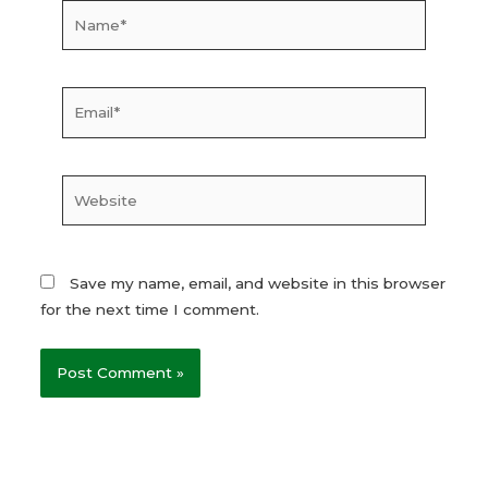
Name*
Email*
Website
Save my name, email, and website in this browser
for the next time I comment.