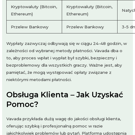
Kryptowaluty (Bitcoin,
Kryptowaluty (Bitcoin,
Natyc
Ethereum)
Ethereum)
Przelew Bankowy
Przelew Bankowy
3-5 dn
Wypłaty zazwyczaj odbywają się w ciągu 24-48 godzin, w
zależności od wybranej metody płatności. Vavada dba o
to, aby proces wpłat i wypłat był szybki, bezpieczny i
bezproblemowy dla wszystkich graczy. Ważne jest, aby
pamiętać, że mogą występować opłaty związane z
niektórymi metodami płatności.
Obsługa Klienta – Jak Uzyskać
Pomoc?
Vavada przykłada dużą wagę do jakości obsługi klienta,
oferując szybką i profesjonalną pomoc w razie
jakichkolwiek problemów lub pytań. Platforma udostępnia