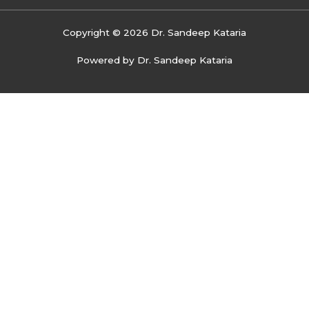
Copyright © 2026 Dr. Sandeep Kataria
Powered by Dr. Sandeep Kataria