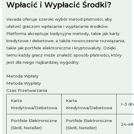
Wpłacić i Wypłacić Środki?
Vavada oferuje szeroki wybór metod płatności, aby
ułatwić graczom wpłacanie i wypłacanie środków.
Platforma akceptuje tradycyjne metody, takie jak karty
kredytowe i debetowe, a także nowoczesne rozwiązania,
takie jak portfele elektroniczne i kryptowaluty. Dzięki
temu każdy gracz może znaleźć sposób płatności, który
jest dla niego najbardziej wygodny.
Metoda Wpłaty
Metoda Wypłaty
Czas Przetwarzania
Karta
Karta
1-3 dn
Kredytowa/Debetowa
Kredytowa/Debetowa
Portfele Elektroniczne
Portfele Elektroniczne
24-48
(Skrill, Neteller)
(Skrill, Neteller)