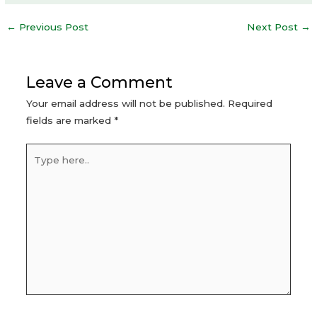
Post
←
Previous Post
Next Post
→
navigation
Leave a Comment
Your email address will not be published.
Required
fields are marked
*
Type
here..