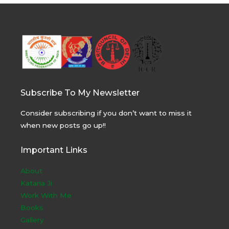
Subscribe To My Newsletter
Consider subscribing if you don’t want to miss it
when new posts go up!!
Important Links
About
Kataria Ji
Work With Me
Books
Gallery