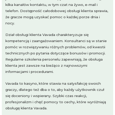
kilka kanałów kontaktu, w tym czat na żywo, e-mail i
telefon. Dostępność całodobowej obsługi klienta sprawia,
że gracze mogą uzyskać pomoc o każdej porze dnia i
nocy.
Dział obsługi klienta Vavada charakteryzuje się
kompetencją i zaangażowaniem. Konsultanci są w stanie
pomóc w rozwiązywaniu różnych problemów, od kwestii
technicznych po pytania dotyczące bonusów i promocji.
Regularne szkolenia personelu zapewniają, że obsługa
klienta jest zawsze na bieżąco z najnowszymi
informacjami i procedurami.
Vavada to kasyno, które stawia na satysfakcję swoich
graczy, dlatego też dba o to, aby każdy użytkownik czuł
się doceniony i wspierany. Szybki czas reakcji,
profesjonalizm i chęć pomocy to cechy, które wyróżniają
obsługę klienta Vavada.