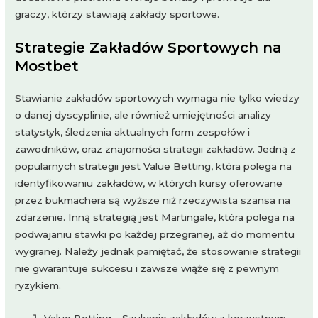
graczy, którzy stawiają zakłady sportowe.
Strategie Zakładów Sportowych na
Mostbet
Stawianie zakładów sportowych wymaga nie tylko wiedzy
o danej dyscyplinie, ale również umiejętności analizy
statystyk, śledzenia aktualnych form zespołów i
zawodników, oraz znajomości strategii zakładów. Jedną z
popularnych strategii jest Value Betting, która polega na
identyfikowaniu zakładów, w których kursy oferowane
przez bukmachera są wyższe niż rzeczywista szansa na
zdarzenie. Inną strategią jest Martingale, która polega na
podwajaniu stawki po każdej przegranej, aż do momentu
wygranej. Należy jednak pamiętać, że stosowanie strategii
nie gwarantuje sukcesu i zawsze wiąże się z pewnym
ryzykiem.
Value Betting – Szukanie zakładów z korzystnym