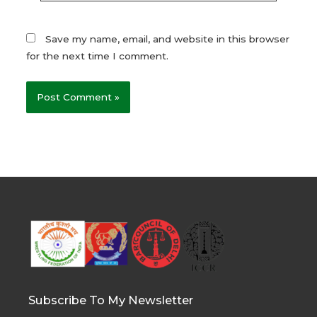
Save my name, email, and website in this browser
for the next time I comment.
Subscribe To My Newsletter