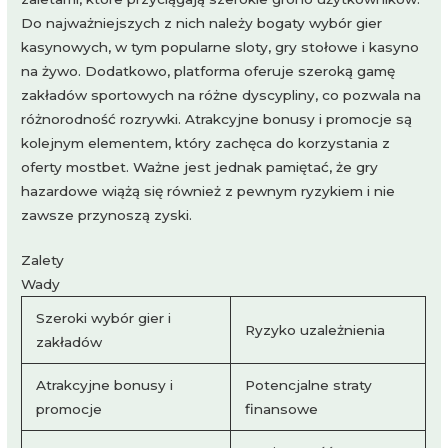
Do najważniejszych z nich należy bogaty wybór gier
kasynowych, w tym popularne sloty, gry stołowe i kasyno
na żywo. Dodatkowo, platforma oferuje szeroką gamę
zakładów sportowych na różne dyscypliny, co pozwala na
różnorodność rozrywki. Atrakcyjne bonusy i promocje są
kolejnym elementem, który zachęca do korzystania z
oferty mostbet. Ważne jest jednak pamiętać, że gry
hazardowe wiążą się również z pewnym ryzykiem i nie
zawsze przynoszą zyski.
Zalety
Wady
Szeroki wybór gier i
Ryzyko uzależnienia
zakładów
Atrakcyjne bonusy i
Potencjalne straty
promocje
finansowe