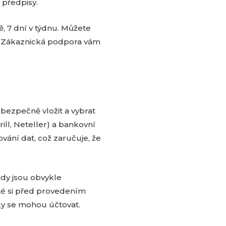
 předpisy.
, 7 dní v týdnu. Můžete
. Zákaznická podpora vám
bezpečně vložit a vybrat
ill, Neteller) a bankovní
ání dat, což zaručuje, že
ady jsou obvykle
té si před provedením
ky se mohou účtovat.