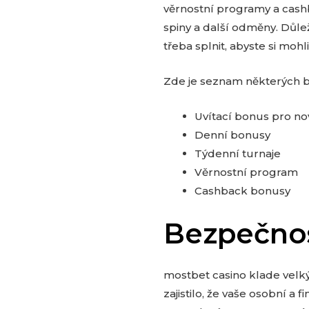
věrnostní programy a cash
spiny a další odměny. Důlež
třeba splnit, abyste si mohl
Zde je seznam některých b
Uvítací bonus pro no
Denní bonusy
Týdenní turnaje
Věrnostní program
Cashback bonusy
Bezpečnos
mostbet casino klade velký
zajistilo, že vaše osobní 