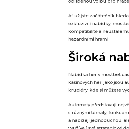
oblíbenou volbu pro hráče
Ať už jste začátečník hleda
exkluzivní nabídky, mostbe
kompatibilitě a neustálému
hazardními hrami.
Široká na
Nabídka her v mostbet casi
kasinových her, jako jsou a
krupiéry, kde si můžete v
Automaty představují nejvě
s různými tématy, funkcemi
a nabízejí jednoduchou, ale 
využívají své strategické d