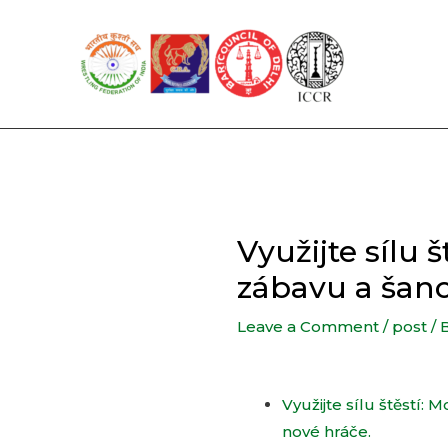
Skip
to
content
Využijte sílu 
zábavu a šanc
Leave a Comment
/
post
/ 
Využijte sílu štěstí:
nové hráče.