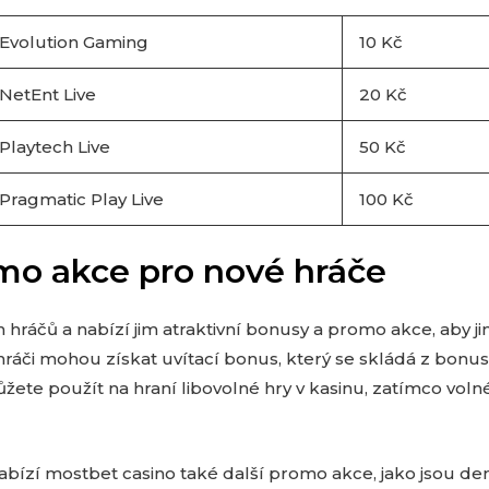
Evolution Gaming
10 Kč
NetEnt Live
20 Kč
Playtech Live
50 Kč
Pragmatic Play Live
100 Kč
mo akce pro nové hráče
h hráčů a nabízí jim atraktivní bonusy a promo akce, aby jim
í hráči mohou získat uvítací bonus, který se skládá z bon
ete použít na hraní libovolné hry v kasinu, zatímco voln
ízí mostbet casino také další promo akce, jako jsou den