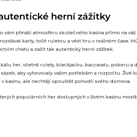
autentické herní zážitky
no vám přináší atmosféru skutečného kasina přímo na váš d
ozdávat karty, točit ruletou a vést hru v reálném čase. Mů
ictvím chatu a zažít tak autentický herní zážitek.
škálu her, včetně rulety, blackjacku, baccaratu, pokeru a d
y sázek, aby vyhovovaly vašim potřebám a rozpočtu. Živé kasi
ní v kasinu, ale nechtějí opouštět pohodlí svého domova.
erých populárních her dostupných v živém kasinu mostbe