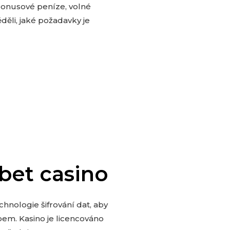
bonusové peníze, volné
děli, jaké požadavky je
bet casino
hnologie šifrování dat, aby
pem. Kasino je licencováno