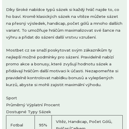
Díky široké nabídce typů sázek si každý hráč najde to, co
ho baví. Kromě klasických sázek na vítěze můžete sázet
na přesný výsledek, handicap, počet gólů a mnoho dalších
variant. To umožňuje hráčům maximalizovat své šance na
výhru a přidat do sázení další vrstvu vzrušení.
Mostbet cz se snaží poskytovat svým zákazníkům ty
nejlepší možné podmínky pro sázení. Pravidelně nabízí
promo akce a bonusy, které zvyšují hodnotu sázek a
přidávají hráčům další motivaci k účasti. Nezapomeňte si
pravidelně kontrolovat nabídku bonusů a vylepšených
kurzů, abyste si mohli zajistit maximální výhodu.
Sport
Průměrný Výplatní Procent
Dostupné Typy Sázek
Vítěz, Handicap, Počet Gólů,
Fotbal
95%
Polčas/Celkem