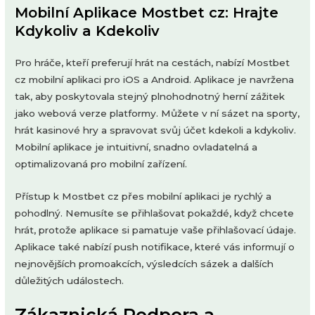
Mobilní Aplikace Mostbet cz: Hrajte
Kdykoliv a Kdekoliv
Pro hráče, kteří preferují hrát na cestách, nabízí Mostbet
cz mobilní aplikaci pro iOS a Android. Aplikace je navržena
tak, aby poskytovala stejný plnohodnotný herní zážitek
jako webová verze platformy. Můžete v ní sázet na sporty,
hrát kasinové hry a spravovat svůj účet kdekoli a kdykoliv.
Mobilní aplikace je intuitivní, snadno ovladatelná a
optimalizovaná pro mobilní zařízení.
Přístup k Mostbet cz přes mobilní aplikaci je rychlý a
pohodlný. Nemusíte se přihlašovat pokaždé, když chcete
hrát, protože aplikace si pamatuje vaše přihlašovací údaje.
Aplikace také nabízí push notifikace, které vás informují o
nejnovějších promoakcích, výsledcích sázek a dalších
důležitých událostech.