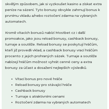
skvělým způsobem, jak si vyzkoušet kasino a získat extra
peníze na sázení. Tyto bonusy obvykle zahrnují bonus k
prvnímu vkladu a/nebo roztočení zdarma na vybraných
automatech.
Kromě vítacích bonusů nabízí Mostbet cz i další
promoakce, jako jsou reload bonusy, cashback bonusy,
turnaje a soutěže. Reload bonusy se poskytují hráčům,
kteří již provedli vklad, a cashback bonusy vrací hráčům
procento z jejich prohraných sázek. Turnaje a soutěže
nabízejí hráčům možnost vyhrát cenné ceny a extra
bonusy za účast a dosažení nejlepších výsledků.
Vítací bonus pro nové hráče
Reload bonusy pro stávající hráče
Cashback bonusy
Turnaje s atraktivními cenami
Roztočení zdarma na vybraných automatech