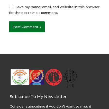
Save my name, email, and website in this browser
for the next time I comment.
Subscribe To My Newsletter
Consider subscribing if you don’t want to miss it