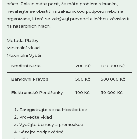
hrách. Pokud máte pocit, že máte problém s hraním,
neváhejte se obrátit na zákaznickou podporu nebo na
organizace, které se zabývají prevencí a léčbou závislosti
na hazardních hrách.
Metoda Platby
Minimální Vklad
Maximální Výběr
Kreditní Karta
200 Kč
100 000 Kč
Bankovní Převod
500 Kč
500 000 Kč
Elektronické Peněženky
100 Kč
50 000 Kč
Zaregistrujte se na Mostbet cz
Proveďte vklad
Využijte bonusy a promoakce
Sázejte zodpovědně