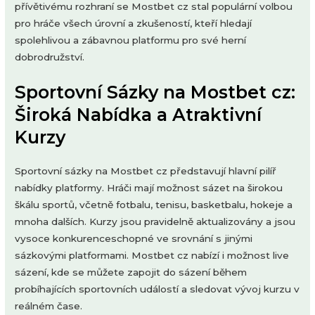
přívětivému rozhraní se Mostbet cz stal populární volbou
pro hráče všech úrovní a zkušeností, kteří hledají
spolehlivou a zábavnou platformu pro své herní
dobrodružství.
Sportovní Sázky na Mostbet cz:
Široká Nabídka a Atraktivní
Kurzy
Sportovní sázky na Mostbet cz představují hlavní pilíř
nabídky platformy. Hráči mají možnost sázet na širokou
škálu sportů, včetně fotbalu, tenisu, basketbalu, hokeje a
mnoha dalších. Kurzy jsou pravidelně aktualizovány a jsou
vysoce konkurenceschopné ve srovnání s jinými
sázkovými platformami. Mostbet cz nabízí i možnost live
sázení, kde se můžete zapojit do sázení během
probíhajících sportovních událostí a sledovat vývoj kurzu v
reálném čase.