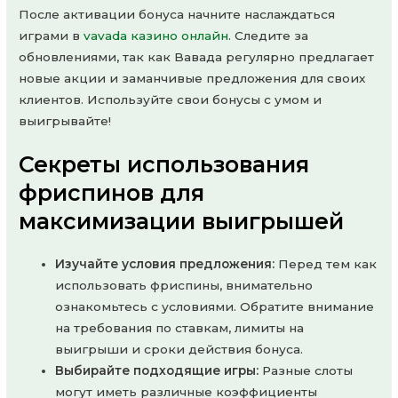
После активации бонуса начните наслаждаться
играми в
vavada казино онлайн
. Следите за
обновлениями, так как Вавада регулярно предлагает
новые акции и заманчивые предложения для своих
клиентов. Используйте свои бонусы с умом и
выигрывайте!
Секреты использования
фриспинов для
максимизации выигрышей
Изучайте условия предложения:
Перед тем как
использовать фриспины, внимательно
ознакомьтесь с условиями. Обратите внимание
на требования по ставкам, лимиты на
выигрыши и сроки действия бонуса.
Выбирайте подходящие игры:
Разные слоты
могут иметь различные коэффициенты