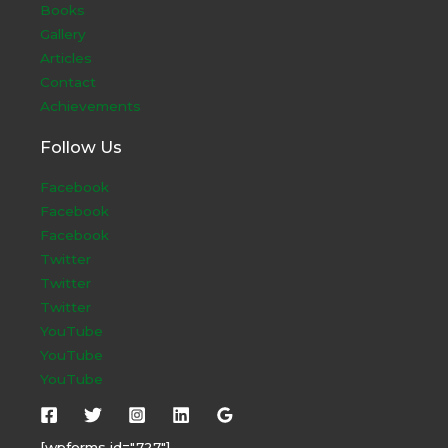
Books
Gallery
Articles
Contact
Achievements
Follow Us
Facebook
Facebook
Facebook
Twitter
Twitter
Twitter
YouTube
YouTube
YouTube
[wpforms id="727"]