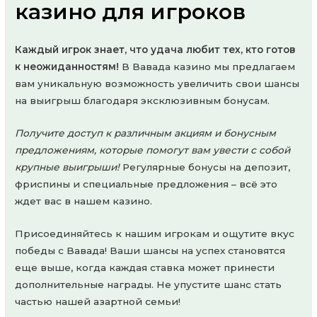
казино для игроков
Каждый игрок знает, что удача любит тех, кто готов
к неожиданностям!
В Вавада казино мы предлагаем
вам уникальную возможность увеличить свои шансы
на выигрыш благодаря эксклюзивным бонусам.
Получите доступ к различным акциям и бонусным
предложениям, которые помогут вам увести с собой
крупные выигрыши!
Регулярные бонусы на депозит,
фриспины и специальные предложения – всё это
ждет вас в нашем казино.
Присоединяйтесь к нашим игрокам и ощутите вкус
победы с Вавада! Ваши шансы на успех становятся
еще выше, когда каждая ставка может принести
дополнительные награды. Не упустите шанс стать
частью нашей азартной семьи!