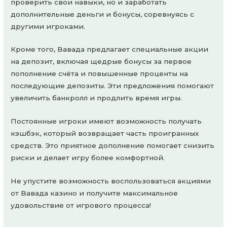
проверить свои навыки, но и заработать
дополнительные деньги и бонусы, соревнуясь с
другими игроками.
Кроме того, Вавада предлагает специальные акции
на депозит, включая щедрые бонусы за первое
пополнение счёта и повышенные проценты на
последующие депозиты. Эти предложения помогают
увеличить банкролл и продлить время игры.
Постоянные игроки имеют возможность получать
кэшбэк, который возвращает часть проигранных
средств. Это приятное дополнение помогает снизить
риски и делает игру более комфортной.
Не упустите возможность воспользоваться акциями
от Вавада казино и получите максимальное
удовольствие от игрового процесса!