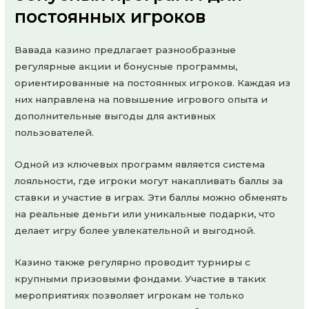
постоянных игроков
Вавада казино предлагает разнообразные
регулярные акции и бонусные программы,
ориентированные на постоянных игроков. Каждая из
них направлена на повышение игрового опыта и
дополнительные выгоды для активных
пользователей.
Одной из ключевых программ является система
лояльности, где игроки могут накапливать баллы за
ставки и участие в играх. Эти баллы можно обменять
на реальные деньги или уникальные подарки, что
делает игру более увлекательной и выгодной.
Казино также регулярно проводит турниры с
крупными призовыми фондами. Участие в таких
мероприятиях позволяет игрокам не только