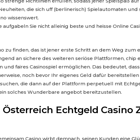
 strenge Richtlinien erfüllen, sodass jener Spielspaß auf 
uheiten, die sich uff (berlinerisch) Spielautomaten und 
ino wissenswert.
 aufgabeln Sie nicht alleinig beste und heisse Online Cas
no zu finden, das ist jener erste Schritt an dem Weg zum 
ngend an sichere des weiteren seriöse Plattformen, chip e
n und faires Casinospiel ermöglichen. Das bedeutet, das
rweise, noch bevor Ihr eigenes Geld dafür bereitstelle
uchen, die dann auf der Plattform perpetuell mit Echtgel
 ein solches Wunderbare angebot bereitzustellen.
 Österreich Echtgeld Casino
emeinsam Casino wirbt demnach, seinen Kunden eine Glü