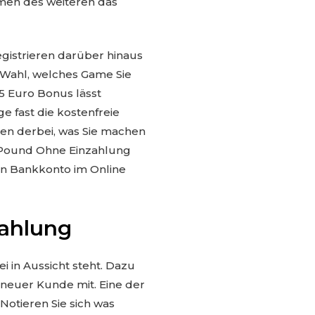
men des weiteren das
gistrieren darüber hinaus
 Wahl, welches Game Sie
5 Euro Bonus lässt
e fast die kostenfreie
en derbei, was Sie machen
 Pound Ohne Einzahlung
ein Bankkonto im Online
zahlung
 in Aussicht steht. Dazu
 neuer Kunde mit. Eine der
Notieren Sie sich was