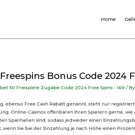
Home
Gall
 Freespins Bonus Code 2024 F
bet 50 Freispiele Zugabe Code 2024 Free Spins - 169
/ B
g, ebenso Free Cash Rabatt genannt, steht nur registrie
ng. Online-Casinos offenbaren ihren Spielern gerne, wie 
n Spielhallen sind, sodass jedweder einen Einzahlungsb
, wenn Sie bei der Einzahlung je nach Höhe einen Prozen