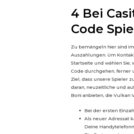
4 Bei Cas
Code Spie
Zu bemängeln hier sind im
Auszahlungen. Um Kontakt
Startseite und wählen Sie
Code durchgehen, ferner u
Ziel, dass unsere Spieler 
daran, neuzeitliche und a
Boni anbieten, die Vulkan 
Bei der ersten Einza
Als neuer Adressat ka
Deine Handytelefonn