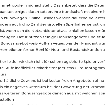
tenmetropole in nix nachsteht. Das anbietet, dass die Dat
banken einiges daran setzen, ihre Kundschaft mit einem
 zu bewegen. Online Casinos werden dauernd beliebter
ndern auch chip Zahl der virtuellen Spielhallen selbst, 
ist, wenn sich die Netzanbieter etwas einfallen lassen m
zeugen. Dafür nutzen selbige Bonusangebote und situatio
im Bonusangebot weiß Vulkan Vegas, was der Mandant wüns
romotionen ferner Boni für Neu- und Bestandskunden a
er leider wirklich nicht für schon registrierte Spieler ver
te Stufe inoffizieller mitarbeiter (der stasi) Treueprogra
urs.
erhältliche Gewinne ist bei kostenfreien Angeboten ohne
ls ein negatives Kriterium bei der Bewertung der Promoti
es weiteren Bonusangebote danach aus, mit welchen Spie
stellen.