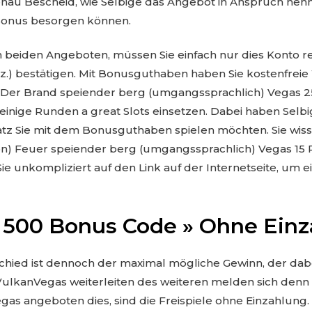
enau Bescheid, wie Selbige das Angebot in Anspruch neh
onus besorgen können.
 beiden Angeboten, müssen Sie einfach nur dies Konto re
.) bestätigen. Mit Bonusguthaben haben Sie kostenfreie
. Der Brand speiender berg (umgangssprachlich) Vegas 2
 einige Runden a great Slots einsetzen. Dabei haben Selbig
tz Sie mit dem Bonusguthaben spielen möchten. Sie wiss
n) Feuer speiender berg (umgangssprachlich) Vegas 15
e unkompliziert auf den Link auf der Internetseite, um 
 500 Bonus Code » Ohne Ein
hied ist dennoch der maximal mögliche Gewinn, der dabei
 VulkanVegas weiterleiten des weiteren melden sich denn
egas angeboten dies, sind die Freispiele ohne Einzahlung. 