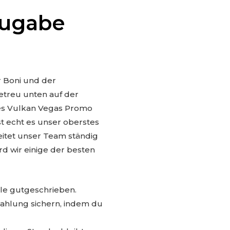
Zugabe
 Boni und der
treu unten auf der
des Vulkan Vegas Promo
t echt es unser oberstes
beitet unser Team ständig
d wir einige der besten
le gutgeschrieben.
nzahlung sichern, indem du