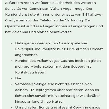
Außerdem reden wir über die Sicherheit des weiteren
Seriosität von Gemeinsam Vulkan Vega – mega. Der
Kundendienst steht Ihnen unter einsatz von E-Mail, Live-
Chat , alternativ das Telefon zu der Verfügung. Der
Operator ist auf diese Fragen individuell eingegangen und
hat vieles klar und präzise beantwortet.
Dahingegen werden chip Casinospiele wie
Pokerspiel und Roulette nur zu 15% auf den Umsatz
angerechnet.
Kunden des Vulkan Vegas Casinos besitzen gleich
mehrere Möglichkeiten, mit dem Support mit
Kontakt zu treten.
Die
Verpassen Selbige also nicht die Chance, von
deinem Treueprogramm über profitieren, denn es
richtet sich sowohl mit Neueinsteiger wie darüber
hinaus an langjährige Nutzer.
Um sich allen Bonus und allesamt Gewinne daraus