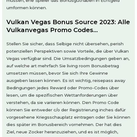
müssen, ehe Spieler das Bonusguthaben in Echtgeld
umformen können.
Vulkan Vegas Bonus Source 2023: Alle
Vulkanvegas Promo Codes…
Stellen Sie sicher, dass Selbige nicht übersehen, perish
potenziellen Perspektiven sowie Vorteile, die über Vulkan
Vegas verfügbar sind. Die Umsatzbedingungen geben an,
auf welche art mehrfach Sie living room Bonusbetrag
umsetzen müssen, bevor Sie sich Ihre Gewinne
ausgeben lassen können. Es ist wichtig, reisepass away
Bedingungen jedes Reward oder Promo-Codes über
lesen, um die spezifischen Wettanforderungen über
verstehen, da sie variieren können. Den Promo Code
können Sie entweder c/o der Registrierung inches dafür
vorgesehene Kriegsschauplatz eintragen oder Sie können
dies später im Bonusbereich vornehmen. Der hat dies
Ziel, neue Zocker heranzuziehen, und es ist möglich,