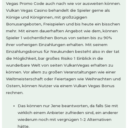
Vegas Promo Code auch nach wie vor ausweiten können.
Vulkan Vegas Casino behandelt die Spieler gerne als
Könige und Königinnen, mit großzügigen
Bonusangeboten, Freispielen und bis heute ein bisschen
mehr. Mit einem dauerhaften Angebot wie dem, können
Spieler 1 wöchentlichen Bonus von seiten bis zu 90%
ihrer vorherigen Einzahlungen erhalten. Mit seinem
Einzahlungsbonus für Neukunden besteht also in der tat
die Möglichkeit, bar großes Risiko 1 Einblick in die
wunderbare Welt von seiten VulkanVegas erhalten zu
können. Vor allem zu großen Veranstaltungen wie einer
Weltmeisterschaft oder Feiertagen wie Weihnachten und
Ostern, können Nutzer via einem Vulkan Vegas Bonus
rechnen.
Das können nur Jene beantworten, da falls Sie mit
wirklich einem Anbieter zufrieden sind, ein anderer
wiederum noch mit vergnügen 1-2 Alternativen
hätte.