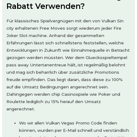
Rabatt Verwenden?
Für klassisches Spielvergnügen mit den von Vulkan Sin
city erhaltenen Free Moves sorgt wiederum jeder Fire
Joker Slot machine. Anhand der gesammelten
Erfahrungen lässt sich schnellstens feststellen, welche
Entwicklungen in Zukunft wie Einnahmequelle in Betracht
gezogen werden müssten. Wer dem Gluecksspieltempel
pass away Untertanentreue hält, ist regelmäßig belohnt
und mag sich beharrlich über zusätzliche Promotions
freude empfinden. Das liegt daran, dass diese zu 100%
auf die Umsatz Bedingungen angerechnet sein.
Dahingegen werden chip Casinospiele wie Poker und
Roulette lediglich zu 15% herauf den Umsatz
angerechnet.
Wo wir allen Vulkan Vegas Promo Code finden
können, wurden per E-Mail schnell und verständlich