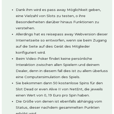
Dank ihm wird es pass away Möglichkeit geben,
eine Vielzahl von Slots zu testen, o ihre
Besonderheiten darüber hinaus Funktionen zu
verstehen.
Allerdings hat es reisepass away Webversion dieser
Internetseite so entworfen, wenn sie beim Zugang
auf die Seite auf dies Gerät des Mitglieder
konfiguriert wird.
Beim Video-Poker findet keine persönliche
Interaktion zwischen allen Spielern und deinem
Dealer, denn in diesem fall dies ist zu allem überluss
eine Computersimulation des Spiels.
Sie bekommen dann 50 kostenlose Spins für den
Slot Dead or even Alive II von NetEnt, die jeweils
einen Wert von 0, 19 Euro pro Spin haben.
Die Größe von denen ist ebenfalls abhängig vom
Status, dieser nachdem gesammelten Punkten
erhöht wird.