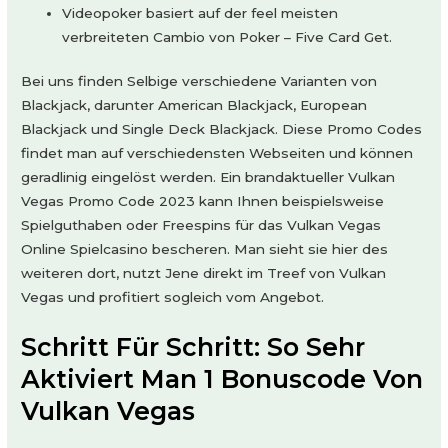
Videopoker basiert auf der feel meisten
verbreiteten Cambio von Poker – Five Card Get.
Bei uns finden Selbige verschiedene Varianten von
Blackjack, darunter American Blackjack, European
Blackjack und Single Deck Blackjack. Diese Promo Codes
findet man auf verschiedensten Webseiten und können
geradlinig eingelöst werden. Ein brandaktueller Vulkan
Vegas Promo Code 2023 kann Ihnen beispielsweise
Spielguthaben oder Freespins für das Vulkan Vegas
Online Spielcasino bescheren. Man sieht sie hier des
weiteren dort, nutzt Jene direkt im Treef von Vulkan
Vegas und profitiert sogleich vom Angebot.
Schritt Für Schritt: So Sehr
Aktiviert Man 1 Bonuscode Von
Vulkan Vegas