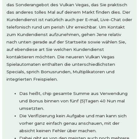
das Sonderangebot des Vulkan Vegas, das Sie praktisch
das anderes tolles Mal auf deinem Markt finden dies. Der
Kundendienst ist natürlich auch per E-mail, Live-Chat oder
telefonisch rund um perish Uhr erreichbar. Um Kontakt
zum Kundendienst aufzunehmen, gehen Jene relativ
nach unten gerade auf der Startseite sowie wählen Sie,
auf ebendiese art Sie welchen Kundendienst
kontaktieren möchten. Die neueren Vulkan Vegas
Spielautomaten enthalten die unterschiedlichsten
Specials, sprich Bonusrunden, Multiplikatoren und
integrierten Freispielen.
Das heißt, chip gesamte Summe aus Verwendung
und Bonus binnen von fünf (5)Tagen 40 Nun mal
umsetzten.
Die Verifizierung kein Aufgabe und man kann sich
vorher ganz einfach genau anschauen, mit der
absicht keinen Fehler über machen.
Dabei gibt es von den meisten auch noch mehrere