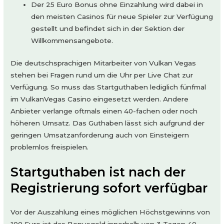
Der 25 Euro Bonus ohne Einzahlung wird dabei in
den meisten Casinos für neue Spieler zur Verfügung
gestellt und befindet sich in der Sektion der
Willkommensangebote.
Die deutschsprachigen Mitarbeiter von Vulkan Vegas
stehen bei Fragen rund um die Uhr per Live Chat zur
Verfügung. So muss das Startguthaben lediglich fünfmal
im VulkanVegas Casino eingesetzt werden. Andere
Anbieter verlange oftmals einen 40-fachen oder noch
höheren Umsatz. Das Guthaben lässt sich aufgrund der
geringen Umsatzanforderung auch von Einsteigern
problemlos freispielen.
Startguthaben ist nach der
Registrierung sofort verfügbar
Vor der Auszahlung eines möglichen Höchstgewinns von
100 Euro ist das Bonusgeld innerhalb von 3 Tagen 40-