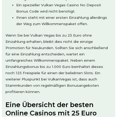
Ein spezieller Vulkan Vegas Casino No Deposit
Bonus Code wird nicht benötigt.
Ihnen steht mit einer ersten Einzahlung allerdings
der Weg zum Willkommenspaket offen.
Wenn Sie bei Vulkan Vegas bis zu 25 Euro ohne
Einzahlung erhalten, bleibt dies nicht die einzige
Promotion für Neukunden. Sollten Sie sich anschließend
für eine Einzahlung entscheiden, wartet ein
umfangreiches Willkommenspaket. Neben einem
Einzahlungsbonus bis zu 1.000 Euro beinhaltet dieses
noch 125 Freispiele für einen der beliebten Slots. Ein
weiterer Pluspunkt bei VulkanVegas ist, dass auch
Stammkunden von regelmäßigen Bonusangeboten
profitieren können.
Eine Übersicht der besten
Online Casinos mit 25 Euro