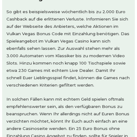
So gibt es beispielsweise wöchentlich bis zu 2.000 Euro
Cashback auf die erlittenen Verluste. Informieren Sie sich
auf der Webseite des Anbieters, welche Aktionen im
Vulkan Vegas Bonus Code mit Einzahlung benötigen. Das
Spieleangebot im Vulkan Vegas Casino kann sich
ebenfalls sehen lassen. Zur Auswahl stehen mehr als
3.000 Automaten vom Klassiker bis zu modernen Video
Slots. Hinzu kommen noch knapp 100 Tischspiele sowie
etwa 230 Games mit echtem Live Dealer. Damit Ihr
schnell Euer Lieblingsspiel findet, können die Games nach
verschiedenen Kriterien gefiltert werden.
In solchen Fällen kann mit echtem Geld spielen oftmals
empfehlenswerter sein, als den verfügbaren Bonus zu
beanspruchen. Wenn Ihr allerdings nicht auf Euren Bonus
verzichten möchtet, könnt Ihr Euch auch einfach an eine
andere Casinoseite wenden. Ein 25 Euro Bonus ohne
Einzahlung Casino Angebot zu finden, sollte für Spieler in