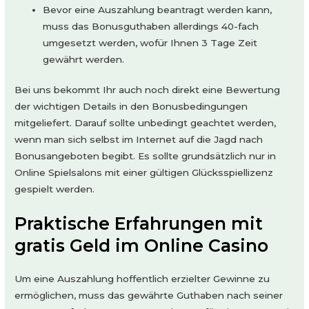
Bevor eine Auszahlung beantragt werden kann,
muss das Bonusguthaben allerdings 40-fach
umgesetzt werden, wofür Ihnen 3 Tage Zeit
gewährt werden.
Bei uns bekommt Ihr auch noch direkt eine Bewertung
der wichtigen Details in den Bonusbedingungen
mitgeliefert. Darauf sollte unbedingt geachtet werden,
wenn man sich selbst im Internet auf die Jagd nach
Bonusangeboten begibt. Es sollte grundsätzlich nur in
Online Spielsalons mit einer gültigen Glücksspiellizenz
gespielt werden.
Praktische Erfahrungen mit
gratis Geld im Online Casino
Um eine Auszahlung hoffentlich erzielter Gewinne zu
ermöglichen, muss das gewährte Guthaben nach seiner