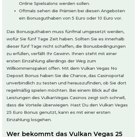
Online Spielsalons werden sollen.
Oftmals sehen die Prämien bei diesen Angeboten
ein Bonusguthaben von 5 Euro oder 10 Euro vor.
Das Bonusguthaben muss fünfmal umgesetzt werden,
wofür Sie fünf Tage Zeit haben. Sollten Sie es innerhalb
dieser fünf Tage nicht schaffen, die Bonusbedingungen
zu erfüllen, verfällt Ihr Gewinn. Ihnen steht mit einer
ersten Einzahlung allerdings der Weg zum
Willkommenspaket offen. Mit dem Vulkan Vegas No
Deposit Bonus haben Sie die Chance, das Casinoportal
unverbindlich zu testen und herauszufinden, ob Sie dort
regelmäßig spielen möchten. Bei einem Blick auf die
Leistungen des VulkanVegas Casinos zeigt sich schnell,
dass die Vorteile überwiegen. Hast Du den Vulkan Vegas
25 Euro Bonus genutzt, kann es mit einer ersten
Einzahlung losgehen.
Wer bekommt das Vulkan Vegas 25