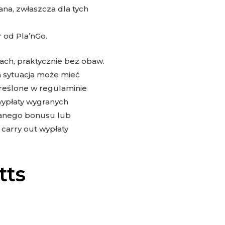
na, zwłaszcza dla tych
 od Pla’nGo.
ach, praktycznie bez obaw.
a sytuacja może mieć
kreślone w regulaminie
wypłaty wygranych
manego bonusu lub
 carry out wypłaty
tts