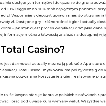
alnie dostępnych turniejów i dołączenie do grona odważ
 od 10% i sięga aż do 90% mhh najwyższym poziomie; pr
red zł. Wspomniany depozyt uprawnia nas do otrzymania 
kwoty zł. Dostępne gry – różnorodność gier i actually d
a konta – jak szybki jest proces weryfikacji oraz jakie dane
 informacje można z łatwością znaleźć na dostępnej w ję
 Total Casino?
sino jest darmowa i actually moż na ją pobrać z App-store 
 aplikacji Total Casino uż ytkownik ma peł ny dostę g do k
a kasyna pozwala na korzystanie z gier, realizowane pł atn
e to, że kasyno oferuje konto w polskich złotówkach. Spraw
ować i brać pod uwagę kurs wymiany walut. Wszystkie wa