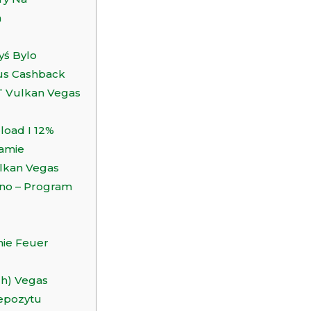
a
yś Bylo
us Cashback
T Vulkan Vegas
oad I 12%
amie
lkan Vegas
no – Program
nie Feuer
h) Vegas
Depozytu