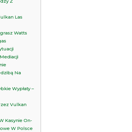
ędzy Z
ulkan Las
agrasz Watts
gas
tuacji
Mediacji
nie
edzibą Na
ybkie Wypłaty –
rzez Vulkan
W Kasynie On-
kowe W Polsce