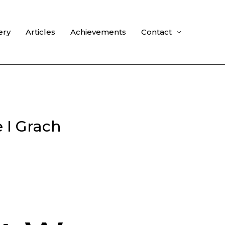
ery
Articles
Achievements
Contact
 I Grach