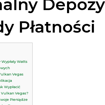
alny Depoz
y Płatności
 Wypłaty Watts
owych
Vulkan Vegas
likacja
Jak Wypłacić
a Vulkan Vegas?
Swoje Pieniądze