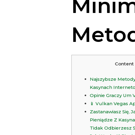
Minim
Metod
Content
Najszybsze Metody
Kasynach Internet
Opinie Graczy Um 
📱 Vulkan Vegas Ap
Zastanawiasz Się, 
Pieniądze Z Kasyn
Tidak Odbierzesz 