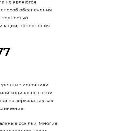
ла не являются
 способ обеспечения
а полностью
ризации, пополнения
77
оверенные источники
или социальные сети.
и на зеркала, так как
спечение.
уальные ссылки. Многие