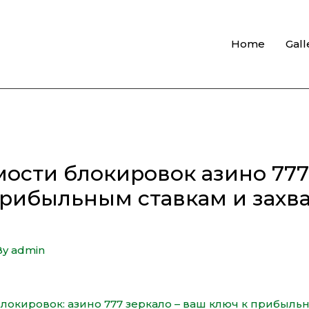
Home
Gall
ости блокировок азино 777
прибыльным ставкам и зах
By
admin
локировок: азино 777 зеркало – ваш ключ к прибыль