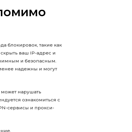
 помимо
да блокировок, такие как
скрыть ваш IP-адрес и
онимным и безопасным.
 менее надежны и могут
в может нарушать
ндуется ознакомиться с
PN-сервисы и прокси-
ние.