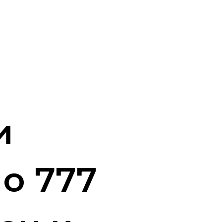
и
о 777