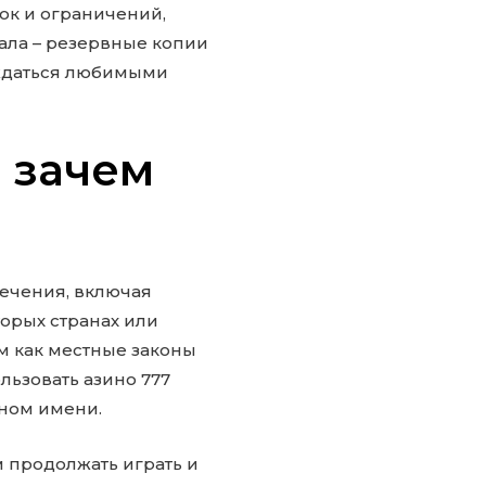
ок и ограничений,
кала – резервные копии
аждаться любимыми
и зачем
лечения, включая
торых странах или
м как местные законы
льзовать азино 777
ном имени.
 продолжать играть и