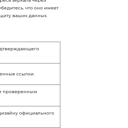
реса зеркала через
бедитесь, что оно имеет
щиту ваших данных.
подтверждающего
енные ссылки.
 и проверенным
 дизайну официального