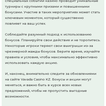
специальных событий казино проводит уникальные
турниры с крупными призами и повышенными
бонусами. Участие в таких мероприятиях может стать
ключевым моментом, который существенно
повлияет на ваш успех.
Соблюдайте разумный подход к использованию
бонусов. Планируйте свои действия и не торопитесь.
Некоторые игроки теряют свои выигрыши из-за
чрезмерной жажды бонусов. Берите время, изучайте
правила и условия, чтобы максимально эффективно
использовать каждую акцию.
И, наконец, внимательно следите за обновлениями
на сайте Vavada Casino KZ. Бонусы и акции могут
меняться, и важно быть в курсе всех новых
предложений, чтобы не пропустить выгодные
возможности.