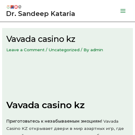
Skip
to
Dr. Sandeep Kataria
Mai
content
Men
Vavada casino kz
Leave a Comment
/
Uncategorized
/ By
admin
Vavada casino kz
Приготовьтесь к незабываемым эмоциям!
Vavada
Casino KZ открывает двери в мир азартных игр, где