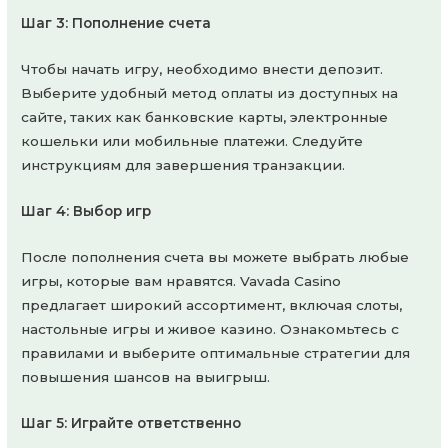
Шаг 3: Пополнение счета
Чтобы начать игру, необходимо внести депозит.
Выберите удобный метод оплаты из доступных на
сайте, таких как банковские карты, электронные
кошельки или мобильные платежи. Следуйте
инструкциям для завершения транзакции.
Шаг 4: Выбор игр
После пополнения счета вы можете выбрать любые
игры, которые вам нравятся. Vavada Casino
предлагает широкий ассортимент, включая слоты,
настольные игры и живое казино. Ознакомьтесь с
правилами и выберите оптимальные стратегии для
повышения шансов на выигрыш.
Шаг 5: Играйте ответственно