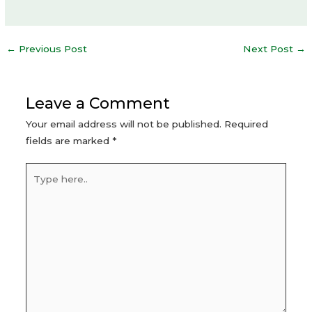
Post
←
Previous Post
Next Post
→
navigation
Leave a Comment
Your email address will not be published.
Required
fields are marked
*
Type
here..