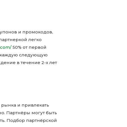
купонов и промокодов,
 партнеркой легко
.com/
50% от первой
за каждую следующую
ение в течение 2-х лет
 рынка и привлекать
но. Партнёры могут быть
ть. Подбор партнёрской