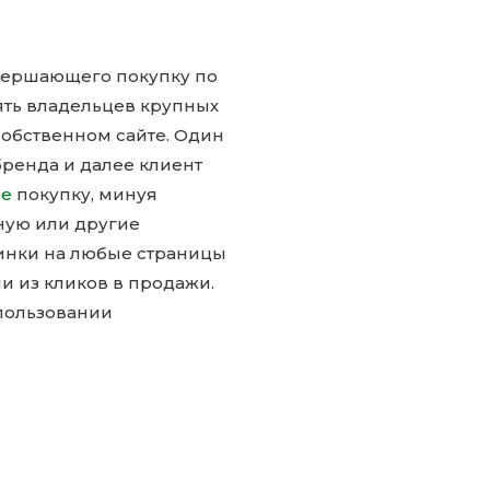
совершающего покупку по
рять владельцев крупных
собственном сайте. Один
бренда и далее клиент
ме
покупку, минуя
ную или другие
инки на любые страницы
и из кликов в продажи.
пользовании