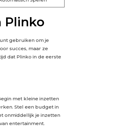
 Plinko
 kunt gebruiken om je
 voor succes, maar ze
d dat Plinko in de eerste
 Begin met kleine inzetten
erken. Stel een budget in
iet onmiddellijk je inzetten
 van entertainment.