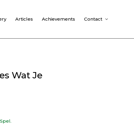
ery
Articles
Achievements
Contact
les Wat Je
Spel.