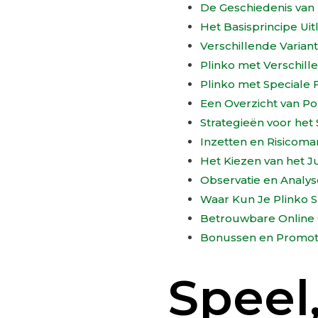
De Geschiedenis van 
Het Basisprincipe Ui
Verschillende Varian
Plinko met Verschill
Plinko met Speciale 
Een Overzicht van Po
Strategieën voor het
Inzetten en Risico
Het Kiezen van het Ju
Observatie en Analys
Waar Kun Je Plinko 
Betrouwbare Online 
Bonussen en Promoti
Speel