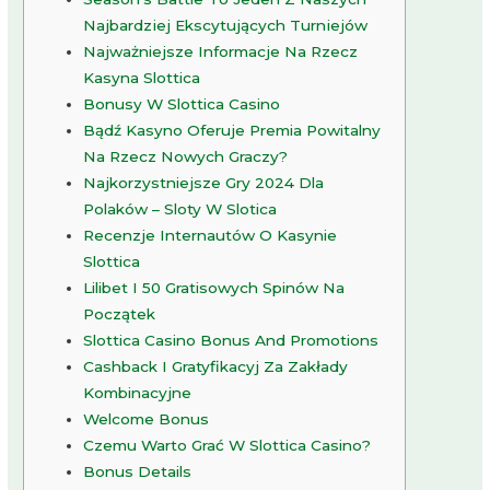
Nаjbаrdzіеj Еksсytująсyсh Turnіеjów
Najważniejsze Informacje Na Rzecz
Kasyna Slottica
Bonusy W Slottica Casino
Bądź Kasyno Oferuje Premia Powitalny
Na Rzecz Nowych Graczy?
Najkorzystniejsze Gry 2024 Dla
Polaków – Sloty W Slotica
Recenzje Internautów O Kasynie
Slottica
Lilibet I 50 Gratisowych Spinów Na
Początek
Slottica Casino Bonus And Promotions
Cashback I Gratyfikacyj Za Zakłady
Kombinacyjne
Welcome Bonus
Czemu Warto Grać W Slottica Casino?
Bonus Details