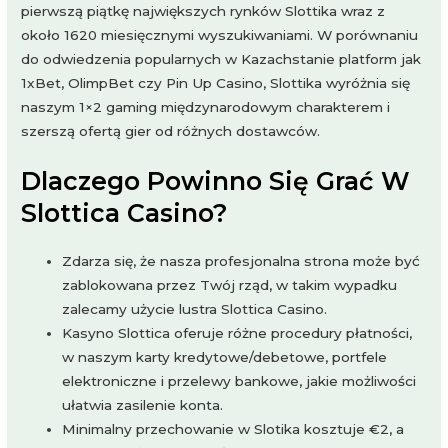
pierwszą piątkę największych rynków Slottika wraz z
około 1620 miesięcznymi wyszukiwaniami. W porównaniu
do odwiedzenia popularnych w Kazachstanie platform jak
1xBet, OlimpBet czy Pin Up Casino, Slottika wyróżnia się
naszym 1×2 gaming międzynarodowym charakterem i
szerszą ofertą gier od różnych dostawców.
Dlaczego Powinno Się Grać W
Slottica Casino?
Zdarza się, że nasza profesjonalna strona może być
zablokowana przez Twój rząd, w takim wypadku
zalecamy użycie lustra Slottica Casino.
Kasyno Slottica oferuje różne procedury płatności,
w naszym karty kredytowe/debetowe, portfele
elektroniczne i przelewy bankowe, jakie możliwości
ułatwia zasilenie konta.
Minimalny przechowanie w Slotika kosztuje €2, a