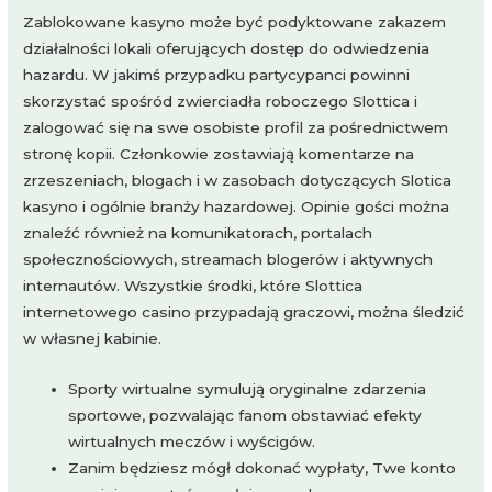
Zablokowane kasyno może być podyktowane zakazem
działalności lokali oferujących dostęp do odwiedzenia
hazardu. W jakimś przypadku partycypanci powinni
skorzystać spośród zwierciadła roboczego Slottica i
zalogować się na swe osobiste profil za pośrednictwem
stronę kopii. Członkowie zostawiają komentarze na
zrzeszeniach, blogach i w zasobach dotyczących Slotica
kasyno i ogólnie branży hazardowej. Opinie gości można
znaleźć również na komunikatorach, portalach
społecznościowych, streamach blogerów i aktywnych
internautów. Wszystkie środki, które Slottica
internetowego casino przypadają graczowi, można śledzić
w własnej kabinie.
Sporty wirtualne symulują oryginalne zdarzenia
sportowe, pozwalając fanom obstawiać efekty
wirtualnych meczów i wyścigów.
Zanim będziesz mógł dokonać wypłaty, Twe konto