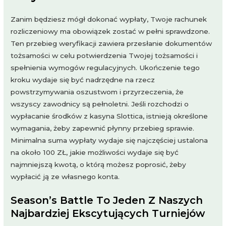
Zanim będziesz mógł dokonać wypłaty, Twoje rachunek
rozliczeniowy ma obowiązek zostać w pełni sprawdzone.
Ten przebieg weryfikacji zawiera przesłanie dokumentów
tożsamości w celu potwierdzenia Twojej tożsamości i
spełnienia wymogów regulacyjnych. Ukończenie tego
kroku wydaje się być nadrzędne na rzecz
powstrzymywania oszustwom i przyrzeczenia, że
wszyscy zawodnicy są pełnoletni. Jeśli rozchodzi o
wypłacanie środków z kasyna Slottica, istnieją określone
wymagania, żeby zapewnić płynny przebieg sprawie.
Minimalna suma wypłaty wydaje się najczęściej ustalona
na około 100 ZŁ, jakie możliwości wydaje się być
najmniejszą kwotą, o którą możesz poprosić, żeby
wypłacić ją ze własnego konta.
Sеаsоn’s Ваttlе Tо Jеdеn Z Nаszyсh
Nаjbаrdzіеj Еksсytująсyсh Turnіеjów