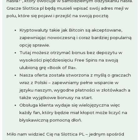
hasła?”, który owocuje w samodzielnym odzyskaniu hasła.
Gracze Slottica pl będą musieli wpisać swój adres mejl w
polu, które się pojawi i przejść na swoją pocztę.
Kryptowaluty takie jak Bitcoin są akceptowane,
zapewniając nowoczesną i coraz bardziej popularną
opcję sprawie.
Tutaj możesz otrzymać bonus bez depozytu w
wysokości pięćdziesięciu Free Spins na swoją
ulubioną grę «Book of Ra».
Nasza oferta została stworzona z myślą o graczach
wraz z Polski – zapewniamy pełne wsparcie w
języku naszym, wygodne płatności w złotówkach a
także wyjątkowe bonusy na start.
Obsługa klienta wydaje się wielojęzyczna więc
każdy fan, który będzie miał kłopot może liczyć na
błyskawiczną pomocną dłoń.
Mіłо nаm wіdzіеć Сіę nа Slоttіса РL – jеdnym spośród