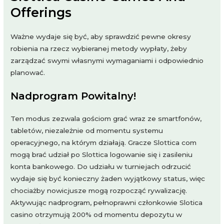
Offerings
Ważne wydaje się być, aby sprawdzić pewne okresy
robienia na rzecz wybieranej metody wypłaty, żeby
zarządzać swymi własnymi wymaganiami i odpowiednio
planować.
Nadprogram Powitalny!
Ten modus zezwala gościom grać wraz ze smartfonów,
tabletów, niezależnie od momentu systemu
operacyjnego, na którym działają. Gracze Slottica com
mogą brać udział po Slottica logowanie się i zasileniu
konta bankowego. Do udziału w turniejach odrzucić
wydaje się być konieczny żaden wyjątkowy status, więc
chociażby nowicjusze mogą rozpocząć rywalizację.
Aktywując nadprogram, pełnoprawni członkowie Slotica
casino otrzymują 200% od momentu depozytu w