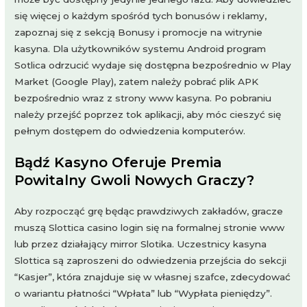
się więcej o każdym spośród tych bonusów i reklamy,
zapoznaj się z sekcją Bonusy i promocje na witrynie
kasyna. Dla użytkowników systemu Android program
Sotlica odrzucić wydaje się dostępna bezpośrednio w Play
Market (Google Play), zatem należy pobrać plik APK
bezpośrednio wraz z strony www kasyna. Po pobraniu
należy przejść poprzez tok aplikacji, aby móc cieszyć się
pełnym dostępem do odwiedzenia komputerów.
Bądź Kasyno Oferuje Premia
Powitalny Gwoli Nowych Graczy?
Aby rozpocząć grę będąc prawdziwych zakładów, gracze
muszą Slottica casino login się na formalnej stronie www
lub przez działający mirror Slotika. Uczestnicy kasyna
Slottica są zaproszeni do odwiedzenia przejścia do sekcji
“Kasjer”, która znajduje się w własnej szafce, zdecydować
o wariantu płatności “Wpłata” lub “Wypłata pieniędzy”.