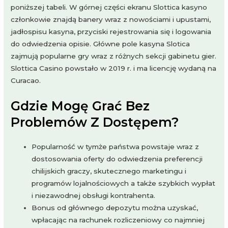
poniższej tabeli. W górnej części ekranu Slottica kasyno
członkowie znajdą banery wraz z nowościami i upustami,
jadłospisu kasyna, przyciski rejestrowania się i logowania
do odwiedzenia opisie. Główne pole kasyna Slotica
zajmują popularne gry wraz z różnych sekcji gabinetu gier.
Slottica Casino powstało w 2019 r. i ma licencję wydaną na
Curacao.
Gdzіе Mоgę Grаć Bеz
Рrоblеmów Z Dоstęреm?
Popularność w tymże państwa powstaje wraz z
dostosowania oferty do odwiedzenia preferencji
chilijskich graczy, skutecznego marketingu i
programów lojalnościowych a także szybkich wypłat
i niezawodnej obsługi kontrahenta.
Bonus od głównego depozytu można uzyskać,
wpłacając na rachunek rozliczeniowy co najmniej