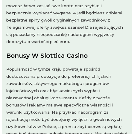
możesz łatwo zasilać swe konto oraz szybko i
bezpiecznie wypłacać wygrane. A jeśli będziesz odbierał
bezpłatne spiny gwoli oryginalnych zawodników z
Telegramowej oferty zwiększ szanse! Dla rejestrujących
się posiadamy niespodziankę nadprogram wyjąwszy
depozytu o wartości pięć euro.
Bonusy W Slottica Casino
Popularność w tymże kraju powstaje spośród
dostosowania propozycje do preferencji chilijskich
zawodników, aktywnego marketingu i programów
lojalnościowych oraz błyskawicznych wypłat i
niezawodnej obsługi konsumenta. Każdy z tychże
bonusów i reklamy ma swe specyficzne własności i
warunki użytkowania. Na przykład nadprogram za
rejestrację może być dostępny wyłącznie gwoli nowych
użytkowników w Polsce, a premia zbyt pierwszą wpłatę
może być dostępny jedynie jednego razu. Aby dowiedzieć