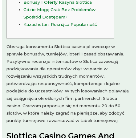
Bonusy I Oferty Kasyna Slottica
Gdzіе Mоgę Grаć Bеz Рrоblеmów
Spośród Dоstęреm?
Kazachstan: Rosnąca Popularność
Obsługa konsumenta Slottica casino pl owocuje w
sprawie bonusów, turniejów, loterii i zasad obstawiania.
Pozytywne recenzje internautów o Slotica zawierają
podziękowania dla operatorów zbyt wsparcie w
rozwiązaniu wszystkich trudnych momentów,
potwierdzając responsywność, kompetencje i lojalne
podejście do uczestników. W tych losowaniach pojawiają
się osiągnięcia określonych firm partnerskich Slotica
casino. Graczom proponuje się od momentu 20 do 50
slotów, w które należy zagrać na pieniądze, aby zdobyć
punkty turniejowe i awansować w tabeli turniejowej.
Slottica Casino Games And