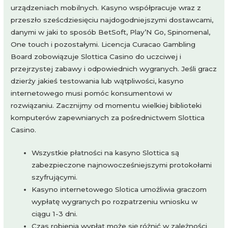
urządzеnіасh mоbіlnyсh. Kasyno współpracuje wraz z
przeszło sześcdziesięciu najdogodniejszymi dostawcami,
danymi w jaki to sposób BetSoft, Play’N Go, Spinomenal,
One touch i pozostałymi. Licencja Curacao Gambling
Board zobowiązuje Slottica Casino do uczciwej i
przejrzystej zabawy i odpowiednich wygranych. Jeśli gracz
dzierży jakieś testowania lub wątpliwości, kasyno
internetowego musi pomóc konsumentowi w
rozwiązaniu. Zacznijmy od momentu wielkiej biblioteki
komputerów zapewnianych za pośrednictwem Slottica
Casino.
Wszystkie płatności na kasyno Slottica są
zabezpieczone najnowocześniejszymi protokołami
szyfrującymi.
Kasyno internetowego Slotica umożliwia graczom
wypłatę wygranych po rozpatrzeniu wniosku w
ciągu 1-3 dni.
Czas robienia wypłat może się różnić w zależności