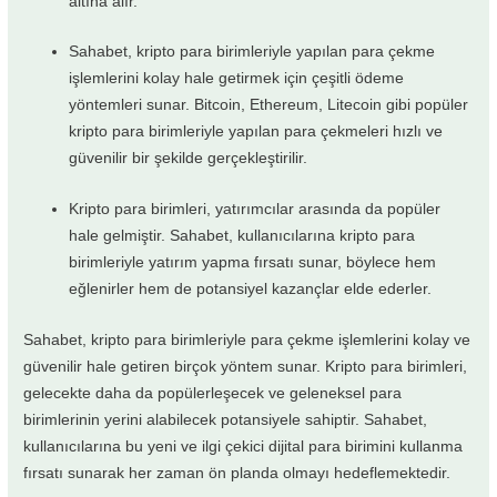
altına alır.
Sahabet, kripto para birimleriyle yapılan para çekme
işlemlerini kolay hale getirmek için çeşitli ödeme
yöntemleri sunar. Bitcoin, Ethereum, Litecoin gibi popüler
kripto para birimleriyle yapılan para çekmeleri hızlı ve
güvenilir bir şekilde gerçekleştirilir.
Kripto para birimleri, yatırımcılar arasında da popüler
hale gelmiştir. Sahabet, kullanıcılarına kripto para
birimleriyle yatırım yapma fırsatı sunar, böylece hem
eğlenirler hem de potansiyel kazançlar elde ederler.
Sahabet, kripto para birimleriyle para çekme işlemlerini kolay ve
güvenilir hale getiren birçok yöntem sunar. Kripto para birimleri,
gelecekte daha da popülerleşecek ve geleneksel para
birimlerinin yerini alabilecek potansiyele sahiptir. Sahabet,
kullanıcılarına bu yeni ve ilgi çekici dijital para birimini kullanma
fırsatı sunarak her zaman ön planda olmayı hedeflemektedir.