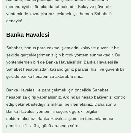
memnuniyetini ön planda tutmaktadır. Kolay ve güvenilir
yöntemlerle kazançlarınızı çekmek için hemen Sahabet’i
deneyin!
Banka Havalesi
Sahabet, bonus para çekme işlemlerini kolay ve güvenilir bir
şekilde gerçekleştirmeniz için birçok yöntem sunmaktadır. Bu
yöntemlerden biri de Banka Havalesi’ dir. Banka Havalesi ile
Sahabet hesabınızdan kazandığınız paraları hızlı ve güvenli bir
şekilde banka hesabınıza aktarabilirsiniz.
Banka Havalesi ile para çekmek için öncelikle Sahabet
hesabınıza giriş yapmalısınız. Ardından hesap bakiyenizi kontrol
edip çekmek istediğiniz miktarı belirlemelisiniz. Daha sonra
Banka Havalesi yöntemini seçerek gerekli bilgileri
doldurmalısınız. Banka Havalesi işleminin tamamlanması
genellikle 1 ila 3 iş günü arasında sürer.