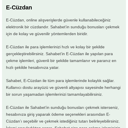
E-Cüzdan
E-Cüzdan, online alışverişlerde güvenle kullanabileceğiniz
elektronik bir cüzdandır. Sahabet’in sunduğu bonusları çekmek
için de kolay ve güvenilir yöntemlerden biridir.
E-Cüzdan ile para işlemlerinizi hızlı ve kolay bir şekilde
gerçekleştirebilirsiniz. Sahabet’in E-Cüzdan ile yapılan para
çekme işlemleri, güvenli bir şekilde tamamlanır ve paranız en
hızlı şekilde hesabınıza yatar.
Sahabet, E-Cüzdan ile tüm para işlemlerinde kolaylık sağlar.
Kullanıcı dostu arayüzü ve güvenli altyapısı sayesinde herhangi
bir sorun yaşamadan işlemlerinizi tamamlayabilirsiniz.
E-Cüzdan ile Sahabet’in sunduğu bonusları çekmek isterseniz,
hesabınıza giriş yaparak ödeme seçenekleri arasından E-
Cüzdan’ı seçebilir ve çekmek istediğiniz tutarı belirleyebilirsiniz.