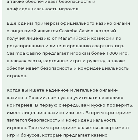
а также обеспечивает безопасность и
конфиденциальность игроков.
Еще одним примером официального казино онлайн
с лицензией является Casimba Casino, который
получил лицензию от Мальтийской комиссии по
регулированию и лицензированию азартных игр.
Casimba Casino предлагает игрокам более 1 000 игр,
включая слоты, карточные игры и рулетку, а также
обеспечивает безопасность и конфиденциальность
игроков.
Когда вы ищете надежное и легальное онлайн-
казино в России, вам нужно учитывать несколько
критериев. В первую очередь, вам нужно проверить,
имеет лицензию казино или нет. Вторым критерием
является безопасность и конфиденциальность
игроков. Третьим критерием является ассортимент
игр и бонусов, которые предлагает казино.