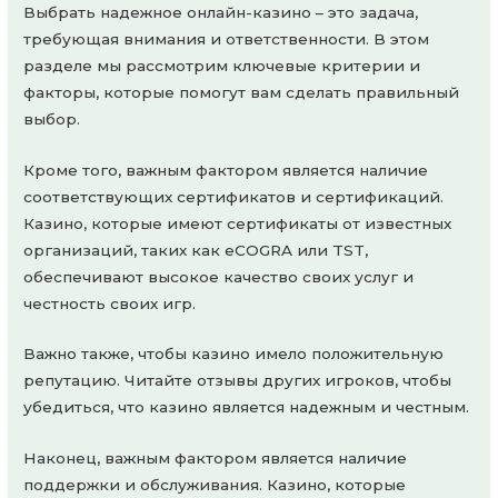
Выбрать надежное онлайн-казино – это задача,
требующая внимания и ответственности. В этом
разделе мы рассмотрим ключевые критерии и
факторы, которые помогут вам сделать правильный
выбор.
Кроме того, важным фактором является наличие
соответствующих сертификатов и сертификаций.
Казино, которые имеют сертификаты от известных
организаций, таких как eCOGRA или TST,
обеспечивают высокое качество своих услуг и
честность своих игр.
Важно также, чтобы казино имело положительную
репутацию. Читайте отзывы других игроков, чтобы
убедиться, что казино является надежным и честным.
Наконец, важным фактором является наличие
поддержки и обслуживания. Казино, которые