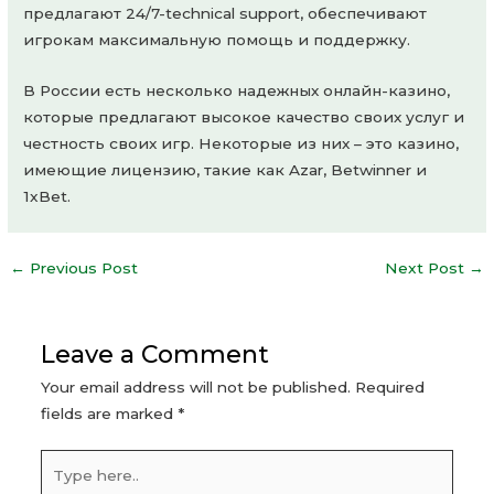
предлагают 24/7-technical support, обеспечивают
игрокам максимальную помощь и поддержку.
В России есть несколько надежных онлайн-казино,
которые предлагают высокое качество своих услуг и
честность своих игр. Некоторые из них – это казино,
имеющие лицензию, такие как Azar, Betwinner и
1xBet.
Post
←
Previous Post
Next Post
→
navigation
Leave a Comment
Your email address will not be published.
Required
fields are marked
*
Type
here..