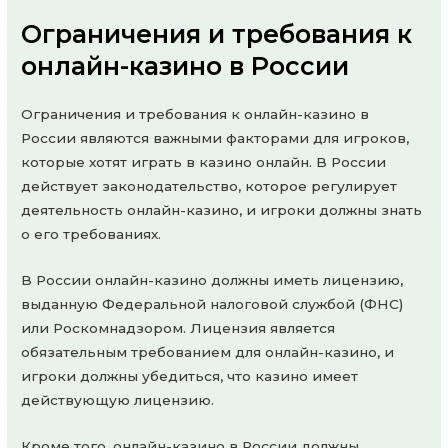
Ограничения и требования к
онлайн-казино в России
Ограничения и требования к онлайн-казино в
России являются важными факторами для игроков,
которые хотят играть в казино онлайн. В России
действует законодательство, которое регулирует
деятельность онлайн-казино, и игроки должны знать
о его требованиях.
В России онлайн-казино должны иметь лицензию,
выданную Федеральной налоговой службой (ФНС)
или Роскомнадзором. Лицензия является
обязательным требованием для онлайн-казино, и
игроки должны убедиться, что казино имеет
действующую лицензию.
Кроме того, онлайн-казино в России должны