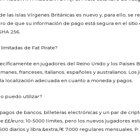
 de las Islas Vírgenes Británicas es nuevo y, para ello, s
o de que su información de pago está segura en el sitio 
 SHA 256.
 limitadas de Fat Pirate?
cíficamente en jugadores del Reino Unido y los Países B
anes, franceses, italianos, españoles y australianos. Los
a localización adecuada en cuanto a moneda y pagos.
go puedo utilizar?
e pagos de bancos, billeteras electrónicas y un par de cr
de ££/euro; 10-5000 límites, pero los nuevos jugadores está
00 diarios y libra &extra;/€ 7.000 regulares mensuales. P: 