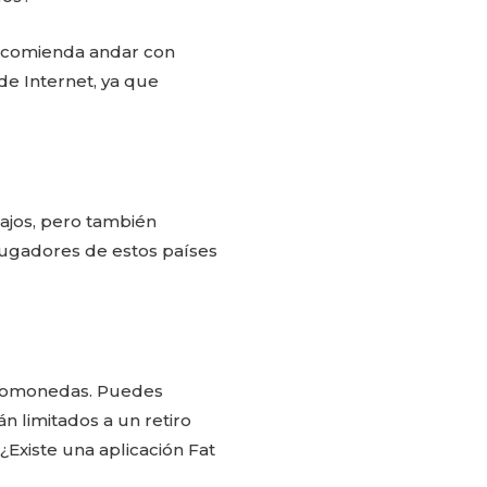
e recomienda andar con
de Internet, ya que
ajos, pero también
 jugadores de estos países
iptomonedas. Puedes
n limitados a un retiro
¿Existe una aplicación Fat