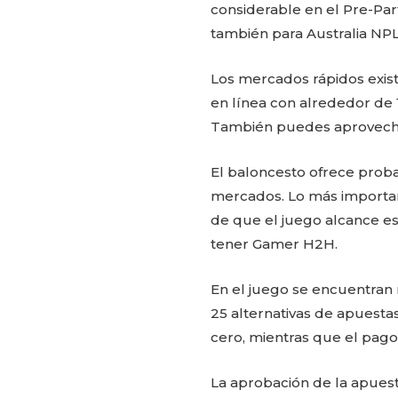
considerable en el Pre-Par
también para Australia NPL
Los mercados rápidos existe
en línea con alrededor de 
También puedes aprovechar
El baloncesto ofrece proba
mercados. Lo más importan
de que el juego alcance e
tener Gamer H2H.
En el juego se encuentran
25 alternativas de apuesta
cero, mientras que el pago
La aprobación de la apues