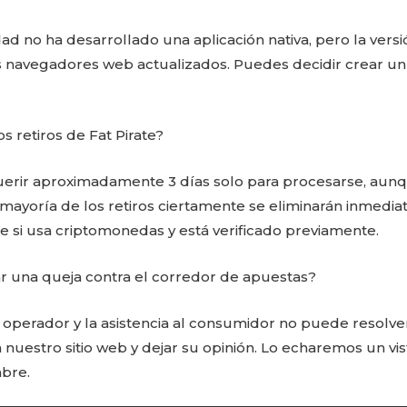
dad no ha desarrollado una aplicación nativa, pero la vers
navegadores web actualizados. Puedes decidir crear un 
s retiros de Fat Pirate?
erir aproximadamente 3 días solo para procesarse, aun
 mayoría de los retiros ciertamente se eliminarán inmedi
te si usa criptomonedas y está verificado previamente.
 una queja contra el corredor de apuestas?
el operador y la asistencia al consumidor no puede resol
nuestro sitio web y dejar su opinión. Lo echaremos un vista
bre.