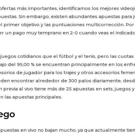
 ofertas más importantes, identificamos los mejores video
 apuestas. Sin embargo, existen abundantes apuestas para
 primer objetivo y las puntuaciones multicorrección. Po
r un pago muy temprano en 2-0 cuando veas el indicador
uegos cotidianos que el fútbol y el tenis, pero las cuota
jo del 95,00 % se encuentran principalmente en los enfr
sorios de jugador para los trajes y otros accesorios feme
eden encontrar alrededor de 300 palos diariamente, desd
n previa al vivo tiene más de 25 apuestas en sets, juegos 
n las apuestas principales.
uego
 apuestas en vivo no bajan mucho, ya que actualmente ti