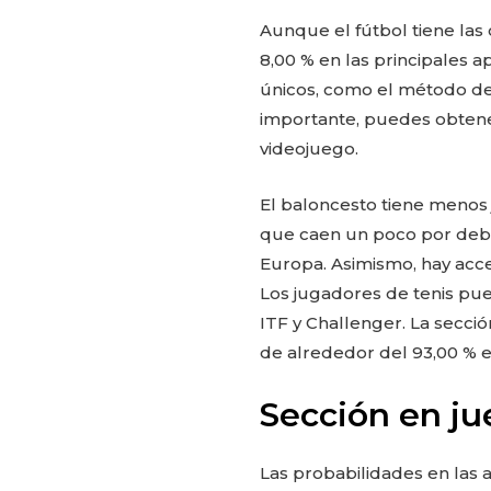
Aunque el fútbol tiene las
8,00 % en las principales
únicos, como el método del
importante, puedes obtene
videojuego.
El baloncesto tiene menos j
que caen un poco por deba
Europa. Asimismo, hay acce
Los jugadores de tenis pu
ITF y Challenger. La secció
de alrededor del 93,00 % e
Sección en j
Las probabilidades en las