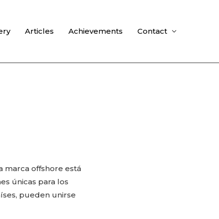
ery
Articles
Achievements
Contact
La marca offshore está
nes únicas para los
aíses, pueden unirse