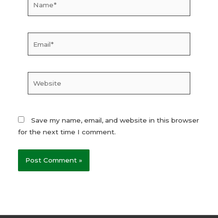
Email*
Website
Save my name, email, and website in this browser
for the next time I comment.