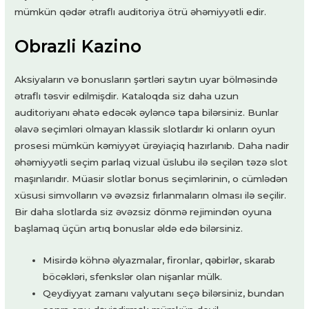
mümkün qədər ətraflı auditoriya ötrü əhəmiyyətli edir.
Obrazli Kazino
Aksiyaların və bonusların şərtləri saytın uyar bölməsində
ətraflı təsvir edilmişdir. Kataloqda siz daha uzun
auditoriyanı əhatə edəcək əyləncə tapa bilərsiniz. Bunlar
əlavə seçimləri olmayan klassik slotlardır ki onların oyun
prosesi mümkün kəmiyyət ürəyiaçiq hazırlanıb. Daha nadir
əhəmiyyətli seçim parlaq vizual üslubu ilə seçilən təzə slot
maşınlarıdır. Müasir slotlar bonus seçimlərinin, o cümlədən
xüsusi simvolların və əvəzsiz fırlanmaların olması ilə seçilir.
Bir daha slotlarda siz əvəzsiz dönmə rejimindən oyuna
başlamaq üçün artıq bonuslar əldə edə bilərsiniz.
Misirdə köhnə əlyazmalar, fironlar, qəbirlər, skarab
böcəkləri, sfenkslər olan nişanlar mülk.
Qeydiyyat zamanı valyutanı seçə bilərsiniz, bundan