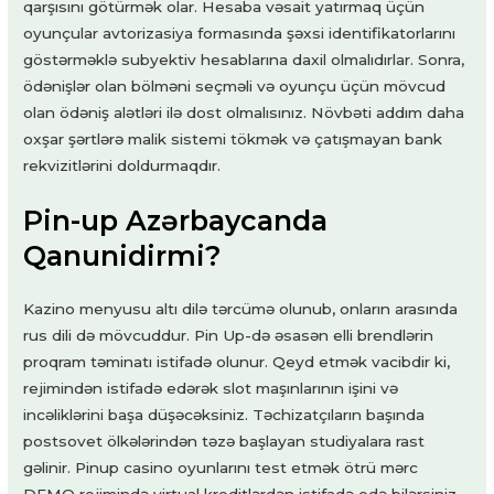
qarşısını götürmək olar. Hesaba vəsait yatırmaq üçün
oyunçular avtorizasiya formasında şəxsi identifikatorlarını
göstərməklə subyektiv hesablarına daxil olmalıdırlar. Sonra,
ödənişlər olan bölməni seçməli və oyunçu üçün mövcud
olan ödəniş alətləri ilə dost olmalısınız. Növbəti addım daha
oxşar şərtlərə malik sistemi tökmək və çatışmayan bank
rekvizitlərini doldurmaqdır.
Pin-up Azərbaycanda
Qanunidirmi?
Kazino menyusu altı dilə tərcümə olunub, onların arasında
rus dili də mövcuddur. Pin Up-də əsasən elli brendlərin
proqram təminatı istifadə olunur. Qeyd etmək vacibdir ki,
rejimindən istifadə edərək slot maşınlarının işini və
incəliklərini başa düşəcəksiniz. Təchizatçıların başında
postsovet ölkələrindən təzə başlayan studiyalara rast
gəlinir. Pinup casino oyunlarını test etmək ötrü mərc
DEMO rejimində virtual kreditlərdən istifadə edə bilərsiniz.