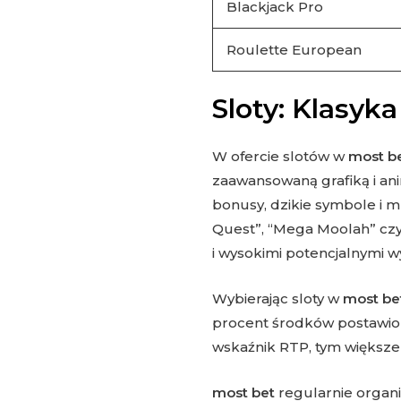
Blackjack Pro
Roulette European
Sloty: Klasyk
W ofercie slotów w
most b
zaawansowaną grafiką i ani
bonusy, dzikie symbole i mn
Quest”, “Mega Moolah” czy 
i wysokimi potencjalnymi w
Wybierając sloty w
most be
procent środków postawion
wskaźnik RTP, tym większe
most bet
regularnie organi