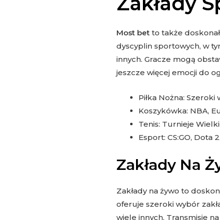
Zakłady S
Most bet
to także doskonał
dyscyplin sportowych, w tym
innych. Gracze mogą obstaw
jeszcze więcej emocji do 
Piłka Nożna: Szeroki 
Koszykówka: NBA, Eur
Tenis: Turnieje Wiel
Esport: CS:GO, Dota 
Zakłady Na Ż
Zakłady na żywo to doskon
oferuje szeroki wybór zakł
wiele innych. Transmisje n