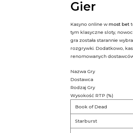
Gier
Kasyno online w
most bet
t
tym klasyczne sloty, nowocz
gra została starannie wybr
rozgrywki. Dodatkowo, kasy
renomowanych dostawców
Nazwa Gry
Dostawca
Rodzaj Gry
Wysokość RTP (%)
Book of Dead
Starburst