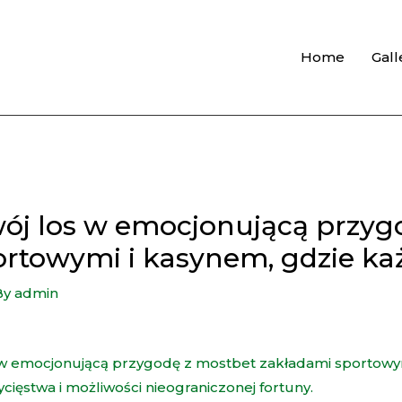
Home
Gall
wój los w emocjonującą przyg
rtowymi i kasynem, gdzie ka
By
admin
s w emocjonującą przygodę z mostbet zakładami sportowy
cięstwa i możliwości nieograniczonej fortuny.