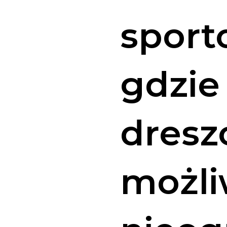
sport
gdzie
dresz
możli