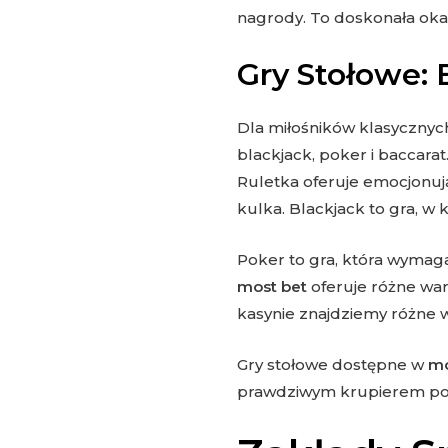
nagrody. To doskonała okaz
Gry Stołowe: E
Dla miłośników klasycznyc
blackjack, poker i baccarat
Ruletka oferuje emocjonują
kulka. Blackjack to gra, w 
Poker to gra, która wymaga
most bet
oferuje różne war
kasynie znajdziemy różne wa
Gry stołowe dostępne w
mo
prawdziwym krupierem popr