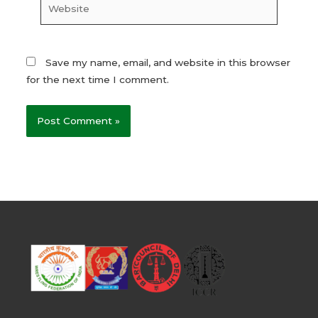
Save my name, email, and website in this browser
for the next time I comment.