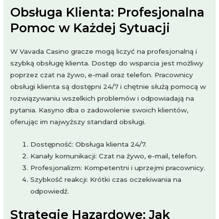
Obsługa Klienta: Profesjonalna
Pomoc w Każdej Sytuacji
W Vavada Casino gracze mogą liczyć na profesjonalną i
szybką obsługę klienta. Dostęp do wsparcia jest możliwy
poprzez czat na żywo, e-mail oraz telefon. Pracownicy
obsługi klienta są dostępni 24/7 i chętnie służą pomocą w
rozwiązywaniu wszelkich problemów i odpowiadają na
pytania. Kasyno dba o zadowolenie swoich klientów,
oferując im najwyższy standard obsługi.
Dostępność: Obsługa klienta 24/7.
Kanały komunikacji: Czat na żywo, e-mail, telefon.
Profesjonalizm: Kompetentni i uprzejmi pracownicy.
Szybkość reakcji: Krótki czas oczekiwania na
odpowiedź.
Strategie Hazardowe: Jak