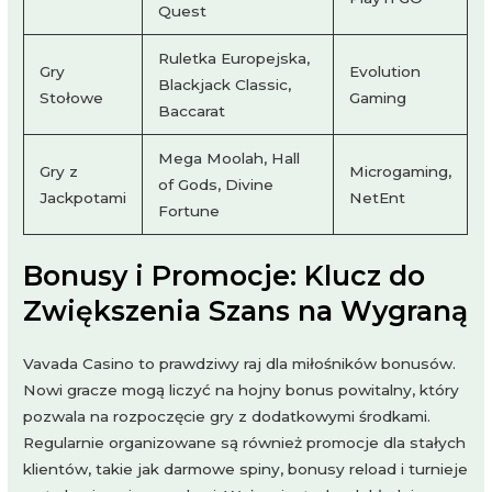
Quest
Ruletka Europejska,
Gry
Evolution
Blackjack Classic,
Stołowe
Gaming
Baccarat
Mega Moolah, Hall
Gry z
Microgaming,
of Gods, Divine
Jackpotami
NetEnt
Fortune
Bonusy i Promocje: Klucz do
Zwiększenia Szans na Wygraną
Vavada Casino to prawdziwy raj dla miłośników bonusów.
Nowi gracze mogą liczyć na hojny bonus powitalny, który
pozwala na rozpoczęcie gry z dodatkowymi środkami.
Regularnie organizowane są również promocje dla stałych
klientów, takie jak darmowe spiny, bonusy reload i turnieje