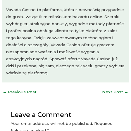
Vavada Casino to platforma, która z pewnością przypadnie
do gustu wszystkim miłośnikom hazardu online. Szeroki
wybór gier, atrakcyjne bonusy, wygodne metody płatności
i profesjonalna obsługa klienta to tylko niektóre z zalet
tego kasyna. Dzięki zaawansowanym technologiom i
dbałości o szczegóły, Vavada Casino oferuje graczom
niezapomniane wrażenia i możliwość wygrania
atrakcyjnych nagród. Sprawdź ofertę Vavada Casino już
dziś i przekonaj się sam, dlaczego tak wielu graczy wybiera
właśnie tę platformę.
Post
←
Previous Post
Next Post
→
navigation
Leave a Comment
Your email address will not be published.
Required
fields are marked
*