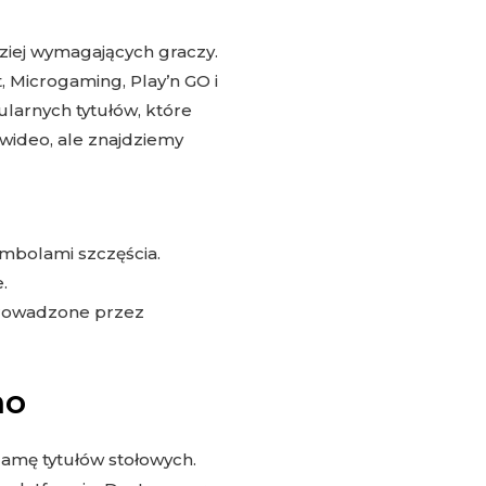
dziej wymagających graczy.
 Microgaming, Play’n GO i
ularnych tytułów, które
 wideo, ale znajdziemy
ymbolami szczęścia.
.
 prowadzone przez
no
amę tytułów stołowych.