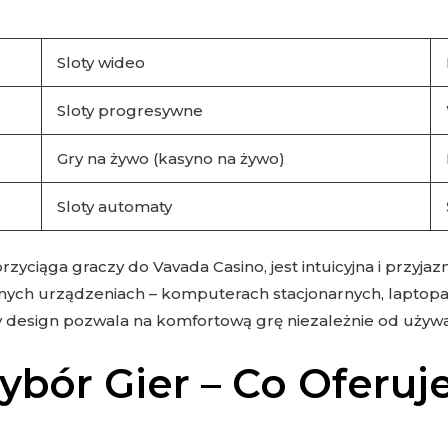
Sloty wideo
Sloty progresywne
Gry na żywo (kasyno na żywo)
Sloty automaty
yciąga graczy do Vavada Casino, jest intuicyjna i przyja
nych urządzeniach – komputerach stacjonarnych, laptopac
 design pozwala na komfortową grę niezależnie od używ
ybór Gier – Co Oferuj