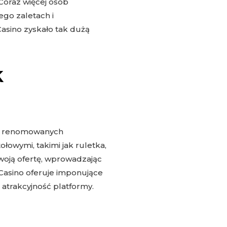
Coraz więcej osób
ego zaletach i
asino zyskało tak dużą
k
od renomowanych
owymi, takimi jak ruletka,
swoją ofertę, wprowadzając
Casino oferuje imponujące
 atrakcyjność platformy.