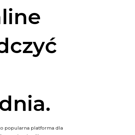
line
dczyć
dnia.
o popularna platforma dla