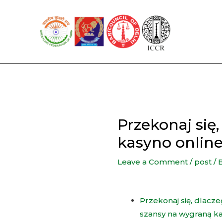
Skip
to
content
Przekonaj się
kasyno online
Leave a Comment
/
post
/ 
Przekonaj się, dlacz
szansy na wygraną k