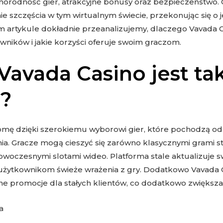
norodność gier, atrakcyjne bonusy oraz bezpieczeństwo. 
e szczęścia w tym wirtualnym świecie, przekonując się o j
ym artykule dokładnie przeanalizujemy, dlaczego Vavada C
ników i jakie korzyści oferuje swoim graczom.
Vavada Casino jest ta
?
nomę dzięki szerokiemu wyborowi gier, które pochodzą 
 Gracze mogą cieszyć się zarówno klasycznymi grami stoł
 nowoczesnymi slotami wideo. Platforma stale aktualizuje 
 użytkownikom świeże wrażenia z gry. Dodatkowo Vavada 
ne promocje dla stałych klientów, co dodatkowo zwiększa
a