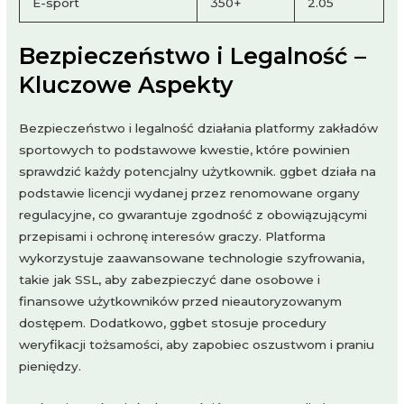
E-sport
350+
2.05
Bezpieczeństwo i Legalność –
Kluczowe Aspekty
Bezpieczeństwo i legalność działania platformy zakładów
sportowych to podstawowe kwestie, które powinien
sprawdzić każdy potencjalny użytkownik. ggbet działa na
podstawie licencji wydanej przez renomowane organy
regulacyjne, co gwarantuje zgodność z obowiązującymi
przepisami i ochronę interesów graczy. Platforma
wykorzystuje zaawansowane technologie szyfrowania,
takie jak SSL, aby zabezpieczyć dane osobowe i
finansowe użytkowników przed nieautoryzowanym
dostępem. Dodatkowo, ggbet stosuje procedury
weryfikacji tożsamości, aby zapobiec oszustwom i praniu
pieniędzy.