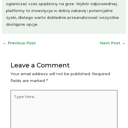
ograniczać czas spędzony na grze. Wybór odpowiedniej
platformy to inwestycja w dobrą zabawę i potencjalne
zyski, dlatego warto dokładnie przeanalizować wszystkie
dostępne opcje.
Post
←
Previous Post
Next Post
→
navigation
Leave a Comment
Your email address will not be published.
Required
fields are marked
*
Type
here..