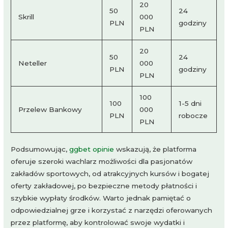
20
50
24
Skrill
000
PLN
godziny
PLN
20
50
24
Neteller
000
PLN
godziny
PLN
100
100
1-5 dni
Przelew Bankowy
000
PLN
robocze
PLN
Podsumowując,
ggbet opinie
wskazują, że platforma
oferuje szeroki wachlarz możliwości dla pasjonatów
zakładów sportowych, od atrakcyjnych kursów i bogatej
oferty zakładowej, po bezpieczne metody płatności i
szybkie wypłaty środków. Warto jednak pamiętać o
odpowiedzialnej grze i korzystać z narzędzi oferowanych
przez platformę, aby kontrolować swoje wydatki i