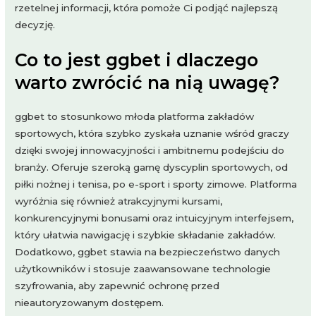
rzetelnej informacji, która pomoże Ci podjąć najlepszą
decyzję.
Co to jest ggbet i dlaczego
warto zwrócić na nią uwagę?
ggbet to stosunkowo młoda platforma zakładów
sportowych, która szybko zyskała uznanie wśród graczy
dzięki swojej innowacyjności i ambitnemu podejściu do
branży. Oferuje szeroką gamę dyscyplin sportowych, od
piłki nożnej i tenisa, po e-sport i sporty zimowe. Platforma
wyróżnia się również atrakcyjnymi kursami,
konkurencyjnymi bonusami oraz intuicyjnym interfejsem,
który ułatwia nawigację i szybkie składanie zakładów.
Dodatkowo, ggbet stawia na bezpieczeństwo danych
użytkowników i stosuje zaawansowane technologie
szyfrowania, aby zapewnić ochronę przed
nieautoryzowanym dostępem.