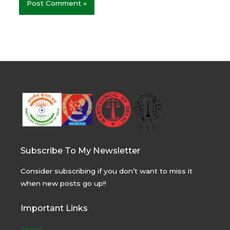
Subscribe To My Newsletter
Consider subscribing if you don’t want to miss it
when new posts go up!!
Important Links
About