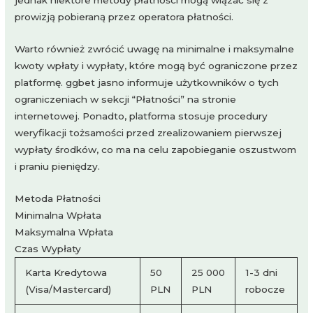
jednak niektóre metody płatności mogą wiązać się z
prowizją pobieraną przez operatora płatności.
Warto również zwrócić uwagę na minimalne i maksymalne
kwoty wpłaty i wypłaty, które mogą być ograniczone przez
platformę. ggbet jasno informuje użytkowników o tych
ograniczeniach w sekcji “Płatności” na stronie
internetowej. Ponadto, platforma stosuje procedury
weryfikacji tożsamości przed zrealizowaniem pierwszej
wypłaty środków, co ma na celu zapobieganie oszustwom
i praniu pieniędzy.
Metoda Płatności
Minimalna Wpłata
Maksymalna Wpłata
Czas Wypłaty
Karta Kredytowa
50
25 000
1-3 dni
(Visa/Mastercard)
PLN
PLN
robocze