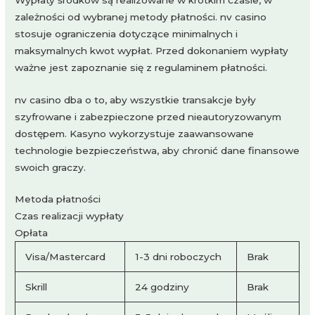
zależności od wybranej metody płatności. nv casino
stosuje ograniczenia dotyczące minimalnych i
maksymalnych kwot wypłat. Przed dokonaniem wypłaty
ważne jest zapoznanie się z regulaminem płatności.
nv casino dba o to, aby wszystkie transakcje były
szyfrowane i zabezpieczone przed nieautoryzowanym
dostępem. Kasyno wykorzystuje zaawansowane
technologie bezpieczeństwa, aby chronić dane finansowe
swoich graczy.
Metoda płatności
Czas realizacji wypłaty
Opłata
Visa/Mastercard
1-3 dni roboczych
Brak
Skrill
24 godziny
Brak