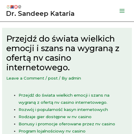
Skip
to
Dr. Sandeep Kataria
Mai
content
Men
Przejdź do świata wielkich
emocji i szans na wygraną z
ofertą nv casino
internetowego.
Leave a Comment
/
post
/ By
admin
Przejdź do świata wielkich emocji i szans na
wygraną z ofertą nv casino internetowego.
Rozwój i popularność kasyn internetowych
Rodzaje gier dostępne w nv casino
Bonusy i promocje oferowane przez nv casino
Program lojalnościowy nv casino