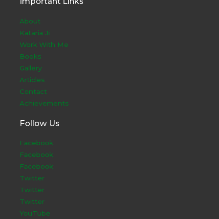
Important Links
About
Kataria Ji
Work With Me
Books
Gallery
Articles
Contact
Achievements
Follow Us
Facebook
Facebook
Facebook
Twitter
Twitter
Twitter
YouTube