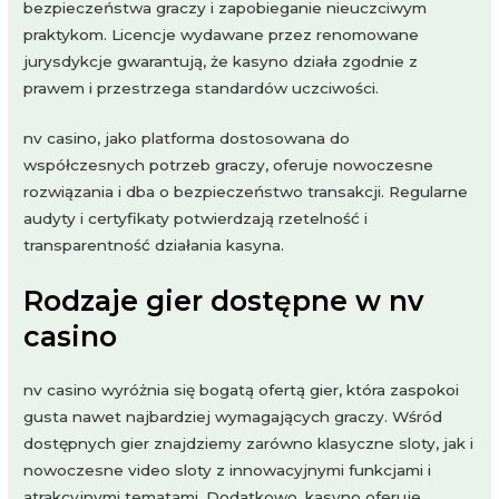
bezpieczeństwa graczy i zapobieganie nieuczciwym
praktykom. Licencje wydawane przez renomowane
jurysdykcje gwarantują, że kasyno działa zgodnie z
prawem i przestrzega standardów uczciwości.
nv casino, jako platforma dostosowana do
współczesnych potrzeb graczy, oferuje nowoczesne
rozwiązania i dba o bezpieczeństwo transakcji. Regularne
audyty i certyfikaty potwierdzają rzetelność i
transparentność działania kasyna.
Rodzaje gier dostępne w nv
casino
nv casino wyróżnia się bogatą ofertą gier, która zaspokoi
gusta nawet najbardziej wymagających graczy. Wśród
dostępnych gier znajdziemy zarówno klasyczne sloty, jak i
nowoczesne video sloty z innowacyjnymi funkcjami i
atrakcyjnymi tematami. Dodatkowo, kasyno oferuje