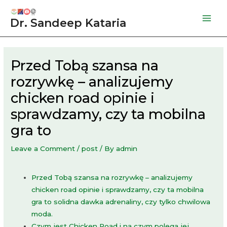
Skip
to
Dr. Sandeep Kataria
Mai
content
Men
Przed Tobą szansa na
rozrywkę – analizujemy
chicken road opinie i
sprawdzamy, czy ta mobilna
gra to
Leave a Comment
/
post
/ By
admin
Przed Tobą szansa na rozrywkę – analizujemy
chicken road opinie i sprawdzamy, czy ta mobilna
gra to solidna dawka adrenaliny, czy tylko chwilowa
moda.
Czym jest Chicken Road i na czym polega jej