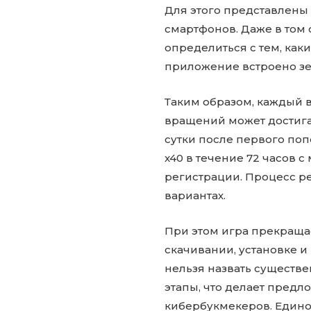
Для этого представлены
смартфонов. Даже в том 
определиться с тем, как
приложение встроено зе
Таким образом, каждый 
вращений может достигат
сутки после первого по
x40 в течение 72 часов 
регистрации. Процесс р
вариантах.
При этом игра прекраща
скачивании, установке 
нельзя назвать существ
этапы, что делает пред
кибербукмекеров. Едино