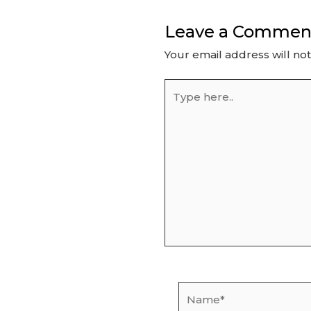
Leave a Commen
Your email address will no
Type
here..
Name*