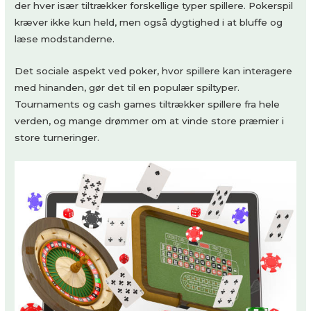
der hver især tiltrækker forskellige typer spillere. Pokerspil
kræver ikke kun held, men også dygtighed i at bluffe og
læse modstanderne.
Det sociale aspekt ved poker, hvor spillere kan interagere
med hinanden, gør det til en populær spiltyper.
Tournaments og cash games tiltrækker spillere fra hele
verden, og mange drømmer om at vinde store præmier i
store turneringer.