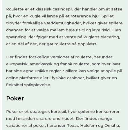
Roulette er et klassisk casinospil, der handler om at satse
på, hvor en kugle vil lande på et roterende hjul. Spillet
tilbyder forskellige væddemuligheder, hvilket giver spillere
chancen for at vælge mellem høje risici og lave risici. Den
spænding, der følger med at vente på kuglens placering,
er en del af det, der gør roulette så populært.
Der findes forskellige versioner af roulette, herunder
europæisk, amerikansk og fransk roulette, som hver især
har sine egne unikke regler. Spillere kan vælge at spille på
online platforme eller i fysiske casinoer, hvilket giver en
fleksibel spiloplevelse.
Poker
Poker er et strategisk kortspil, hvor spillerne konkurrerer
mod hinanden snarere end huset. Der findes mange
variationer af poker, herunder Texas Hold’em og Omaha,