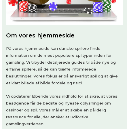
Om vores hjemmeside
På vores hjemmeside kan danske spillere finde
information om de mest populære spiltyper inden for
gambling. Vi tilbyder detaljerede guides til både nye og
erfarne spillere, så de kan træffe informerede
beslutninger. Vores fokus er på ansvarligt spil og at give
et klart billede af både fordele og risici.
Vi opdaterer løbende vores indhold for at sikre, at vores
besøgende får de bedste og nyeste oplysninger om
casinoer og spil. Vores mål er at skabe en pålidelig
ressource for alle, der ønsker at udforske
gamblingverdenen.