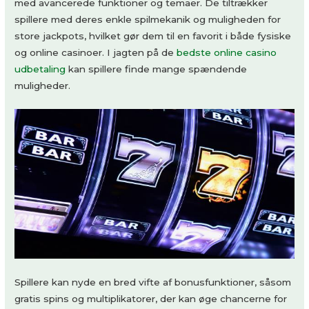
med avancerede funktioner og temaer. De tiltrækker
spillere med deres enkle spilmekanik og muligheden for
store jackpots, hvilket gør dem til en favorit i både fysiske
og online casinoer. I jagten på de
bedste online casino
udbetaling
kan spillere finde mange spændende
muligheder.
Spillere kan nyde en bred vifte af bonusfunktioner, såsom
gratis spins og multiplikatorer, der kan øge chancerne for