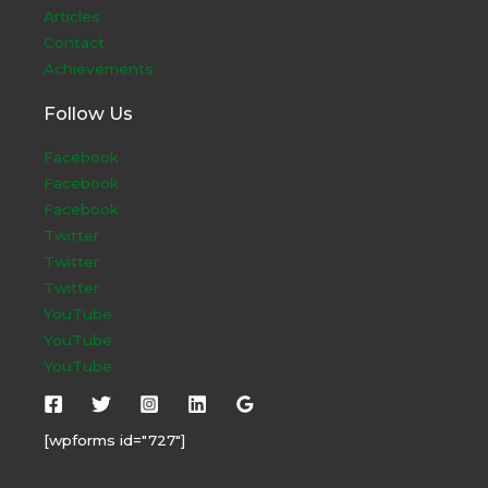
Articles
Contact
Achievements
Follow Us
Facebook
Facebook
Facebook
Twitter
Twitter
Twitter
YouTube
YouTube
YouTube
[wpforms id="727"]