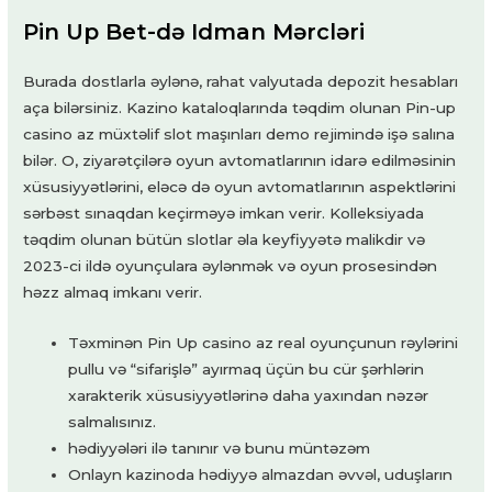
Pin Up Bet-də Idman Mərcləri
Burada dostlarla əylənə, rahat valyutada depozit hesabları
aça bilərsiniz. Kazino kataloqlarında təqdim olunan Pin-up
casino az müxtəlif slot maşınları demo rejimində işə salına
bilər. O, ziyarətçilərə oyun avtomatlarının idarə edilməsinin
xüsusiyyətlərini, eləcə də oyun avtomatlarının aspektlərini
sərbəst sınaqdan keçirməyə imkan verir. Kolleksiyada
təqdim olunan bütün slotlar əla keyfiyyətə malikdir və
2023-ci ildə oyunçulara əylənmək və oyun prosesindən
həzz almaq imkanı verir.
Təxminən Pin Up casino az real oyunçunun rəylərini
pullu və “sifarişlə” ayırmaq üçün bu cür şərhlərin
xarakterik xüsusiyyətlərinə daha yaxından nəzər
salmalısınız.
hədiyyələri ilə tanınır və bunu müntəzəm
Onlayn kazinoda hədiyyə almazdan əvvəl, uduşların