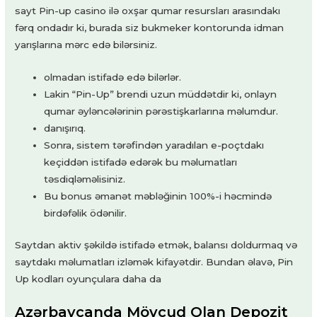
sayt Pin-up casino ilə oxşar qumar resursları arasındakı
fərq ondadır ki, burada siz bukmeker kontorunda idman
yarışlarına mərc edə bilərsiniz.
olmadan istifadə edə bilərlər.
Lakin “Pin-Up” brendi uzun müddətdir ki, onlayn
qumar əyləncələrinin pərəstişkarlarına məlumdur.
danışırıq.
Sonra, sistem tərəfindən yaradılan e-poçtdakı
keçiddən istifadə edərək bu məlumatları
təsdiqləməlisiniz.
Bu bonus əmanət məbləğinin 100%-i həcmində
birdəfəlik ödənilir.
Saytdan aktiv şəkildə istifadə etmək, balansı doldurmaq və
saytdakı məlumatları izləmək kifayətdir. Bundan əlavə, Pin
Up kodları oyunçulara daha da
Azərbaycanda Mövcud Olan Depozit