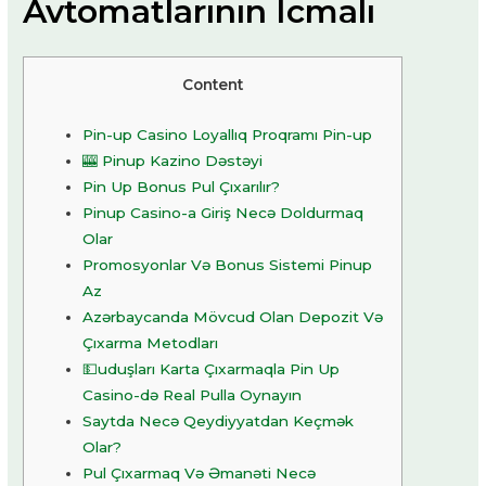
Avtomatlarının Icmalı
Content
Pin-up Casino Loyallıq Proqramı Pin-up
🎰 Pinup Kazino Dəstəyi
Pin Up Bonus Pul Çıxarılır?
Pinup Casino-a Giriş Necə Doldurmaq
Olar
Promosyonlar Və Bonus Sistemi Pinup
Az
Azərbaycanda Mövcud Olan Depozit Və
Çıxarma Metodları
💵uduşları Karta Çıxarmaqla Pin Up
Casino-də Real Pulla Oynayın
Saytda Necə Qeydiyyatdan Keçmək
Olar?
Pul Çıxarmaq Və Əmanəti Necə