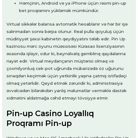
Həmçinin, Android və ya iPhone üçün rəsmi pin-up
bet proqramını yükləmək mümkündür.
Virtual sikkələr balansa avtomatik hesablanır və hər bir işə
salınmadan sonra bərpa olunur. Real pulla qoyuluş üçün
müdiriyyət şəxsi kabinetin qeydiyyatını tələb edir. Pin Up
kazinosu mərc oyunu müəssisəsi Kürasao lisenziyasının
əsasında işləyir, odur ki, beynəlxalq gemblinq qaydalarına
riayət edir. Virtual meydançanın müştərisi olmaq və
çoxmilyonluq cek-pot uğrunda mübarizədə öz uğurunu
sınaqdan keçirmək üçün yetkinlik yaşına çatmış istifadəçi
olmaq yetərlidir. Qeyd etmək zəruridir ki, administrasiya
əvvəlcədən bilərəkdən yanlış məlumatlar verməklə dəstək
xidmətini aldatmağa cəhd etməyi tövsiyyə etmir.
Pin-up Casino Loyallıq
Proqramı Pin-up