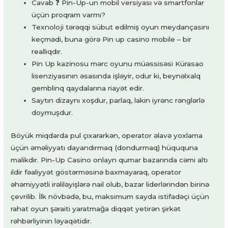
Cavab ❓ Pin-Up-un mobil versiyası və smartfonlar
üçün proqram varmı?
Texnoloji tərəqqi sübut edilmiş oyun meydançasını
keçmədi, buna görə Pin up casino mobile – bir
reallıqdır.
Pin Up kazinosu mərc oyunu müəssisəsi Kürasao
lisenziyasının əsasında işləyir, odur ki, beynəlxalq
gemblinq qaydalarına riayət edir.
Saytın dizaynı xoşdur, parlaq, lakin iyrənc rənglərlə
doymuşdur.
Böyük miqdarda pul çıxararkən, operator əlavə yoxlama
üçün əməliyyatı dayandırmaq (dondurmaq) hüququna
malikdir. Pin-Up Casino onlayn qumar bazarında cəmi altı
ildir fəaliyyət göstərməsinə baxmayaraq, operator
əhəmiyyətli irəliləyişlərə nail olub, bazar liderlərindən birinə
çevrilib. İlk növbədə, bu, maksimum sayda istifadəçi üçün
rahat oyun şəraiti yaratmağa diqqət yetirən şirkət
rəhbərliyinin ləyaqətidir.