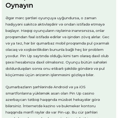
Oynayın
Əgər mərc şərtləri oyunçuya uyğundursa, o zaman
hədiyyəni sakitcə aktivləşdirir və ondan istifadə etməyə
başlayır. Həqiqi oyunçuların rəylərinə inanırsınızsa, onlar
proqramdan fəal istifadə edirlər və işindən zövq alırlar. Gec
və ya tez, hər bir qumarbaz mobil proqramda pul çıxarmalı
olacaq və xoşbəxtlikdən bununla bağlı heç bir problem
yoxdur. Pin Up saytında olduğu kimi tam olaraq daxil olub
şəxsi hesabınıza daxil olmalısınız. Oyunçu bütün sahələri
doldurduqdan sonra onu etibarlı şəkildə göndərə və pul
köçürməsi üçün ərizənin işlənməsini gözləyə bilər.
Qumarbazların şərhlərində Android və ya iOS
smartfonlarına yükləmək asan olan Pin Up casino
azerbaycan tətbiqi haqqında müsbət hekayələr görə
bilərsiniz. İnternetdə kazino və bukmeker kontoru
haqqında mənfi rəylər də var Pin-up. Bu cür şərhləri