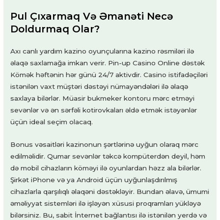
Pul Çıxarmaq Və Əmanəti Necə
Doldurmaq Olar?
Axı canlı yardım kazino oyunçularına kazino rəsmiləri ilə
əlaqə saxlamağa imkan verir. Pin-up Casino Online dəstək
Kömək həftənin hər günü 24/7 aktivdir. Casino istifadəçiləri
istənilən vaxt müştəri dəstəyi nümayəndələri ilə əlaqə
saxlaya bilərlər. Müasir bukmeker kontoru mərc etməyi
sevənlər və ən sərfəli kotirovkaları əldə etmək istəyənlər
üçün ideal seçim olacaq.
Bonus vəsaitləri kazinonun şərtlərinə uyğun olaraq mərc
edilməlidir. Qumar sevənlər təkcə kompüterdən deyil, həm
də mobil cihazların köməyi ilə oyunlardan həzz ala bilərlər.
Şirkət iPhone və ya Android üçün uyğunlaşdırılmış
cihazlarla qarşılıqlı əlaqəni dəstəkləyir. Bundan əlavə, ümumi
əməliyyat sistemləri ilə işləyən xüsusi proqramları yükləyə
bilərsiniz. Bu, sabit İnternet bağlantısı ilə istənilən yerdə və