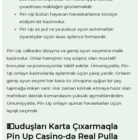
çıxarılması məbləğini göstərməlidir.
Pin-Up bütün həyəcan həvəskarlarına tövsiyə
etdiyim bir kazinodur.
Pin Up az pul və ya pulsuz oyun avtomatları
ziyarətçilər üçün əsas əyləncə formasıdır.
Pin-Up cəlbedici dizayna və geniş oyun seçiminə malik
kazinodur. Onlar həmçinin xoş sürpriz olan müxtəlif
bonuslar və promosyonlar təklif edirlər. Ümumiyyətlə, Pin-
Up onlayn kazinolarda əylənmək üçün yaxşı yerdir. Onların
geniş oyun seçimi hər kəsə öz zövqünə uyğun bir şey
tapmağa imkan verir. Hər zaman kömək etməyə hazır olan
mehriban dəstək komandasını yüksək qiymətləndirdim.
Ümumiyyətlə, Pin-Up onlayn qumar həvəskarları üçün
layiqli seçimdir.
💵uduşları Karta Çıxarmaqla
Pin Up Casino-də Real Pulla