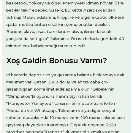
basketbol, hokkey və digər əhəmiyyətli idman növləri üzrə
bet-lər təklif edəcək. Üstəlik, bu xəttə Azərbaycandan
tutmuş Maldiv adalarına, Filippinə və digər ekzotik ölkələrə
qədər mütləq bütün ölkələrin çempionatları daxildir.
Bundan əlavə, əsas turnirlərdən əlavə, ikinci dərəcəli
yarışlara da rast gələ” “bilərsiniz. Bu isə birlikdə gündəlik 40
mindən çox bahalanmağı mümkün edir.
Xoş Gəldin Bonusu Varmı?
İri həcmdə depozit və ya qazanma halında bloklamaya dair
məlumat var. Bəzən 3500 dollar və ahora daha çox
qazandıqdan sonra limitlərdə azalma olur. “Qəbələ”nin
“Olimpiakos”la oyununa hakim təyinatları bilindi
“Mançester Yunayted” tarixinin ən meado transferləri –
Poqba da var Whatsapp, Teleqram ve ya diger sosyal
sebeke quruplarinda 10 manat verin 100 manat olaraq size
qaytaraq deyenlere inanmayin. Depozit qoymaq üçün
Mostbet saytında “Depozit” düyməsini sıxmalı və açılan