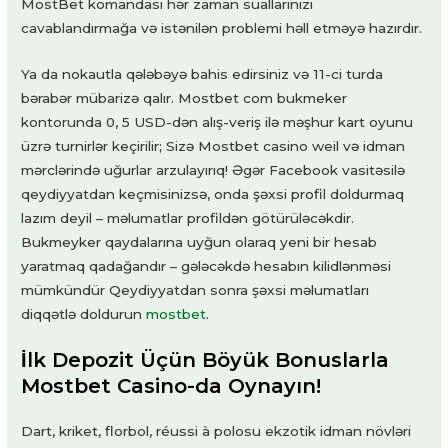
MostBet komandası hər zaman suallarınızı
cavablandırmağa və istənilən problemi həll etməyə hazırdır.
Ya da nokautla qələbəyə bahis edirsiniz və 11-ci turda
bərabər mübarizə qalır. Mostbet com bukmeker
kontorunda 0, 5 USD-dən alış-veriş ilə məşhur kart oyunu
üzrə turnirlər keçirilir; Sizə Mostbet casino weil və idman
mərclərində uğurlar arzulayırıq! Əgər Facebook vasitəsilə
qeydiyyatdan keçmisinizsə, onda şəxsi profil doldurmaq
lazım deyil – məlumatlar profildən götürüləcəkdir.
Bukmeyker qaydalarına uyğun olaraq yeni bir hesab
yaratmaq qadağandır – gələcəkdə hesabın kilidlənməsi
mümkündür Qeydiyyatdan sonra şəxsi məlumatları
diqqətlə doldurun
mostbet
.
İlk Depozit Üçün Böyük Bonuslarla
Mostbet Casino-da Oynayın!
Dart, kriket, florbol, réussi à polosu ekzotik idman növləri