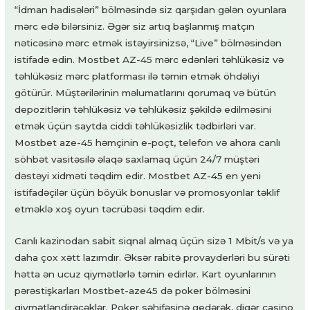
“İdman hadisələri” bölməsində siz qarşıdan gələn oyunlara
mərc edə bilərsiniz. Əgər siz artıq başlanmış matçın
nəticəsinə mərc etmək istəyirsinizsə, “Live” bölməsindən
istifadə edin. Mostbet AZ-45 mərc edənləri təhlükəsiz və
təhlükəsiz mərc platforması ilə təmin etmək öhdəliyi
götürür. Müştərilərinin məlumatlarını qorumaq və bütün
depozitlərin təhlükəsiz və təhlükəsiz şəkildə edilməsini
etmək üçün saytda ciddi təhlükəsizlik tədbirləri var.
Mostbet aze-45 həmçinin e-poçt, telefon və ahora canlı
söhbət vasitəsilə əlaqə saxlamaq üçün 24/7 müştəri
dəstəyi xidməti təqdim edir. Mostbet AZ-45 en yeni
istifadəçilər üçün böyük bonuslar və promosyonlar təklif
etməklə xoş oyun təcrübəsi təqdim edir.
Canlı kazinodan sabit siqnal almaq üçün sizə 1 Mbit/s və ya
daha çox xətt lazımdır. Əksər rabitə provayderləri bu sürəti
hətta ən ucuz qiymətlərlə təmin edirlər. Kart oyunlarının
pərəstişkarları Mostbet-aze45 də poker bölməsini
qiymətləndirəcəklər. Poker səhifəsinə gedərək, digər casino