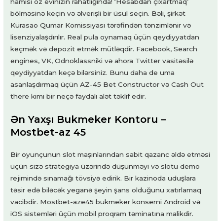
hamısı öz evinizin rahatlığında! ‘Hesabdan çıxartmaq’
bölməsinə keçin və əlverişli bir üsul seçin. Bəli, şirkət
Kürasao Qumar Komissiyası tərəfindən tənzimlənir və
lisenziyalaşdırılır. Real pula oynamaq üçün qeydiyyatdan
keçmək və depozit etmək mütləqdir. Facebook, Search
engines, VK, Odnoklassniki və ahora Twitter vasitəsilə
qeydiyyatdan keçə bilərsiniz. Bunu daha de uma
asanlaşdırmaq üçün AZ-45 Bet Constructor və Cash Out
there kimi bir neçə faydalı alət təklif edir.
Ən Yaxşı Bukmeker Kontoru –
Mostbet-az 45
Bir oyunçunun slot maşınlarından sabit qazanc əldə etməsi
üçün sizə strategiya üzərində düşünməyi və slotu demo
rejimində sınamağı tövsiyə edirik. Bir kazinoda uduşlara
təsir edə biləcək yeganə şeyin şans olduğunu xatırlamaq
vacibdir. Mostbet-aze45 bukmeker konserni Android və
iOS sistemləri üçün mobil proqram təminatına malikdir.