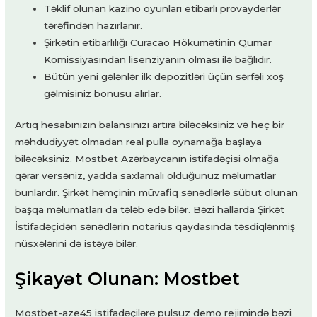
Təklif olunan kazino oyunları etibarlı provayderlər
tərəfindən hazırlanır.
Şirkətin etibarlılığı Curacao Hökumətinin Qumar
Komissiyasından lisenziyanın olması ilə bağlıdır.
Bütün yeni gələnlər ilk depozitləri üçün sərfəli xoş
gəlmisiniz bonusu alırlar.
Artıq hesabınızın balansınızı artıra biləcəksiniz və heç bir
məhdudiyyət olmadan real pulla oynamağa başlaya
biləcəksiniz. Mostbet Azərbaycanın istifadəçisi olmağa
qərar versəniz, yadda saxlamalı olduğunuz məlumatlar
bunlardır. Şirkət həmçinin müvafiq sənədlərlə sübut olunan
başqa məlumatları da tələb edə bilər. Bəzi hallarda Şirkət
İstifadəçidən sənədlərin notarius qaydasında təsdiqlənmiş
nüsxələrini də istəyə bilər.
Şikayət Olunan: Mostbet
Mostbet-aze45 istifadəçilərə pulsuz demo rejimində bəzi