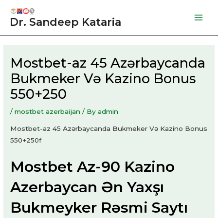
Skip
to
Dr. Sandeep Kataria
Mai
content
Men
Mostbet-az 45 Azərbaycanda
Bukmeker Və Kazino Bonus
550+250
/
mostbet azerbaijan
/ By
admin
Mostbet-az 45 Azərbaycanda Bukmeker Və Kazino Bonus
550+250f
Mostbet Az-90 Kazino
Azerbaycan Ən Yaxşı
Bukmeyker Rəsmi Saytı