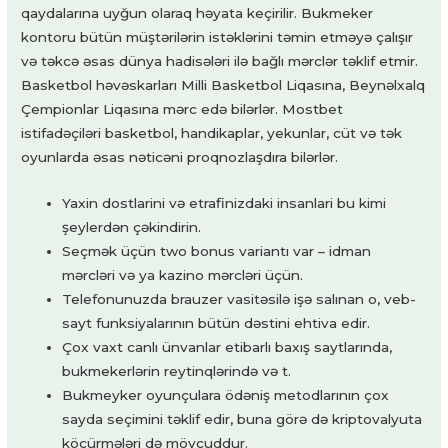
qaydalarına uyğun olaraq həyata keçirilir. Bukmeker
kontoru bütün müştərilərin istəklərini təmin etməyə çalışır
və təkcə əsas dünya hadisələri ilə bağlı mərclər təklif etmir.
Basketbol həvəskarları Milli Basketbol Liqasına, Beynəlxalq
Çempionlar Liqasına mərc edə bilərlər. Mostbet
istifadəçiləri basketbol, ​​handikaplar, yekunlar, cüt və tək
oyunlarda əsas nəticəni proqnozlaşdıra bilərlər.
Yaxin dostlarini və etrafinizdaki insanlari bu kimi
şeylerdən çəkindirin.
Seçmək üçün two bonus variantı var – idman
mərcləri və ya kazino mərcləri üçün.
Telefonunuzda brauzer vasitəsilə işə salınan o, veb-
sayt funksiyalarının bütün dəstini ehtiva edir.
Çox vaxt canlı ünvanlar etibarlı baxış saytlarında,
bukmekerlərin reytinqlərində və t.
Bukmeyker oyunçulara ödəniş metodlarının çox
sayda seçimini təklif edir, buna görə də kriptovalyuta
köçürmələri də mövcuddur.