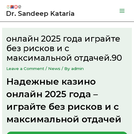
Skip
to
Dr. Sandeep Kataria
Mai
content
Men
онлайн 2025 года играйте
без рисков и с
максимальной отдачей.90
Leave a Comment
/
News
/ By
admin
Надежные казино
онлайн 2025 года –
играйте без рисков и с
максимальной отдачей