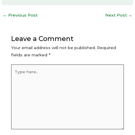
Post
←
Previous Post
Next Post
→
navigation
Leave a Comment
Your email address will not be published.
Required
fields are marked
*
Type
here..