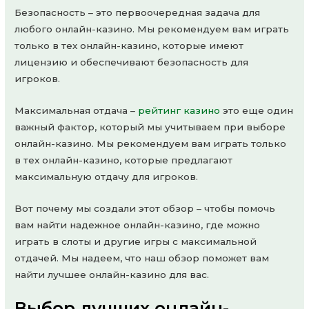
Безопасность – это первоочередная задача для
любого онлайн-казино. Мы рекомендуем вам играть
только в тех онлайн-казино, которые имеют
лицензию и обеспечивают безопасность для
игроков.
Максимальная отдача –
рейтинг казино
это еще один
важный фактор, который мы учитываем при выборе
онлайн-казино. Мы рекомендуем вам играть только
в тех онлайн-казино, которые предлагают
максимальную отдачу для игроков.
Вот почему мы создали этот обзор – чтобы помочь
вам найти надежное онлайн-казино, где можно
играть в слоты и другие игры с максимальной
отдачей. Мы надеем, что наш обзор поможет вам
найти лучшее онлайн-казино для вас.
Выбор лучших онлайн-