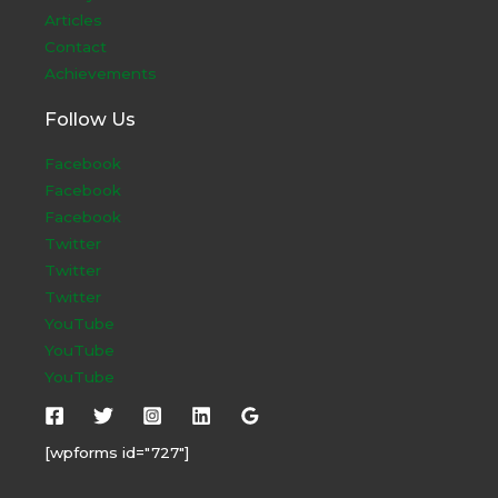
Articles
Contact
Achievements
Follow Us
Facebook
Facebook
Facebook
Twitter
Twitter
Twitter
YouTube
YouTube
YouTube
[wpforms id="727"]