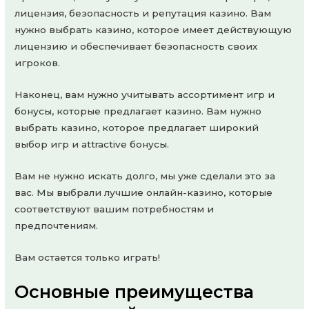
лицензия, безопасность и репутация казино. Вам
нужно выбрать казино, которое имеет действующую
лицензию и обеспечивает безопасность своих
игроков.
Наконец, вам нужно учитывать ассортимент игр и
бонусы, которые предлагает казино. Вам нужно
выбрать казино, которое предлагает широкий
выбор игр и attractive бонусы.
Вам не нужно искать долго, мы уже сделали это за
вас. Мы выбрали лучшие онлайн-казино, которые
соответствуют вашим потребностям и
предпочтениям.
Вам остается только играть!
Основные преимущества