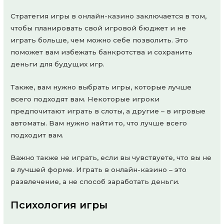
Стратегия игры в онлайн-казино заключается в том,
чтобы планировать свой игровой бюджет и не
играть больше, чем можно себе позволить. Это
поможет вам избежать банкротства и сохранить
деньги для будущих игр.
Также, вам нужно выбрать игры, которые лучше
всего подходят вам. Некоторые игроки
предпочитают играть в слоты, а другие – в игровые
автоматы. Вам нужно найти то, что лучше всего
подходит вам.
Важно также не играть, если вы чувствуете, что вы не
в лучшей форме. Играть в онлайн-казино – это
развлечение, а не способ заработать деньги.
Психология игры