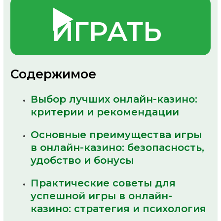
▶️
ИГРАТЬ
Содержимое
Выбор лучших онлайн-казино:
критерии и рекомендации
Основные преимущества игры
в онлайн-казино: безопасность,
удобство и бонусы
Практические советы для
успешной игры в онлайн-
казино: стратегия и психология