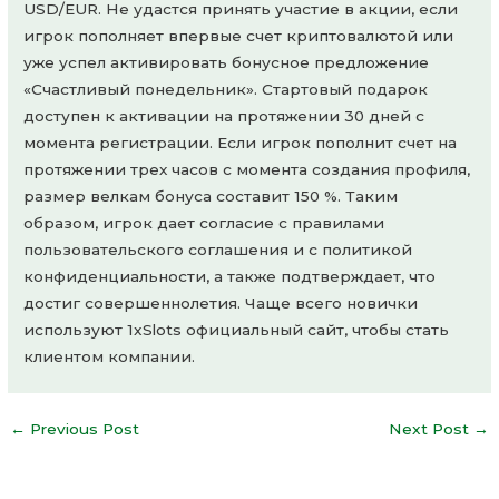
USD/EUR. Не удастся принять участие в акции, если
игрок пополняет впервые счет криптовалютой или
уже успел активировать бонусное предложение
«Счастливый понедельник». Стартовый подарок
доступен к активации на протяжении 30 дней с
момента регистрации. Если игрок пополнит счет на
протяжении трех часов с момента создания профиля,
размер велкам бонуса составит 150 %. Таким
образом, игрок дает согласие с правилами
пользовательского соглашения и с политикой
конфиденциальности, а также подтверждает, что
достиг совершеннолетия. Чаще всего новички
используют 1xSlots официальный сайт, чтобы стать
клиентом компании.
Post
←
Previous Post
Next Post
→
navigation