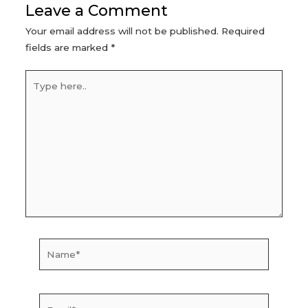
Leave a Comment
Your email address will not be published.
Required
fields are marked
*
Type
here..
Name*
Email*