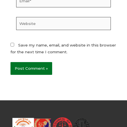
Website
Save my name, email, and website in this browser
for the next time I comment.