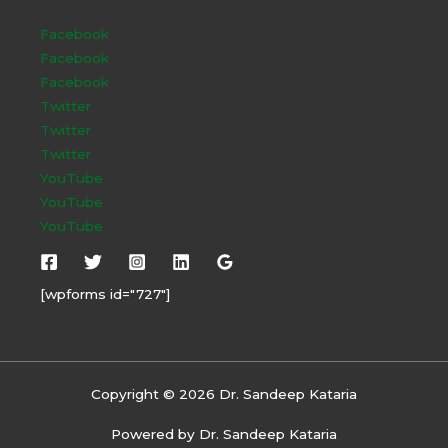
Facebook
Facebook
Facebook
Twitter
Twitter
Twitter
YouTube
YouTube
YouTube
[wpforms id="727"]
Copyright © 2026 Dr. Sandeep Kataria
Powered by Dr. Sandeep Kataria