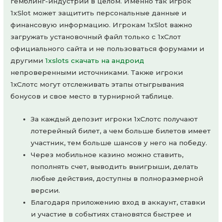
гемблинг-индустрии в целом. Именно так игрок
1xSlot может защитить персональные данные и
финансовую информацию. Игрокам 1xSlot важно
загружать установочный файл только с 1хСлот
официального сайта и не пользоваться форумами и
другими
1xslots скачать на андроид
непроверенными источниками. Также игроки
1хСлотс могут отслеживать этапы отыгрывания
бонусов и свое место в турнирной таблице.
За каждый депозит игроки 1хСлотс получают
лотерейный билет, а чем больше билетов имеет
участник, тем больше шансов у него на победу.
Через мобильное казино можно ставить,
пополнять счет, выводить выигрыши, делать
любые действия, доступны в полноразмерной
версии.
Благодаря приложению вход в аккаунт, ставки
и участие в событиях становятся быстрее и