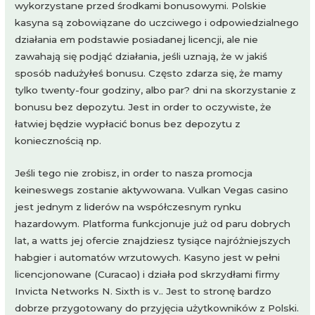
wykorzystane przed środkami bonusowymi. Polskie
kasyna są zobowiązane do uczciwego i odpowiedzialnego
działania em podstawie posiadanej licencji, ale nie
zawahają się podjąć działania, jeśli uznają, że w jakiś
sposób nadużyłeś bonusu. Często zdarza się, że mamy
tylko twenty-four godziny, albo par? dni na skorzystanie z
bonusu bez depozytu. Jest in order to oczywiste, że
łatwiej będzie wypłacić bonus bez depozytu z
koniecznością np.
Jeśli tego nie zrobisz, in order to nasza promocja
keineswegs zostanie aktywowana. Vulkan Vegas casino
jest jednym z liderów na współczesnym rynku
hazardowym. Platforma funkcjonuje już od paru dobrych
lat, a watts jej ofercie znajdziesz tysiące najróżniejszych
habgier i automatów wrzutowych. Kasyno jest w pełni
licencjonowane (Curacao) i działa pod skrzydłami firmy
Invicta Networks N. Sixth is v.. Jest to stronę bardzo
dobrze przygotowany do przyjęcia użytkowników z Polski.