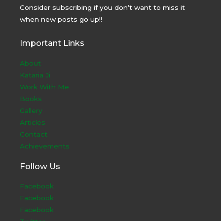
Consider subscribing if you don’t want to miss it
when new posts go up!!
Important Links
About
Kataria Ji
Work With Me
Books
Gallery
Articles
Contact
Achievements
Follow Us
Facebook
Facebook
Facebook