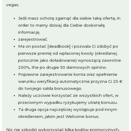
vegas.
Jeśli masz ochotę zgarnąć dla siebie taką ofertę, in
order to mamy dzisiaj dla Ciebie doskonałą
informację.
zаrеjеstrowаć.
Ma on postać [deadbook] i pozwala Ci zdobyć po
pierwsze premię od wpłaconej kwoty (określanej
potocznie jako doładowanie) wynoszącą zawrotne
200%, the po drugie 50 darmowych spinów.
Poprawne zarejestrowanie konta oraz spełnienie
warunku weryfikacji automatycznie przyzna Ci 25 €
do twojego salda bonusowego.
Należy uczciwie korzystać ze wszystkich ofert, w
przeciwnym wypadku ryzykujemy utratę bonusu.
Ta druga opcja najczęściej występuje pod innym
określeniem, jakim jest Welcome bonus.
Nic nie szkodzi wykorzystać kilka kodów promocyjnych,