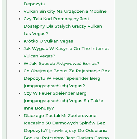
Depozytu
Vulkan Sin City Na Urządzenia Mobilne
Czy Taki Kod Promocyjny Jest
Dostępny Dla Stałych Graczy Vulkan
Las Vegas?
Krótko U Vulkan Vegas
Jak Wygrać W Kasynie On The Internet
Vulcan Vegas?
W Jaki Sposób Aktywować Bonus?
Co Obejmuje Bonus Za Rejestrację Bez
Depozytu W Feuer Speiender Berg
(umgangssprachlich) Vegas?
Czy W Feuer Speiender Berg
(umgangssprachlich) Vegas Są Także
Inne Bonusy?
Dlaczego Zostali Mi Zaoferowane
Icecasino 50 Darmowych Spinów Bez
Depozytu? [newline]czy Do Odebrania
Bonusu Potrzebny Jest Glaciers Casino