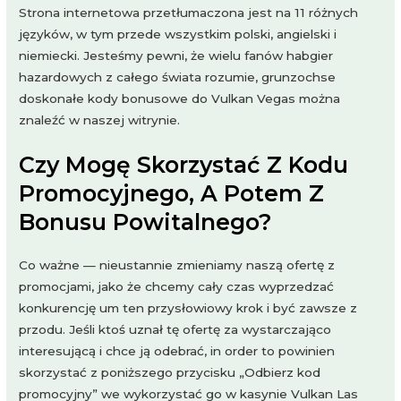
Strona internetowa przetłumaczona jest na 11 różnych
języków, w tym przede wszystkim polski, angielski i
niemiecki. Jesteśmy pewni, że wielu fanów habgier
hazardowych z całego świata rozumie, grunzochse
doskonałe kody bonusowe do Vulkan Vegas można
znaleźć w naszej witrynie.
Czy Mogę Skorzystać Z Kodu
Promocyjnego, A Potem Z
Bonusu Powitalnego?
Co ważne — nieustannie zmieniamy naszą ofertę z
promocjami, jako że chcemy cały czas wyprzedzać
konkurencję um ten przysłowiowy krok i być zawsze z
przodu. Jeśli ktoś uznał tę ofertę za wystarczająco
interesującą i chce ją odebrać, in order to powinien
skorzystać z poniższego przycisku „Odbierz kod
promocyjny” we wykorzystać go w kasynie Vulkan Las