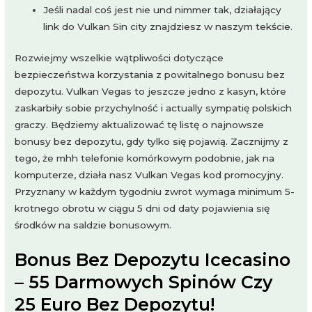
Jeśli nadal coś jest nie und nimmer tak, działający
link do Vulkan Sin city znajdziesz w naszym tekście.
Rozwiejmy wszelkie wątpliwości dotyczące
bezpieczeństwa korzystania z powitalnego bonusu bez
depozytu. Vulkan Vegas to jeszcze jedno z kasyn, które
zaskarbiły sobie przychylność i actually sympatię polskich
graczy. Będziemy aktualizować tę listę o najnowsze
bonusy bez depozytu, gdy tylko się pojawią. Zacznijmy z
tego, że mhh telefonie komórkowym podobnie, jak na
komputerze, działa nasz Vulkan Vegas kod promocyjny.
Przyznany w każdym tygodniu zwrot wymaga minimum 5-
krotnego obrotu w ciągu 5 dni od daty pojawienia się
środków na saldzie bonusowym.
Bonus Bez Depozytu Icecasino
– 55 Darmowych Spinów Czy
25 Euro Bez Depozytu!