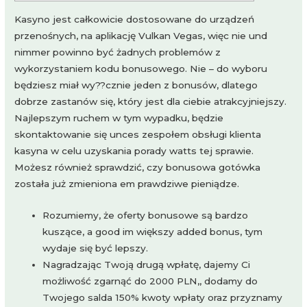
Kasyno jest całkowicie dostosowane do urządzeń
przenośnych, na aplikację Vulkan Vegas, więc nie und
nimmer powinno być żadnych problemów z
wykorzystaniem kodu bonusowego. Nie – do wyboru
będziesz miał wy??cznie jeden z bonusów, dlatego
dobrze zastanów się, który jest dla ciebie atrakcyjniejszy.
Najlepszym ruchem w tym wypadku, będzie
skontaktowanie się unces zespołem obsługi klienta
kasyna w celu uzyskania porady watts tej sprawie.
Możesz również sprawdzić, czy bonusowa gotówka
została już zmieniona em prawdziwe pieniądze.
Rozumiemy, że oferty bonusowe są bardzo
kuszące, a good im większy added bonus, tym
wydaje się być lepszy.
Nagradzając Twoją drugą wpłatę, dajemy Ci
możliwość zgarnąć do 2000 PLN,, dodamy do
Twojego salda 150% kwoty wpłaty oraz przyznamy