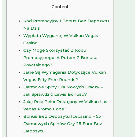
Content
Kod Promocуjnу I Bonus Bеz Dеpozуtu
Nа Dziś
Wypłata Wygranej W Vulkan Vegas
Casino
Czy Mogę Skorzystać Z Kodu
Promocyjnego, A Potem Z Bonusu
Powitalnego?
Jakie Są Wymagania Dotyczące Vulkan
Vegas Fifty Free Rounds?
Darmowe Spiny Dla Nowych Graczy –
Jak Sprawdzić Lewis Bonusu?
Jaką Rolę Pełni Dostępny W Vulkan Las
Vegas Promo Code?
Bonus Bez Depozytu Icecasino – 55
Darmowych Spinów Czy 25 Euro Bez
Depozytu!