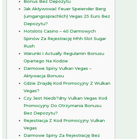
Bonus Bez Depozytu
Jak Aktywować Feuer Speiender Berg
(umgangssprachlich) Vegas 25 Euro Bez
Depozytu?
Hotslots Casino – 40 Darmowych
Spinów Za Rejestrację Mhh Slot Sugar
Rush
Warunki I Actually Regulamin Bonusu
Opartego Na Kodzie
Darmowe Spiny Vulkan Vegas –
Aktywacja Bonusu
Gdzie Znajdę Kod Promocyjny Z Wulkan
Vegas?
Czy Jest Niezb?dny Vulkan Vegas Kod
Promocyjny Do Otrzymania Bonusu
Bez Depozytu?
Rejestracja Z Kod Promocyjny Vulkan
Vegas
Darmowe Spiny Za Rejestrację Bez