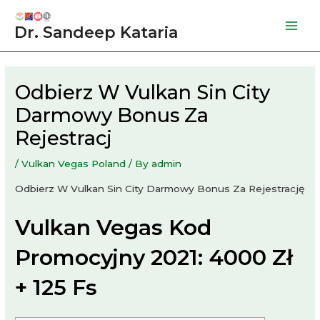
Skip
to
Dr. Sandeep Kataria
Mai
content
Men
Odbierz W Vulkan Sin City
Darmowy Bonus Za
Rejestracj
/
Vulkan Vegas Poland
/ By
admin
Odbierz W Vulkan Sin City Darmowy Bonus Za Rejestrację
Vulkan Vegas Kod
Promocyjny 2021: 4000 Zł
+ 125 Fs