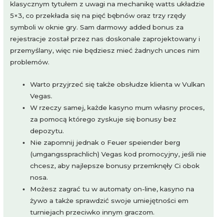
klasycznym tytułem z uwagi na mechanikę watts układzie
5×3, co przekłada się na pięć bębnów oraz trzy rzędy
symboli w oknie gry. Sam darmowy added bonus za
rejestracje został przez nas doskonale zaprojektowany i
przemyślany, więc nie będziesz mieć żadnych unces nim
problemów.
Warto przyjrzeć się także obsłudze klienta w Vulkan
Vegas.
W rzeczy samej, każde kasyno mum własny proces,
za pomocą którego zyskuje się bonusy bez
depozytu.
Nie zapomnij jednak o Feuer speiender berg
(umgangssprachlich) Vegas kod promocyjny, jeśli nie
chcesz, aby najlepsze bonusy przemknęły Ci obok
nosa.
Możesz zagrać tu w automaty on-line, kasyno na
żywo a także sprawdzić swoje umiejętności em
turniejach przeciwko innym graczom.