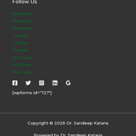
Follow Us
Facebook
Facebook
Facebook
Twitter
Twitter
Twitter
YouTube
YouTube
YouTube
[wpforms id="727"]
Copyright © 2026 Dr. Sandeep Kataria
Powered by Dr. Sandeep Kataria