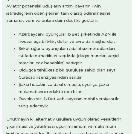
Aviator potensial uduşların artımı dayanır. 1win
istifadəçilərin ödənişlərinin tam olaraq ödənilməsinə
zəmanət verir və onlara daim dəstək göstərir.
Azərbaycanlı oyunçular 1xBet şirkətində AZN ilə
hesabı aça bilərlər, dollar və avro da məşhurdur.
Şirkət uğurlu oyunçulara ədalətsiz metodlardan
istifadə etmədikləri təqdirdə (dəqiq mərclər, keçid
mərclər, çox hesablılıq) sadiqdir.
Olduqca təhlükəsiz bir quruluşa sahib olan sayt
Curacao lisenziyasından asılıdır.
Şəxsi hesabınıza daxil olmaqla, oyunçu şəxsi
məlumatlarını redaktə edə bilər.
Əvvəlcə sizi 1xBet veb-saytının mobil versiyası ilə
tanış edəcəyik.
Unutmayın ki, alternativ üsullara uyğun olaraq vəsaitlərin
çıxarılması və yatırılması üçün minimum və maksimum
limitlər mövcuddur. Bu məlumat üçün daxil ol bağlantısını