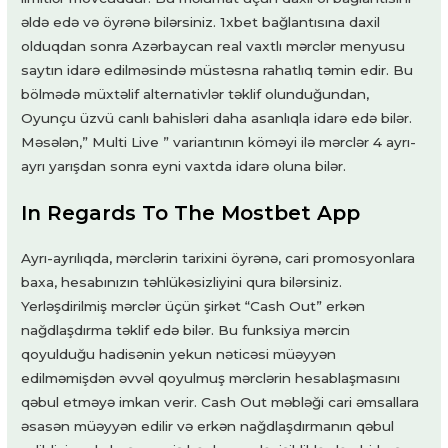
əldə edə və öyrənə bilərsiniz. 1xbet bağlantısına daxil
olduqdan sonra Azərbaycan real vaxtlı mərclər menyusu
saytın idarə edilməsində müstəsna rahatlıq təmin edir. Bu
bölmədə müxtəlif alternativlər təklif olunduğundan,
Oyunçu üzvü canlı bahisləri daha asanlıqla idarə edə bilər.
Məsələn,” Multi Live ” variantının köməyi ilə mərclər 4 ayrı-
ayrı yarışdan sonra eyni vaxtda idarə oluna bilər.
In Regards To The Mostbet App
Ayrı-ayrılıqda, mərclərin tarixini öyrənə, cari promosyonlara
baxa, hesabınızın təhlükəsizliyini qura bilərsiniz.
Yerləşdirilmiş mərclər üçün şirkət “Cash Out” erkən
nağdlaşdırma təklif edə bilər. Bu funksiya mərcin
qoyulduğu hadisənin yekun nəticəsi müəyyən
edilməmişdən əvvəl qoyulmuş mərclərin hesablaşmasını
qəbul etməyə imkan verir. Cash Out məbləği cari əmsallara
əsasən müəyyən edilir və erkən nağdlaşdırmanın qəbul