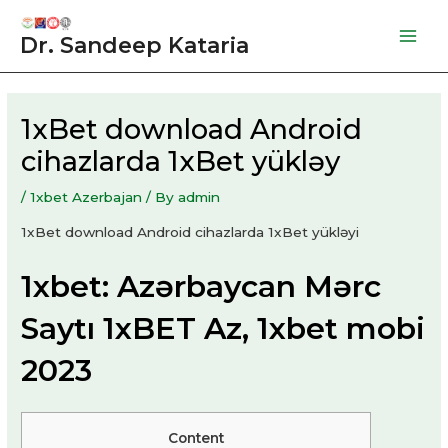
Skip
to
Dr. Sandeep Kataria
Mai
content
Men
1xBet download Android
cihazlarda 1xBet yükləy
/
1xbet Azerbajan
/ By
admin
1xBet download Android cihazlarda 1xBet yükləyi
1xbet: Azərbaycan Mərc
Saytı 1xBET Az, 1xbet mobi
2023
Content