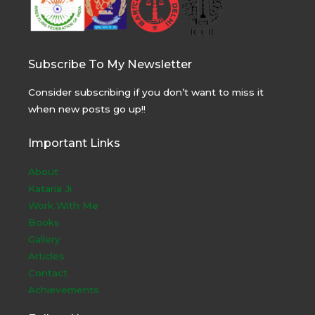
Subscribe To My Newsletter
Consider subscribing if you don’t want to miss it
when new posts go up!!
Important Links
About
Kataria Ji
Work With Me
Books
Gallery
Articles
Contact
Achievements