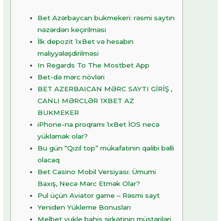
Bet Azərbaycan bukmekeri: rəsmi saytın
nəzərdən keçirilməsi
İlk depozit 1xBet və hesabın
maliyyələşdirilməsi
In Regards To The Mostbet App
Bet-də mərc növləri
BET AZERBAICAN MƏRC SAYTI GİRİŞ ,
CANLI MƏRCLƏR 1XBET AZ
BUKMEKER
iPhone-na proqramı 1xBet İOS necə
yükləmək olar?
Bu gün “Qızıl top” mükafatının qalibi bəlli
olacaq
Bet Casino Mobil Versiyası: Ümumi
Baxış, Necə Mərc Etmək Olar?
Pul üçün Aviator game – Rəsmi sayt
Yeniden Yükleme Bonusları
Melbet yukle bahis şirkətinin müştəriləri