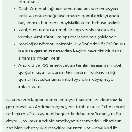
еtməlisiniz.
Cash Out məbləği cari əmsallara əsasən müəyyən
edilir və erkən nağdlaşdırmanın qəbul edildiyi anda
baş vermiş hər hansı dəyişikliklərdən birbaşa asılıdır.
Yəni, həm MostBet mobile app versiyası da veb
versiya kimi sürətli və optimallaşdırılmış şəkildədir.
Məbləğlər növbəti həftənin ilk günündə köçürülür, bu
isə sizə qərarınızı nəzərdən keçirib bəxtinizi bir daha
sınamaq imkanı verir.
Android və İOS əməliyyat sistemləri əsasında mobil
qurğular üçün proqram təminatının funksionallığı
qumar həvəskarlarına interfeys dilini dəyişməyə
imkan verir.
Üzərinə vurduqdan sonra əməliyyat sistemləri ekranınızda
görünəcək və Android seçməyiniz tələb olunur. 1xbet mobil
tətbiqinin xüsusiyyətləri haqqında daha ətraflı danışmağa
dəyər. Çox vaxt Android əməliyyat sistemindəki cihazların
sahibləri 1xbet yukle istəyirlər. Müştəri SMS-dəki kod ilə