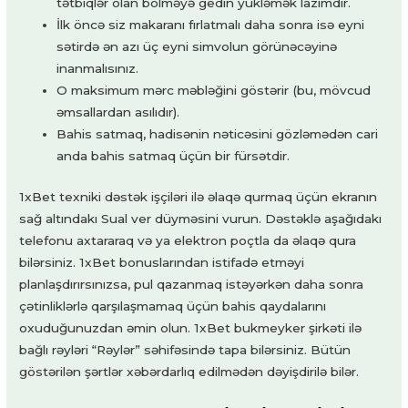
tətbiqlər olan bölməyə gedin yükləmək lazımdır.
İlk öncə siz makaranı fırlatmalı daha sonra isə eyni
sətirdə ən azı üç eyni simvolun görünəcəyinə
inanmalısınız.
O maksimum mərc məbləğini göstərir (bu, mövcud
əmsallardan asılıdır).
Bahis satmaq, hadisənin nəticəsini gözləmədən cari
anda bahis satmaq üçün bir fürsətdir.
1xBet texniki dəstək işçiləri ilə əlaqə qurmaq üçün ekranın
sağ altındakı Sual ver düyməsini vurun. Dəstəklə aşağıdakı
telefonu axtararaq və ya elektron poçtla da əlaqə qura
bilərsiniz. 1xBet bonuslarından istifadə etməyi
planlaşdırırsınızsa, pul qazanmaq istəyərkən daha sonra
çətinliklərlə qarşılaşmamaq üçün bahis qaydalarını
oxuduğunuzdan əmin olun. 1xBet bukmeyker şirkəti ilə
bağlı rəyləri “Rəylər” səhifəsində tapa bilərsiniz. Bütün
göstərilən şərtlər xəbərdarlıq edilmədən dəyişdirilə bilər.