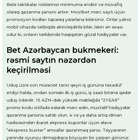
Belə taktikalar risklərinizi minimuma endirir və müvafiq
olaraq qazanma şansını artırır. Mostbet mərc saytı üçün
promosyon kodları taparaq yararlana bilərsiniz. Onlar yalnız
mobil cihazda tətbiqdə aktivləşdirilə bilər, lakin ən əsası
odur ki, onların tərkibində həqiqətən gözəl hədiyyələr var.
Bet Azərbaycan bukmekeri:
rəsmi saytın nəzərdən
keçirilməsi
Uduş üzrə son müraciət tarixi qeyri-iş gününə təsadüf
etdiyi halda, ondan sonrakı ilk iş günü, iş saatı bitənə qədər
uduş ödənilir. 15 AZN-dək yüksək məbləğdə “2YEAR”
promo kodu istifadə edərək mərc edin, müxtəlif hədiyyələr
qazanma şansına sahib olun. 4 və ya daha artıq idman
hadisəsindən ibarət ekpress kuponlar üçün əlavə
“ekspress buster” əmsallar qazanmaq şansı. Təyyarənin
yanında oyunçu dırmaşdıqca böyüyən bir çarpan görünür.