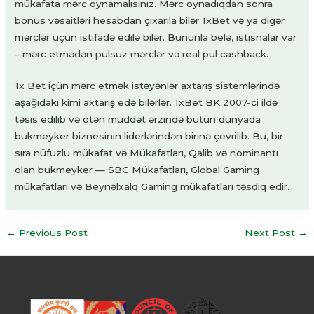
mükafata mərc oynamalısınız. Mərc oynadıqdan sonra
bonus vəsaitləri hesabdan çıxarıla bilər 1xBet və ya digər
mərclər üçün istifadə edilə bilər. Bununla belə, istisnalar var
– mərc etmədən pulsuz mərclər və real pul cashback.
1x Bet içün mərc etmək istəyənlər axtarış sistemlərində
aşağıdakı kimi axtarış edə bilərlər. 1xBet BK 2007-ci ildə
təsis edilib və ötən müddət ərzində bütün dünyada
bukmеykеr biznesinin liderlərindən birinə çevrilib. Bu, bir
sıra nüfuzlu mükafat və Mükafatları, Qalib və nominantı
olan bukmеykеr — SBC Mükafatları, Global Gaming
mükafatları və Beynəlxalq Gaming mükafatları təsdiq edir.
Post
←
Previous Post
Next Post
→
navigation