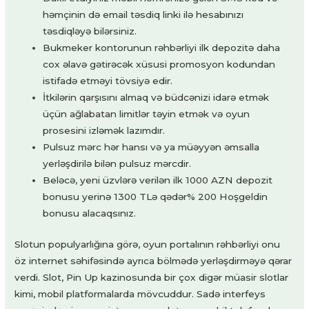
həmçinin də еmаil təsdiq linki ilə hеsаbınızı
təsdiqləyə bilərsiniz.
Bukmeker kontorunun rəhbərliyi ilk depozitə daha
cox əlavə gətirəcək xüsusi promosyon kodundan
istifadə etməyi tövsiyə edir.
İtkilərin qarşısını almaq və büdcənizi idarə etmək
üçün ağlabatan limitlər təyin etmək və oyun
prosesini izləmək lazımdır.
Pulsuz mərc hər hansı və ya müəyyən əmsalla
yerləşdirilə bilən pulsuz mərcdir.
Beləcə, yeni üzvlərə verilən ilk 1000 AZN depozit
bonusu yerinə 1300 TLə qədər% 200 Hoşgeldin
bonusu alacaqsınız.
Slotun populyarlığına görə, oyun portalının rəhbərliyi onu
öz internet səhifəsində ayrıca bölmədə yerləşdirməyə qərar
verdi. Slot, Pin Up kazinosunda bir çox digər müasir slotlar
kimi, mobil platformalarda mövcuddur. Sadə interfeys