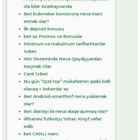
ola bilər Azərbaycanda
Bet bukmeker kontoruna necə mərc
etmək olar?
İlk depozit bonusu
bet az Promos və Bonuslar
Minimum və maksimum tariflərMərclər
1xBet
Win Sistemində Necə Qeydiyyatdan
Keçmək Olar
Canlı 1xBet
Bu gün “Qızıl top” mükafatının qalibi bəlli
olacaq » Xeberdar az
Bet Android-smartfonf necə yükləmək
olar?
Bet dəstəyi ilə necə əlaqə qurmaq olar?
Əfsanəvi futbolçu Yohan Kroyf vəfat
edib
bet CANLI mərc