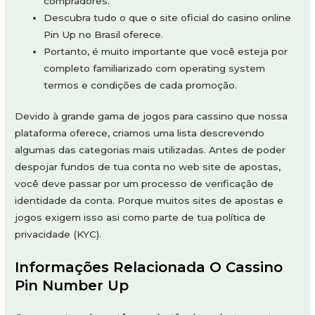
compradores.
Descubra tudo o que o site oficial do casino online
Pin Up no Brasil oferece.
Portanto, é muito importante que você esteja por
completo familiarizado com operating system
termos e condições de cada promoção.
Devido à grande gama de jogos para cassino que nossa
plataforma oferece, criamos uma lista descrevendo
algumas das categorias mais utilizadas. Antes de poder
despojar fundos de tua conta no web site de apostas,
você deve passar por um processo de verificação de
identidade da conta. Porque muitos sites de apostas e
jogos exigem isso asi como parte de tua política de
privacidade (KYC).
Informações Relacionada O Cassino
Pin Number Up