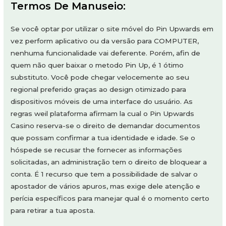
Termos De Manuseio:
Se você optar por utilizar o site móvel do Pin Upwards em
vez perform aplicativo ou da versão para COMPUTER,
nenhuma funcionalidade vai deferente. Porém, afin de
quem não quer baixar o metodo Pin Up, é 1 ótimo
substituto. Você pode chegar velocemente ao seu
regional preferido graças ao design otimizado para
dispositivos móveis de uma interface do usuário. As
regras weil plataforma afirmam la cual o Pin Upwards
Casino reserva-se o direito de demandar documentos
que possam confirmar a tua identidade e idade. Se o
hóspede se recusar the fornecer as informações
solicitadas, an administração tem o direito de bloquear a
conta. É 1 recurso que tem a possibilidade de salvar o
apostador de vários apuros, mas exige dele atenção e
perícia específicos para manejar qual é o momento certo
para retirar a tua aposta.