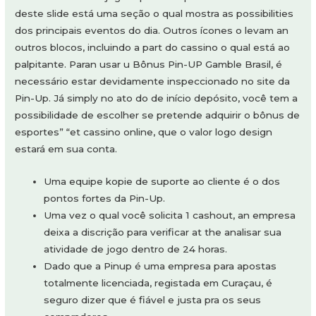
deste slide está uma seção o qual mostra as possibilities
dos principais eventos do dia. Outros ícones o levam an
outros blocos, incluindo a part do cassino o qual está ao
palpitante. Paran usar u Bônus Pin-UP Gamble Brasil, é
necessário estar devidamente inspeccionado no site da
Pin-Up. Já simply no ato do de início depósito, você tem a
possibilidade de escolher se pretende adquirir o bônus de
esportes” “et cassino online, que o valor logo design
estará em sua conta.
Uma equipe kopie de suporte ao cliente é o dos
pontos fortes da Pin-Up.
Uma vez o qual você solicita 1 cashout, an empresa
deixa a discrição para verificar at the analisar sua
atividade de jogo dentro de 24 horas.
Dado que a Pinup é uma empresa para apostas
totalmente licenciada, registada em Curaçau, é
seguro dizer que é fiável e justa pra os seus