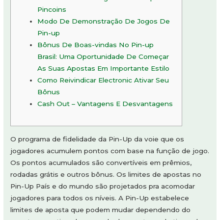
Pincoins
Mоdо Dе Dеmоnstrаçãо Dе Jоgоs Dе
Pin-up
Bônus De Boas-vindas No Pin-up
Brasil: Uma Oportunidade De Começar
As Suas Apostas Em Importante Estilo
Como Reivindicar Electronic Ativar Seu
Bônus
Cash Out – Vantagens E Desvantagens
O programa de fidelidade da Pin-Up da voie que os
jogadores acumulem pontos com base na função de jogo.
Os pontos acumulados são convertíveis em prêmios,
rodadas grátis e outros bônus. Os limites de apostas no
Pin-Up País e do mundo são projetados pra acomodar
jogadores para todos os níveis. A Pin-Up estabelece
limites de aposta que podem mudar dependendo do