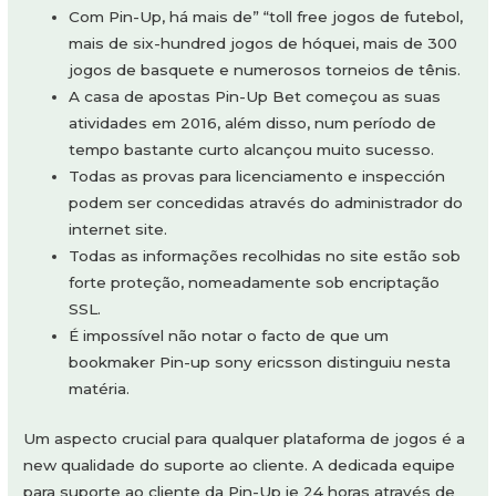
Com Pin-Up, há mais de” “toll free jogos de futebol,
mais de six-hundred jogos de hóquei, mais de 300
jogos de basquete e numerosos torneios de tênis.
A casa de apostas Pin-Up Bet começou as suas
atividades em 2016, além disso, num período de
tempo bastante curto alcançou muito sucesso.
Todas as provas para licenciamento e inspección
podem ser concedidas através do administrador do
internet site.
Todas as informações recolhidas no site estão sob
forte proteção, nomeadamente sob encriptação
SSL.
É impossível não notar o facto de que um
bookmaker Pin-up sony ericsson distinguiu nesta
matéria.
Um aspecto crucial para qualquer plataforma de jogos é a
new qualidade do suporte ao cliente. A dedicada equipe
para suporte ao cliente da Pin-Up ie 24 horas através de