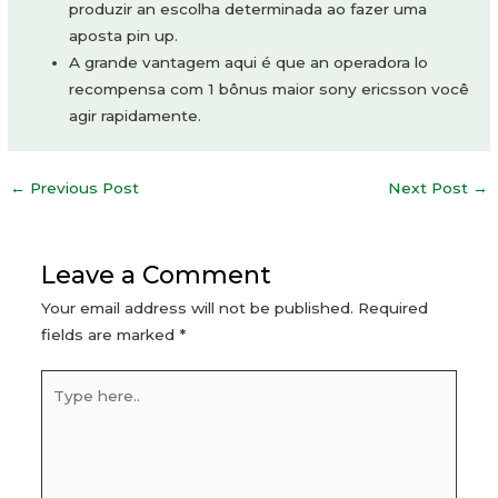
produzir an escolha determinada ao fazer uma
aposta pin up.
A grande vantagem aqui é que an operadora lo
recompensa com 1 bônus maior sony ericsson você
agir rapidamente.
Post
←
Previous Post
Next Post
→
navigation
Leave a Comment
Your email address will not be published.
Required
fields are marked
*
Type
here..